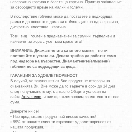
невероятно красива и блестяща картина. Приятно забавление
за свободното време на малки и големи.
В последствие гоблена може да поставете в подходяща
рамка и да внесете в дома си отблясъците на една красива,
дискретно блестяща картина.
Този вид гоблен е предназначен за сръчни, търпеливи и
най-вече за хора с усет към красотата!
ВНИМАНИЕ: Диамантчетата са много малки – не ги
поставяйте в устата си. Децата трябва да работят само
под надзора на възрастен. Диамантените(елмазени)
гоблени не са подходящи за деца.
ГАРАНЦИЯ ЗА УДОВЛЕТВОРЕНОСТ
В случай, че закупеният от Вас продукт не отговори на
очакванията Ви, Вие може да го върнете в срок до 14 дни
след получаването му, съгласно Общите условия на
сайта
Artivet.com
, и ние ще възстановим заплатената от вас
сума.
Доверете ни се!
• Ние предлагаме продукт най-високо качество!
• 99% от нашите клиенти изразяват удволетвореност от
нашата продукция.