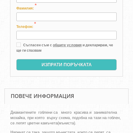
*
Фамилия:
*
Телефон:
Съгласен съм с
общите условия
и декларирам, че
ще ги спазвам
ИЗПРАТИ ПОРЪЧКАТА
ПОВЕЧЕ ИНФОРМАЦИЯ
Диамантените гоблени са много красива и занимателна
мозайка, при която върху схема, подобна на тази на гоблен,
се лепят цветни камъчета(мъниста).
Наричат се така, защото мънистата, които се лепят, са