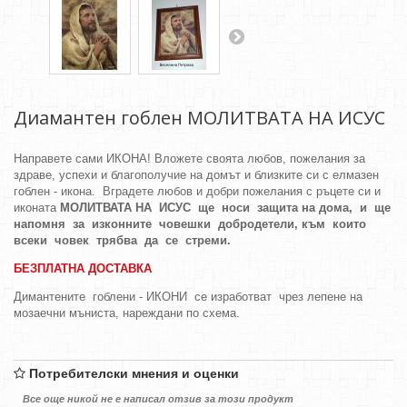
Диамантен гоблен МОЛИТВАТА НА ИСУС
Направете сами ИКОНА! Вложете своята любов, пожелания за
здраве, успехи и благополучие на домът и близките си с елмазен
гоблен - икона. Вградете любов и добри пожелания с ръцете си и
иконата
МОЛИТВАТА НА ИСУС
ще
носи защита на дома, и ще
напомня за изконните човешки добродетели, към които
всеки човек трябва да се стреми.
БЕЗПЛАТНА ДОСТАВКА
Димантените гоблени - ИКОНИ се изработват чрез лепене на
мозаечни мъниста, нареждани по схема.
Потребителски мнения и оценки
Все още никой не е написал отзив за този продукт