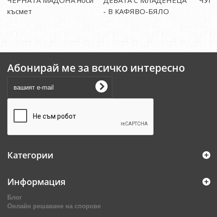
ЧЕРНАТА МАДОНА носи
ДЕВАТА С МЛАДЕНЕЦА
ЧУКА
късмет
- В КАФЯВО-БЯЛО
Абонирай ме за всичко интересно
Категории
Информация
Блог
Онлайн решаване на спорове