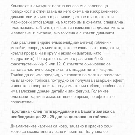
Комплектът съдържа: платно-основа със залепваща
повърхност и отпечатана на него схема на изображението,
диамантени мъниста в различни цветове със съответни
маркировки отговарящи на мястото им в схемата, специална
пластмасова табличка, пинсета за взимане на диамантчетата
и залепяне и писалка, ако гоблена е с кръгли диаманти.
Има различни видове елмазени(диамантени) гоблени -
мозайки, според мънистата, кото се използват - квадратни,
кръгли прозрачни и кръгли акрилни (матови, като
квадратните). Повърхността им е с различен брой
фасети(стенички)- 9 или 12. С кръглите обикновено се
запълва частично рисунъкът, а с квадратните – изцяло.
Трябва да се има предвид, че колкото по-малък е размерът
на платното, толкова по-трудно се получава завършен ефект
и яснота на очертанията на диамантения гоблен, особено ако
има заложени дребни детайли или фигури. Големите
елмазени картини изискват повече време, но ефектът е
поразителен.
Доставка - след потвърждаване на Вашата заявка са
необходими до 22 - 25 дни за доставка на гоблена.
Диамантените картини са ново, забавно и красиво хоби,
което се оказва много лесно и приятно. Получава се