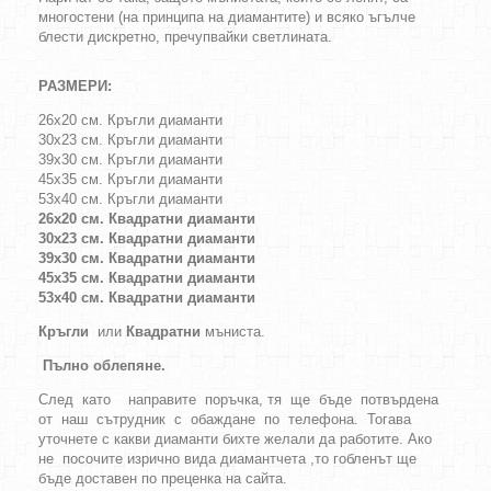
многостени (на принципа на диамантите) и всяко ъгълче
блести дискретно, пречупвайки светлината.
РАЗМЕРИ:
26х20 см. Кръгли диаманти
30х23 см. Кръгли диаманти
39х30 см. Кръгли диаманти
45х35 см. Кръгли диаманти
53х40 см. Кръгли диаманти
26х20 см. Квадратни диаманти
30х23 см. Квадратни диаманти
39х30 см. Квадратни диаманти
45х35 см. Квадратни диаманти
53х40 см. Квадратни диаманти
Кръгли
или
Квадратни
мъниста.
Пълно облепяне.
След като направите поръчка, тя ще бъде потвърдена
от наш сътрудник с обаждане по телефона. Тогава
уточнете с какви диаманти бихте желали да работите. Ако
не посочите изрично вида диамантчета ,то гобленът ще
бъде доставен по преценка на сайта.