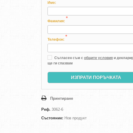
Име:
*
Фамилия:
*
Телефон:
Съгласен съм с
общите условия
и декларир
ще ги спазвам
ИЗПРАТИ ПОРЪЧКАТА
Принтиране
Реф.
3062-6
Състояние:
Нов продукт