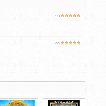
(
5
/
5
)
(
5
/
5
)