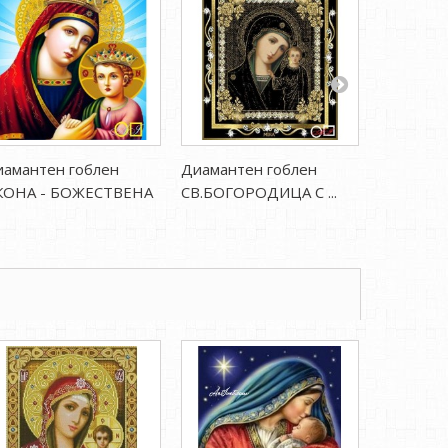
амантен гоблен
Диамантен гоблен
Диаманте
КОНА - БОЖЕСТВЕНА
СВ.БОГОРОДИЦА С ...
АРХАНГЕ