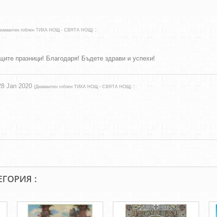
:
иамантен гоблен ТИХА НОЩ - СВЯТА НОЩ
)
щите празници! Благодаря! Бъдете здрави и успехи!
28 Jan 2020
:
(
Диамантен гоблен ТИХА НОЩ - СВЯТА НОЩ
)
ЕГОРИЯ :