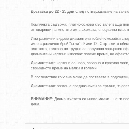
Доставка до 22 - 25 дни
след потвърждаване на заявк
Комплекта съдържа: платно-основа със залепваща повъ
отговарящи на мястото им в схемата, специална пластм
Има различни видове диамантени гоблени/мозайки споре
им е с различен брой "ъгли"- 9 или 12. С кръглите оби
платното, толкова по-трудно се получава завършен еф
диамантени картини изискват повече време, но ефектът
Диамантените картини са ново, забавно и красиво хоби
свободното време на малки и големи.
В последствие гоблена може да поставете в подходяща
Диамантеният гоблен е предназначен за сръчни, търпел
ВНИМАНИЕ
: Диамантчетата са много малки – не ги по
деца.