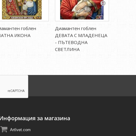
амантен гоблен
Диамантен гоблен
Диаманте
ЛАТНА ИКОНА
ДЕВАТА С МЛАДЕНЕЦА
БУЕН КА
- ПЪТЕВОДНА
СВЕТЛИНА
Информация за магазина
ArtIvet.com