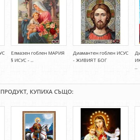
УС
Елмазен гоблен МАРИЯ
Диамантен гоблен ИСУС
Ди
§ ИСУС - ...
- ЖИВИЯТ БОГ
И
...
 ПРОДУКТ, КУПИХА СЪЩО: