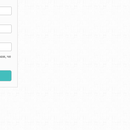
ам, че