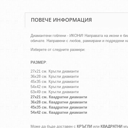
ПОВЕЧЕ ИНФОРМАЦИЯ
Диамантени гоблени - ИКОНИ! Направата на икони е бил
обичате. Направени с любов, рамкирани и подредени на
Изберете от следните размери:
РАЗМЕР
:
27х21 см. Кръгли диаманти
36х28 см. Кръгли диаманти
45х35 см. Кръгли диаманти
54х42 см. Кръгли диаманти
63х49 см. Кръгли диаманти
27х21 см. Квадратни диаманти
36х28 см. Квадратни диаманти
45х35 см. Квадратни диаманти
54х42 см. Квадратни диаманти
Може да бъде доставен с
КРЪГЛИ
или
КВАДРАТНИ
мъ