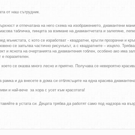
ата от наш сътрудник.
рхност и отпечатана на него схема на изображението, диамантени мани
асова табличка, пинцета за взимане на диамантчетата и залепяне, лепил
д мънистата, с кото се изработват - квадратни, кръгли прозрачни и кръ
кновено се запълва частично рисунъкът, а с квадратните – изцяло. Трябв
ект и яснота на очертанията на диамантения гоблен, особено ако има з
 е поразителен.
, което се оказва много лесно и приятно. Получава се невероятно красив
 рамка и да внесете в дома си отблясъците на една красива диамантена
иви и най-вече за хора с усет към красотата!
ставяйте в устата си. Децата трябва да работят само под надзора на в