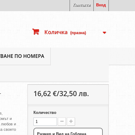
Контакти
Вход
Количка
(празна)
ВАНЕ ПО НОМЕРА
16,62 €/32,50 лв.
-
Количество
в,
омът и
е любов и
за своето
Размер и Вид на Гоблена