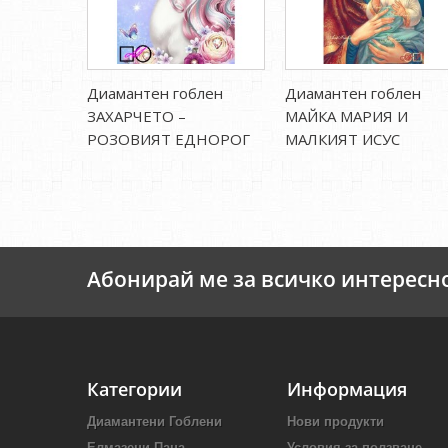
Диамантен гоблен
Диамантен гоблен
ЗАХАРЧЕТО –
МАЙКА МАРИЯ И
РОЗОВИЯТ ЕДНОРОГ
МАЛКИЯТ ИСУС
Абонирай ме за всичко интересн
Категории
Информация
Диамантени Гоблени
Нови продукти
Елмазени Пана
Условия за ползване