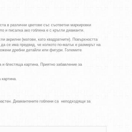
ста в различни цветове със съответни маркировки
о и писалка ако гоблена е с кръгли диаманти.
гли акрилни (матови, като квадратните). Повърхността
а да се има предвид, че колкото по-малък е размерът на
аложени дребни детайли или фигури. Големите
а и блестяща картина. Приятно забавление за
 картина.
ъзрастен. Диамантените гоблени са неподходящи за