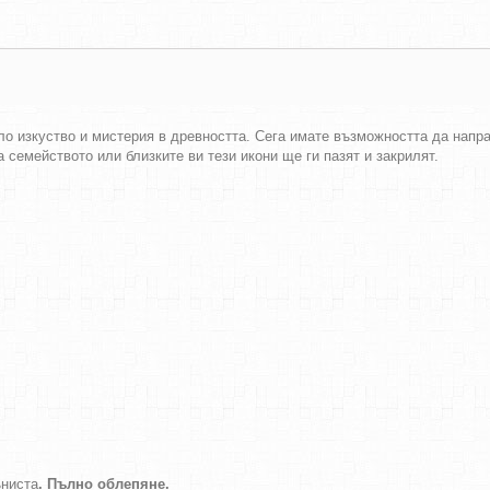
о изкуство и мистерия в древността. Сега имате възможността да направ
 семейството или близките ви тези икони ще ги пазят и закрилят.
ниста
. Пълно облепяне.