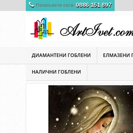
0886 151 897
Позвънете сега:
ДИАМАНТЕНИ ГОБЛЕНИ
ЕЛМАЗЕНИ 
НАЛИЧНИ ГОБЛЕНИ
ArtIvet
Диамантени Гоблени
Религиозни
Ди