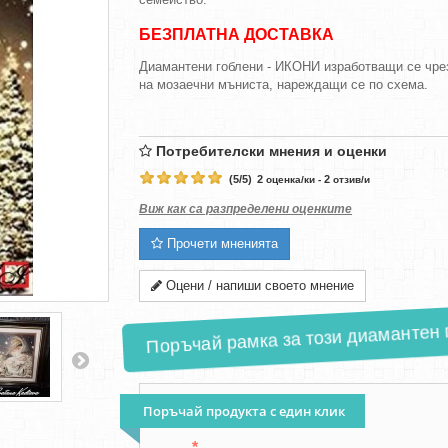
БЕЗПЛАТНА ДОСТАВКА
Диамантени гоблени - ИКОНИ изработващи се чре
на мозаечни мъниста, нареждащи се по схема.
Потребителски мнения и оценки
(
5
/
5
)
2
2
оценка/ки -
отзив/и
Виж как са разпределени оценките
Прочети мненията
Оцени / напиши своето мнение
Поръчай рамка за този диамантен г
Поръчай продукта с един клик
*