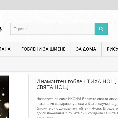
ПАНА
ГОБЛЕНИ ЗА ШИЕНЕ
ЗА ДОМА
РИСУ
амантен гоблен ТИХА НОЩ - СВЯТА НОЩ
Диамантен гоблен ТИХА НОЩ 
СВЯТА НОЩ
Направете си сами ИКОНА! Вложете своята любо
пожелания за здраве, успехи и благополучие на д
близките си с Диамантен гоблен - Икона. Вградет
добри пожелания с ръцете си и създайте защита 
семейство.