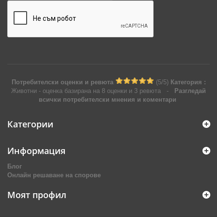
Потребителски оценки и ревюта
(
5
/
5
)
Категория :
Животни
- оценка базирана на
8
оценки и
3
ревюта
-
Разгледай
всички потребителски мнения и коментари
Категории
Информация
Блог
Онлайн решаване на спорове
Моят профил