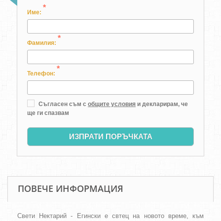
*
Име:
*
Фамилия:
*
Телефон:
Съгласен съм с
общите условия
и декларирам, че
ще ги спазвам
ИЗПРАТИ ПОРЪЧКАТА
ПОВЕЧЕ ИНФОРМАЦИЯ
Свети Нектарий - Егински е свтец на новото време, към