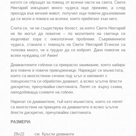
когото се обръщат за помощ от всички части на света.
Свети
Нектарий извършил много чудеса още преживе, а след
прехода във вечния живот, получил още повече дръзновение
да се моли и помага на всички, които прибягват към него.
Счита се, че не съществува болест, за която Свети Нектарий
не би могъл да помогне – по молитвите на светеца се
изцеляват хора с онкологични проблеми. Съвременните
чудеса, станали с помощта на Свети Нектарий Егински са
толкова много, че е трудно да се изброят. Дано помогне на
всеки нуждаещ се! Амин!
Диамантените гоблени са прекрасно занимание, което набира
все повече и повече привърженици. Нареждат се мънистата,
които са многостенни сечени под ъгъл и напомнят с
повърхността си обработен диамант, а всяко ъгълче блести
дискретно, пречупвайки светлината. Лепят се върху схема,
наподобяваща схемите на гоблен.
Наричат се диамантени, тъй като мънистата, които се лепят
са многостени на принципа на диамантите и всяко ъгълче
блести дискретно, пречупвайки светлината.
РАЗМЕРИ:
28х22
см. Кръгли диаманти