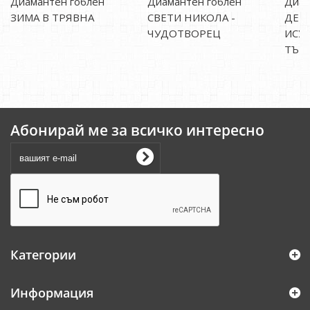
Диамантен гоблен
Диамантен гоблен
Диам
ЗИМА В ТРЯВНА
СВЕТИ НИКОЛА -
ДЕВ
ЧУДОТВОРЕЦ
ИСУ
ТЪМ
Абонирай ме за всичко интересно
Категории
Информация