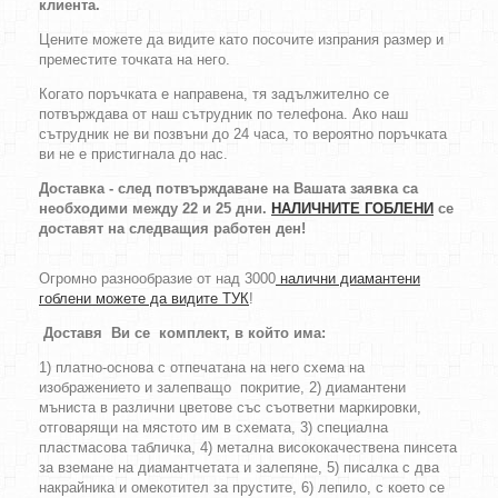
клиента
.
Цените можете да видите като посочите изпрания размер и
преместите точката на него.
Когато поръчката е направена, тя задължително се
потвърждава от наш сътрудник по телефона. Ако наш
сътрудник не ви позвъни до 24 часа, то вероятно поръчката
ви не е пристигнала до нас.
Доставка - след потвърждаване на Вашата заявка са
необходими между 22 и 25 дни.
НАЛИЧНИТЕ ГОБЛЕНИ
се
доставят на следващия работен ден!
Огромно разнообразие от над 3000
налични диамантени
гоблени можете да видите ТУК
!
Доставя Ви се комплект, в който има:
1) платно-основа с отпечатана на него схема на
изображението и залепващо покритие, 2) диамантени
мъниста в различни цветове със съответни маркировки,
отговарящи на мястото им в схемата, 3) специална
пластмасова табличка, 4) метална висококачествена пинсета
за вземане на диамантчетата и залепяне, 5) писалка с два
накрайника и омекотител за прустите, 6) лепило, с което се