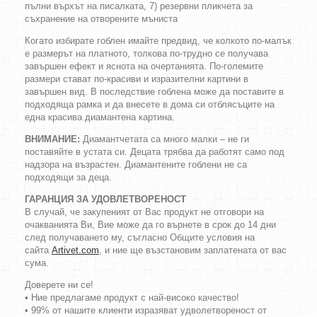
пълни върхът на писалката, 7) резервни пликчета за
съхранение на отворените мъниста
Когато избирате гоблен имайте предвид, че колкото по-малък
е размерът на платното, толкова по-трудно се получава
завършен ефект и яснота на очертанията. По-големите
размери стават по-красиви и изразителни картини в
завършен вид. В последствие гоблена може да поставите в
подходяща рамка и да внесете в дома си отблясъците на
една красива диамантена картина.
ВНИМАНИЕ:
Диамантчетата са много малки – не ги
поставяйте в устата си. Децата трябва да работят само под
надзора на възрастен. Диамантените гоблени не са
подходящи за деца.
ГАРАНЦИЯ ЗА УДОВЛЕТВОРЕНОСТ
В случай, че закупеният от Вас продукт не отговори на
очакванията Ви, Вие може да го върнете в срок до 14 дни
след получаването му, съгласно Общите условия на
сайта
Artivet.com
, и ние ще възстановим заплатената от вас
сума.
Доверете ни се!
• Ние предлагаме продукт с най-високо качество!
• 99% от нашите клиенти изразяват удволетвореност от