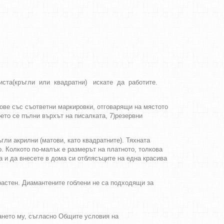
иста(кръгли или квадратни) искате да работите.
тове със съответни маркировки, отговарящи на мястото
оето се пълни върхът на писалката, 7)резервни
гли акрилни (матови, като квадратните). Тяхната
о. Колкото по-малък е размерът на платното, толкова
 и да внесете в дома си отблясъците на една красива
зрастен. Диамантените гоблени не са подходящи за
ването му, съгласно Общите условия на