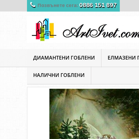
0886 151 897
Позвънете сега:
ДИАМАНТЕНИ ГОБЛЕНИ
ЕЛМАЗЕНИ 
НАЛИЧНИ ГОБЛЕНИ
ArtIvet
Диамантени Гоблени
Религиозни
Ди