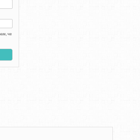
ам, че