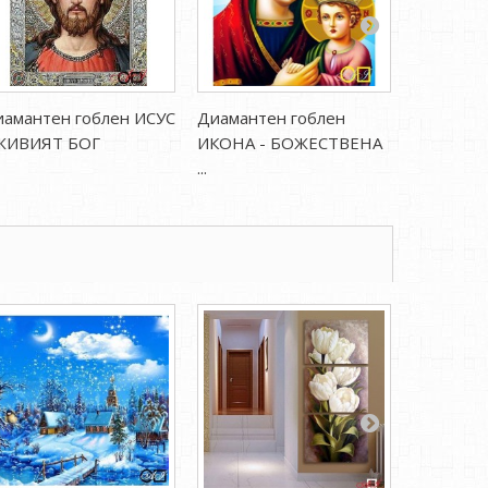
амантен гоблен ИСУС
Диамантен гоблен
Диаманте
 ЖИВИЯТ БОГ
ИКОНА - БОЖЕСТВЕНА
СВ.БОГОР
...