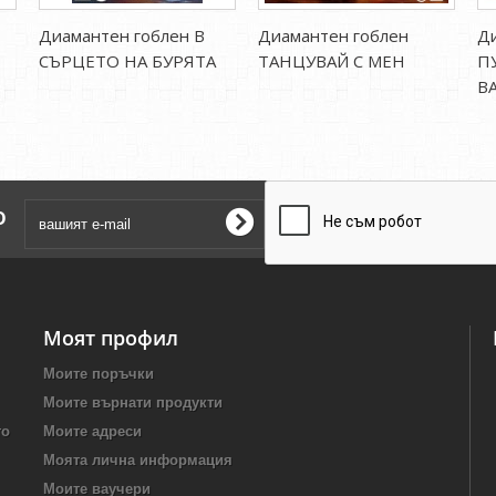
Диамантен гоблен В
Диамантен гоблен
Ди
СЪРЦЕТО НА БУРЯТА
ТАНЦУВАЙ С МЕН
П
В
о
Моят профил
Моите поръчки
Моите върнати продукти
то
Моите адреси
Моята лична информация
Моите ваучери