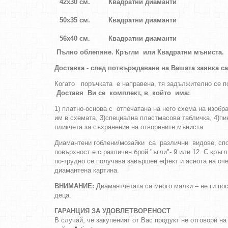
42х30 см.
Квадратни диаманти
50х35 см.
Квадратни диаманти
56х40 см.
Квадратни диаманти
Пълно облепяне.
Кръгли
или
Квадратни
мъниста
.
Доставка - след потвърждаване на Вашата заявка с
Когато поръчката е направена, тя задължително се 
Доставя Ви се комплект, в който има:
1) платно-основа с отпечатана на него схема на изоб
им в схемата, 3)специална пластмасова табличка, 4)пин
пликчета за съхранение на отворените мъниста
Диамантени гоблени/мозайки са различни видове, споре
повърхност е с различен брой "ъгли"- 9 или 12. С кръг
по-трудно се получава завършен ефект и яснота на оч
диамантена картина.
ВНИМАНИЕ:
Диамантчетата са много малки – не ги пос
деца.
ГАРАНЦИЯ ЗА УДОВЛЕТВОРЕНОСТ
В случай, че закупеният от Вас продукт не отговори н