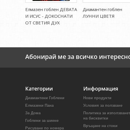
Елмазен гоблен ДЕВАТА
Диамантен гоблен
И ИСУС - ДОКОСНАТИ
ЛУННИ ЦВЕТЯ
ОТ СВЕТИЯ ДУХ
Абонирай ме за всичко интересн
Категории
Информация
Диамантени Гоблени
Нови продукти
Елмазени Пана
Условия за ползване
За Дома
Политика за използване
на бисквитки
Гоблени за шиене
Връщане на стоки
Рисуване по номера