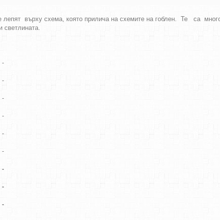
 лепят върху схема, която прилича на схемите на гоблен. Те са мно
ки светлината.
-
-
-
-
-
-
-
-
-