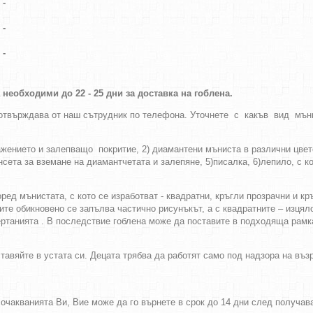
-
-
-
а необходими до 22 -
25 дни за доставка на гоблена.
потвърждава от наш сътрудник по телефона. Уточнете с какъв вид мън
ражението и залепващо покритие, 2) диамантени мъниста в различни цве
сета за вземане на диамантчетата и залепяне, 5)писалка, 6)лепило, с к
д мънистата, с кото се изработват - квадратни, кръгли прозрачни и кръ
лите обикновено се запълва частично рисунъкът, а с квадратните – изцял
ертанията . В последствие гоблена може да поставите в подходяща рамка
тавяйте в устата си. Децата трябва да работят само под надзора на въ
а очакванията Ви, Вие може да го върнете в срок до 14 дни след получа