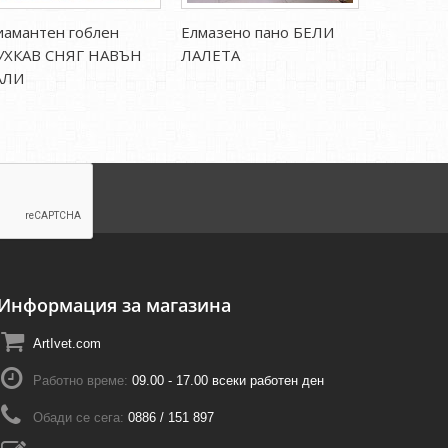
амантен гоблен
Елмазено пано БЕЛИ
Диаманте
УХКАВ СНЯГ НАВЪН
ЛАЛЕТА
ЛЕТЕН 
АЛИ
Информация за магазина
ArtIvet.com
Работно време:
09.00 - 17.00 всеки работен ден
Обади се сега:
0886 / 151 897