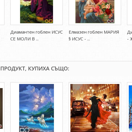
Диамантен гоблен ИСУС
Елмазен гоблен МАРИЯ
Ди
СЕ МОЛИ В ...
§ ИСУС - ...
-
 ПРОДУКТ, КУПИХА СЪЩО: