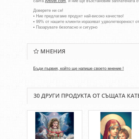
сайта
Artivet.com
, и ние ще възстановим заплатената о
Доверете ни се!
• Ние предлагаме продукт най-високо качество!
• 99% от нашите клиенти изразяват удволетвореност о
• Пазарувате безопасно и сигурно
МНЕНИЯ
Бъди първия, който ще напише своето мнение !
30 ДРУГИ ПРОДУКТА ОТ СЪЩАТА КАТ