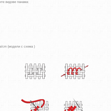
ите видове панама:
ра/cm (модели с схема )