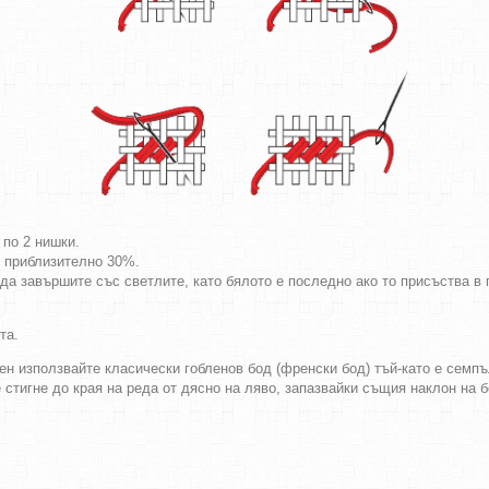
 по 2 нишки.
т приблизително 30%.
да завършите със светлите, като бялото е последно ако то присъства в г
та.
ен използвайте класически гобленов бод (френски бод) тъй-като е семпъл
е стигне до края на реда от дясно на ляво, запазвайки същия наклон на 