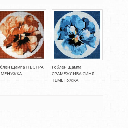
облен щампа ПЪСТРА
Гоблен щампа
Гоблен 
ЕМЕНУЖКА
СРАМЕЖЛИВА СИНЯ
КАДИФЕ
ТЕМЕНУЖКА
ТЕМЕНУ