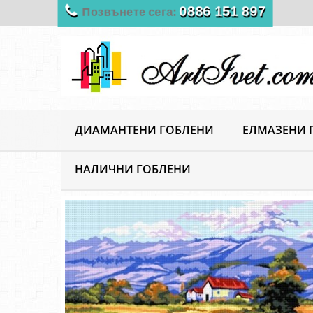
0886 151 897
Позвънете сега:
ДИАМАНТЕНИ ГОБЛЕНИ
ЕЛМАЗЕНИ 
НАЛИЧНИ ГОБЛЕНИ
ArtIvet
Гоблени за шиене
Щампирани гоблени