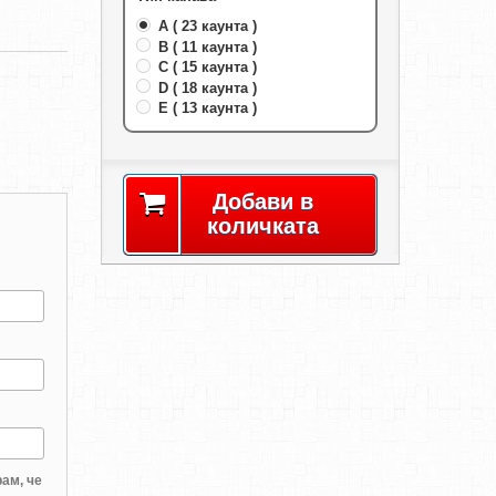
A ( 23 каунта )
B ( 11 каунта )
C ( 15 каунта )
D ( 18 каунта )
E ( 13 каунта )
Добави в
количката
ам, че