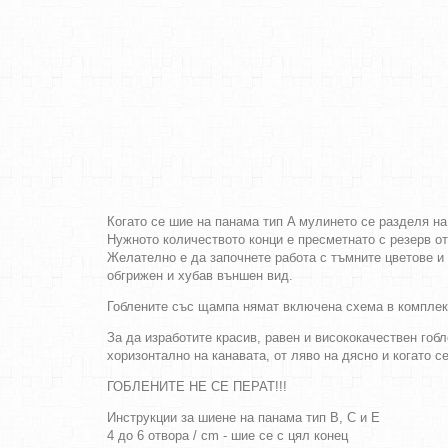
Когато се шие на панама тип A мулинето се разделя на
Нужното количеството конци е пресметнато с резерв о
Желателно е да започнете работа с тъмните цветове и 
обгрижен и хубав външен вид.
Гоблените със щампа нямат включена схема в комплек
За да изработите красив, равен и висококачествен гобл
хоризонтално на канавата, от ляво на дясно и когато с
ГОБЛЕНИТЕ НЕ СЕ ПЕРАТ!!!
Инструкции за шиене на панама тип B, C и E
4 до 6 отвора / cm - шие се с цял конец