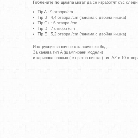
Гоблените по щампа
могат да се изработят със следн
Tip A : 9 отвора/cm
Tip B : 4,4 отвора /cm (панама с двойна нишка)
Tip C+ : 6 отвора /cm
Tip D : 7 отвора /cm
Tip E : 5,2 отвора /cm (панама с двойна нишка)
Инструкции за шиене с класически бод :
За канава тип A (щампирани модели)
и карирана панама ( с цветна нишка ) тип AZ с 10 отво