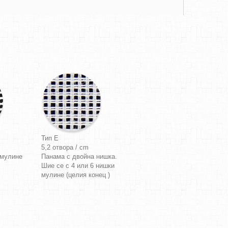
Тип E
5,2 отвора / cm
 мулине
Панама с двойна нишка.
Шие се с 4 или 6 нишки
мулине (целия конец )