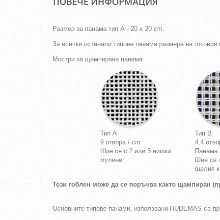
ПОВЕЧЕ ИНФОРМАЦИЯ
Размер за панама тип А - 20 x 20 cm.
За всички останали типове панама размера на готовия г
Мостри за щампирана панама:
Тип A
Тип B
9 отвора / cm
4,4 отво
Шие се с 2 или 3 нишки
Панама
мулине
Шие се 
(целия к
Този гоблен може да се поръчва както щампиран (пр
Основните типове панами, използвани HUDEMAS са п