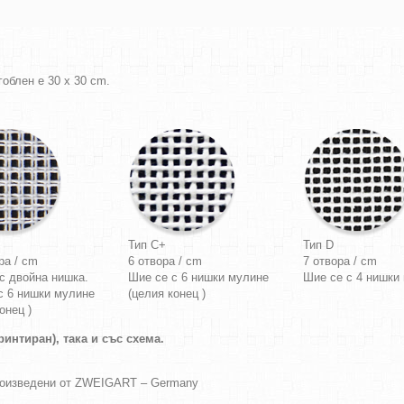
облен е 30 x 30 cm.
Тип C+
Тип D
ра / cm
6 отвора / cm
7 отвора / cm
с двойна нишка.
Шие се с 6 нишки мулине
Шие се с 4 нишки
с 6 нишки мулине
(целия конец )
онец )
интиран), така и със схема.
роизведени от ZWEIGART – Germany