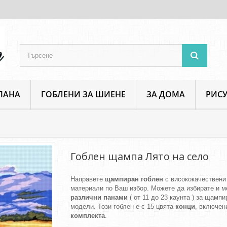
ПАНА
ГОБЛЕНИ ЗА ШИЕНЕ
ЗА ДОМА
РИСУ
Гоблен щампа Лято на село
Гоблен щампа Лято на село
Направете
щампиран гоблен
с висококачествени
материали по Ваш избор. Можете да избирате и м
различни панами
( от 11 до 23 каунта ) за щамп
модели. Този гоблен е с 15 цвята
конци
, включен
комплекта
.