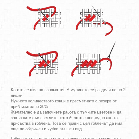
Когато се шие на панама тип A мулинето се разделя на по 2
нишки.
Нужното количеството конци е пресметнато с резерв от
приблизително 30%.
Желателно е да започнете работа с тъмните цветове и да
завършите със светлите, като бялото е последно ако то
присъства в гоблена. Това се прави с цел гобленът да има
още по-обгрижен и хубав външен вид.
Гоблените със щампа нямат включена схема в комплекта.