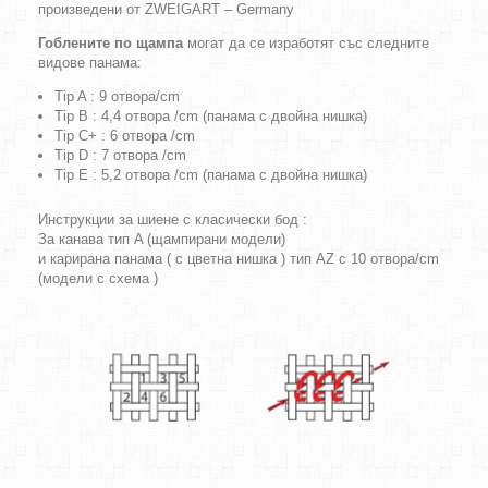
произведени от ZWEIGART – Germany
Гоблените по щампа
могат да се изработят със следните
видове панама:
Tip A : 9 отвора/cm
Tip B : 4,4 отвора /cm (панама с двойна нишка)
Tip C+ : 6 отвора /cm
Tip D : 7 отвора /cm
Tip E : 5,2 отвора /cm (панама с двойна нишка)
Инструкции за шиене с класически бод :
За канава тип A (щампирани модели)
и карирана панама ( с цветна нишка ) тип AZ с 10 отвора/cm
(модели с схема )