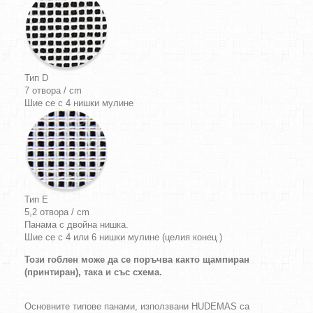
Тип D
7 отвора / cm
Шие се с 4 нишки мулине
Тип E
5,2 отвора / cm
Панама с двойна нишка.
Шие се с 4 или 6 нишки мулине (целия конец )
Този гоблен може да се поръчва както щампиран
(принтиран), така и със схема.
Основните типове панами, използвани HUDEMAS са