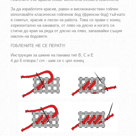
За да изработите красив, равен и висококачествен гоблен
използвайте класически гобленов бод (френски бод) тъй-като
е семпъл, красив и лесен за работа. Това се прави с конец
хоризонтално на канавата, от ляво на дясно и когато се
стигне до края на реда от дясно на ляво, запазвайки същия
наклон на бодовете.
ГОБЛЕНИТЕ НЕ СЕ ПЕРАТ!!!
Инструкции за шиене на панама тип B, C и E
4 до 6 отвора / cm - шие се с цял конец