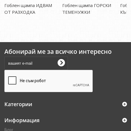
Гоблен щампа ИДВАМ
Гоблен щампа ГОРСКИ
Гоб
ОТ РАЗХОДКА
ТЕМЕНУЖКИ
КЪЩ
Абонирай ме за всичко интересно
Категории
Информация
Блог