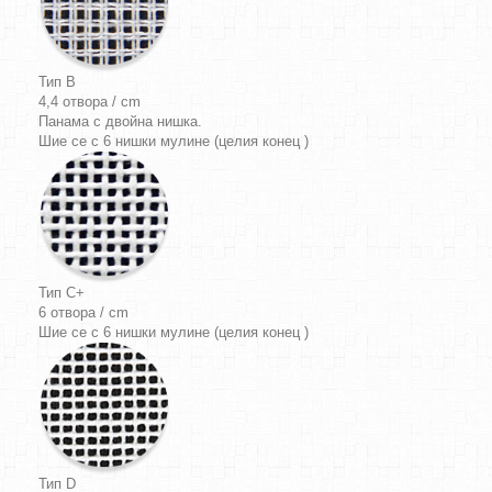
Тип B
4,4 отвора / cm
Панама
с двойна нишка.
Шие се с 6 нишки мулине (целия конец )
Тип C+
6 отвора / cm
Шие се с 6 нишки мулине (целия конец )
Тип D