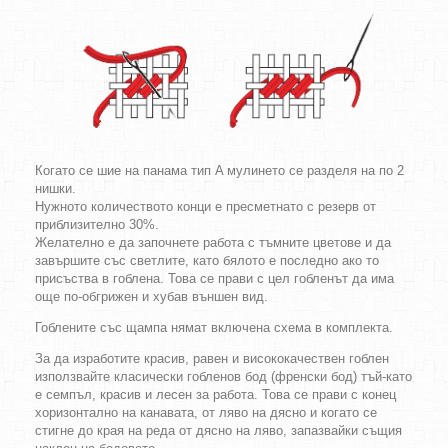
Когато се шие на панама тип A мулинето се разделя на по 2
нишки.
Нужното количеството конци е пресметнато с резерв от
приблизително 30%.
Желателно е да започнете работа с тъмните цветове и да
завършите със светлите, като бялото е последно ако то
присъства в гоблена. Това се прави с цел гобленът да има
още по-обгрижен и хубав външен вид.
Гоблените със щампа нямат включена схема в комплекта.
За да изработите красив, равен и висококачествен гоблен
използвайте класически гобленов бод (френски бод) тъй-като
е семпъл, красив и лесен за работа. Това се прави с конец
хоризонтално на канавата, от ляво на дясно и когато се
стигне до края на реда от дясно на ляво, запазвайки същия