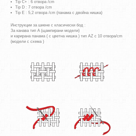
Tip C+ : 6 отвора /cm
Tip D : 7 отвора /cm
Tip E : 5,2 отвора /cm (панама с двойна нишка)
Инструкции за шиене с класически бод :
За канава тип A (щампирани модели)
и карирана панама ( с цветна нишка ) тип AZ с 10 отвора/cm
(модели с схема )