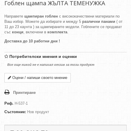
Гоблен щампа ЖЪЛТА ТЕМЕНУЖКА
Направете
щампиран гоблен
с висококачествени материали по
Ваш избор. Можете да избирате и между 5
различни панами
( от
11 до 23 каунта ) за щампираните модели. Гоблените се продават
със
конци
, включени в
комплекта
.
Доставка до 10 работни дни !
Потребителски мнения и оценки
Все още никой не е написал отзив за този продукт
Оцени / напиши своето мнение
Принтиране
Реф.
H-537-1
Състояние:
Нов продукт