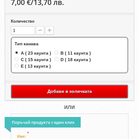
7,00 €/13,70 лв.
Количество
Тип канава
A ( 23 каунта )
B ( 11 каунта )
C ( 15 каунта )
D ( 18 каунта )
E ( 13 каунта )
Добави в количката
или
Поръчай продукта с един клик
*
Име: