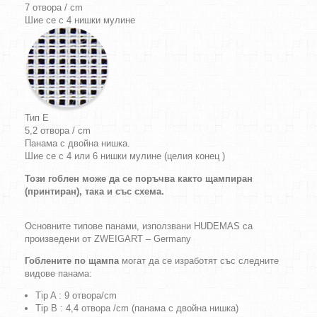
7 отвора / cm
Шие се с 4 нишки мулине
Тип E
5,2 отвора / cm
Панама с двойна нишка.
Шие се с 4 или 6 нишки мулине (целия конец )
Този гоблен може да се поръчва както щампиран
(принтиран), така и със схема.
Основните типове панами, използвани HUDEMAS са
произведени от ZWEIGART – Germany
Гоблените по щампа
могат да се изработят със следните
видове панама:
Tip A : 9 отвора/cm
Tip B : 4,4 отвора /cm (панама с двойна нишка)