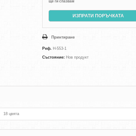
ще ги спазвам
ИЗПРАТИ ПОРЪЧКАТА
Принтиране
Реф.
H-553-1
Състояние:
Нов продукт
18 цвята