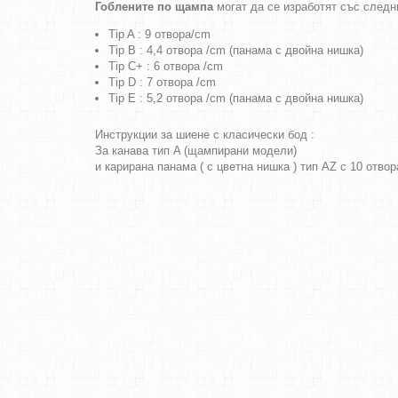
Гоблените по щампа
могат да се изработят със следн
Tip A : 9 отвора/cm
Tip B : 4,4 отвора /cm (панама с двойна нишка)
Tip C+ : 6 отвора /cm
Tip D : 7 отвора /cm
Tip E : 5,2 отвора /cm (панама с двойна нишка)
Инструкции за шиене с класически бод :
За канава тип A (щампирани модели)
и карирана панама ( с цветна нишка ) тип AZ с 10 отво