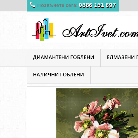
0886 151 897
Позвънете сега:
ДИАМАНТЕНИ ГОБЛЕНИ
ЕЛМАЗЕНИ 
НАЛИЧНИ ГОБЛЕНИ
ArtIvet
Гоблени за шиене
Щампирани гоблени