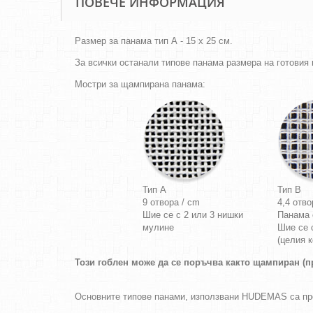
ПОВЕЧЕ ИНФОРМАЦИЯ
Размер за панама тип А - 15 х 25 см.
За всички останали типове панама размера на готовия г
Мостри за щампирана панама:
Тип A
Тип B
9 отвора / cm
4,4 отво
Шие се с 2 или 3 нишки
Панама
мулине
Шие се 
(целия к
Този гоблен може да се поръчва както щампиран (пр
Основните типове панами, използвани HUDEMAS са п