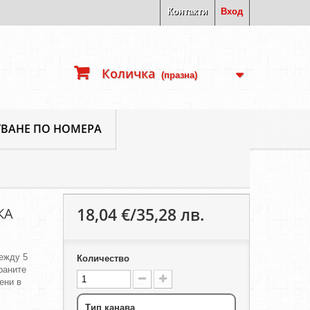
Контакти
Вход
Количка
(празна)
ВАНЕ ПО НОМЕРА
18,04 €/35,28 лв.
КА
ежду 5
Количество
ираните
ени в
Тип канава