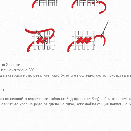
 по 2 нишки.
т приблизително 30%.
да завършите със светлите, като бялото е последно ако то присъства в г
та.
ен използвайте класически гобленов бод (френски бод) тъй-като е семпъл
е стигне до края на реда от дясно на ляво, запазвайки същия наклон на 