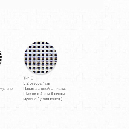
Тип E
5,2 отвора / cm
 мулине
Панама с двойна нишка.
Шие се с 4 или 6 нишки
мулине (целия конец )