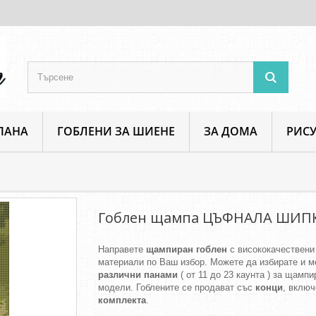
ПАНА
ГОБЛЕНИ ЗА ШИЕНЕ
ЗА ДОМА
РИСУ
Растения и Цветя
Гоблен щампа ЦЪФНАЛА ШИПКА
Гоблен щампа ЦЪФНАЛА ШИП
Направете
щампиран гоблен
с висококачествени
материали по Ваш избор. Можете да избирате и м
различни панами
( от 11 до 23 каунта ) за щамп
модели. Гоблените се продават със
конци
, включ
комплекта
.