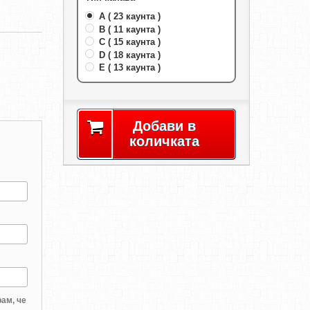
A ( 23 каунта )
B ( 11 каунта )
C ( 15 каунта )
D ( 18 каунта )
E ( 13 каунта )
Добави в
количката
ам, че