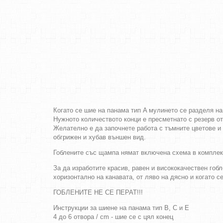
Когато се шие на панама тип A мулинето се разделя на
Нужното количеството конци е пресметнато с резерв о
Желателно е да започнете работа с тъмните цветове и 
обгрижен и хубав външен вид.
Гоблените със щампа нямат включена схема в комплек
За да изработите красив, равен и висококачествен гобл
хоризонтално на канавата, от ляво на дясно и когато с
ГОБЛЕНИТЕ НЕ СЕ ПЕРАТ!!!
Инструкции за шиене на панама тип B, C и E
4 до 6 отвора / cm - шие се с цял конец