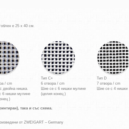
облен е 25 х 40 см.
Тип C+
Тип D
ра / cm
6 отвора / cm
7 отвора / cm
с двойна нишка.
Шие се с 6 нишки мулине
Шие се с 4 нишки
с 6 нишки мулине
(целия конец )
онец )
интиран), така и със схема.
роизведени от ZWEIGART – Germany