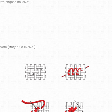
ите видове панама:
ра/cm (модели с схема )