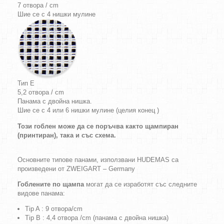
7 отвора / cm
Шие се с 4 нишки мулине
Тип E
5,2 отвора / cm
Панама с двойна нишка.
Шие се с 4 или 6 нишки мулине (целия конец )
Този гоблен може да се поръчва както щампиран
(принтиран), така и със схема.
Основните типове панами, използвани HUDEMAS са
произведени от ZWEIGART – Germany
Гоблените по щампа
могат да се изработят със следните
видове панама:
Tip A : 9 отвора/cm
Tip B : 4,4 отвора /cm (панама с двойна нишка)