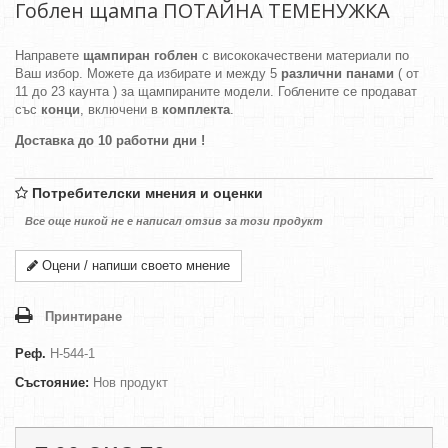
Гоблен щампа ПОТАЙНА ТЕМЕНУЖКА
Направете
щампиран гоблен
с висококачествени материали по
Ваш избор. Можете да избирате и между 5
различни панами
( от
11 до 23 каунта ) за щампираните модели. Гоблените се продават
със
конци
, включени в
комплекта
.
Доставка до 10 работни дни !
Потребителски мнения и оценки
Все още никой не е написал отзив за този продукт
Оцени / напиши своето мнение
Принтиране
Реф.
H-544-1
Състояние:
Нов продукт