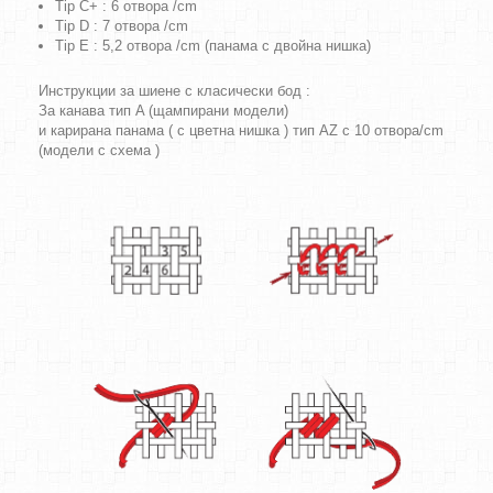
Tip C+ : 6 отвора /cm
Tip D : 7 отвора /cm
Tip E : 5,2 отвора /cm (панама с двойна нишка)
Инструкции за шиене с класически бод :
За канава тип A (щампирани модели)
и карирана панама ( с цветна нишка ) тип AZ с 10 отвора/cm
(модели с схема )