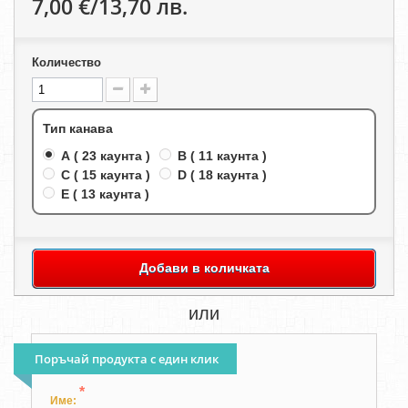
7,00 €/13,70 лв.
Количество
Тип канава
A ( 23 каунта )
B ( 11 каунта )
C ( 15 каунта )
D ( 18 каунта )
E ( 13 каунта )
Добави в количката
или
Поръчай продукта с един клик
*
Име: