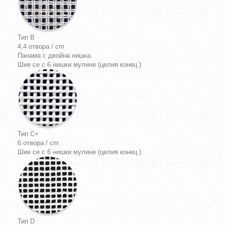
Тип B
4,4 отвора / cm
Панама
с двойна нишка.
Шие се с 6 нишки мулине (целия конец )
Тип C+
6 отвора / cm
Шие се с 6 нишки мулине (целия конец )
Тип D