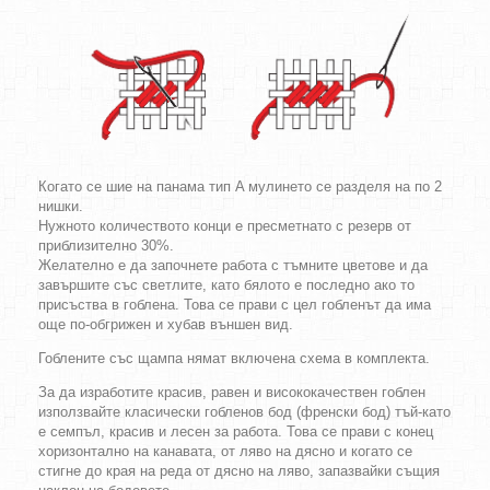
Когато се шие на панама тип A мулинето се разделя на по 2
нишки.
Нужното количеството конци е пресметнато с резерв от
приблизително 30%.
Желателно е да започнете работа с тъмните цветове и да
завършите със светлите, като бялото е последно ако то
присъства в гоблена. Това се прави с цел гобленът да има
още по-обгрижен и хубав външен вид.
Гоблените със щампа нямат включена схема в комплекта.
За да изработите красив, равен и висококачествен гоблен
използвайте класически гобленов бод (френски бод) тъй-като
е семпъл, красив и лесен за работа. Това се прави с конец
хоризонтално на канавата, от ляво на дясно и когато се
стигне до края на реда от дясно на ляво, запазвайки същия