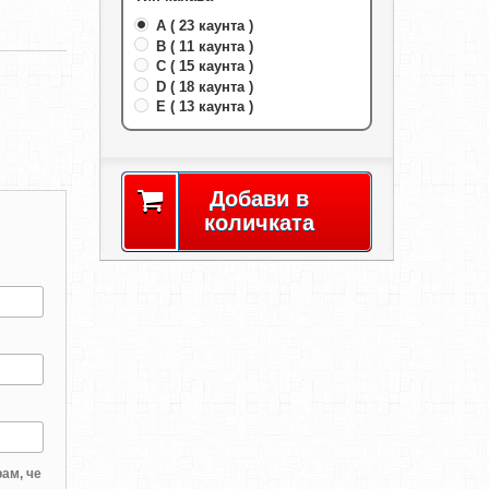
A ( 23 каунта )
B ( 11 каунта )
C ( 15 каунта )
D ( 18 каунта )
E ( 13 каунта )
Добави в
количката
ам, че