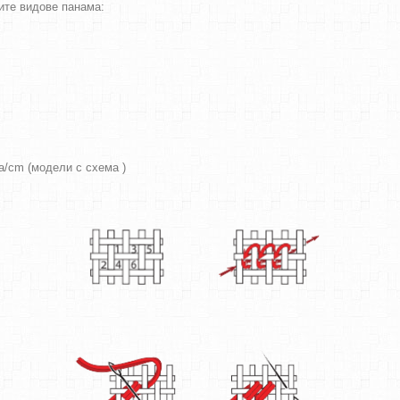
ите видове панама:
ра/cm (модели с схема )