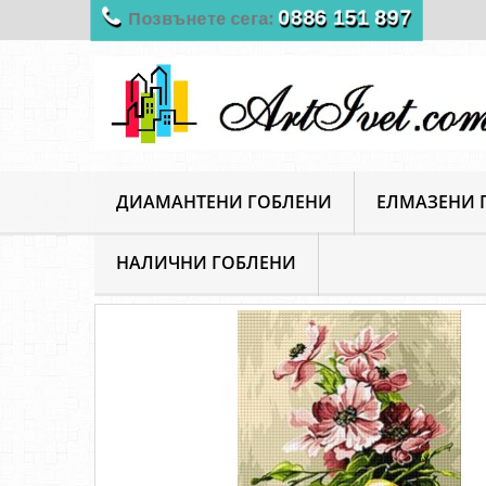
0886 151 897
Позвънете сега:
ДИАМАНТЕНИ ГОБЛЕНИ
ЕЛМАЗЕНИ 
НАЛИЧНИ ГОБЛЕНИ
ArtIvet
Гоблени за шиене
Щампирани гоблени