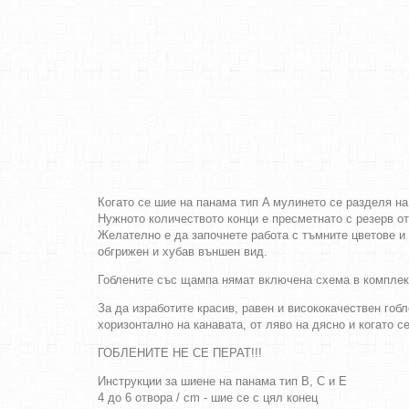
Когато се шие на панама тип A мулинето се разделя на
Нужното количеството конци е пресметнато с резерв о
Желателно е да започнете работа с тъмните цветове и 
обгрижен и хубав външен вид.
Гоблените със щампа нямат включена схема в комплек
За да изработите красив, равен и висококачествен гобл
хоризонтално на канавата, от ляво на дясно и когато с
ГОБЛЕНИТЕ НЕ СЕ ПЕРАТ!!!
Инструкции за шиене на панама тип B, C и E
4 до 6 отвора / cm - шие се с цял конец