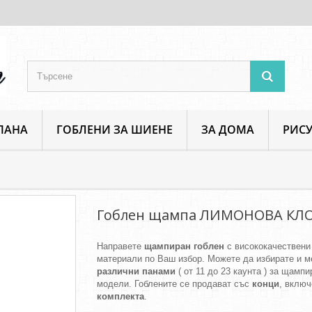
ПАНА
ГОБЛЕНИ ЗА ШИЕНЕ
ЗА ДОМА
РИСУ
Растения и Цветя
Гоблен щампа ЛИМОНОВА КЛОНКА
Гоблен щампа ЛИМОНОВА КЛ
Направете
щампиран гоблен
с висококачествени
материали по Ваш избор. Можете да избирате и м
различни панами
( от 11 до 23 каунта ) за щамп
модели. Гоблените се продават със
конци
, включ
комплекта
.