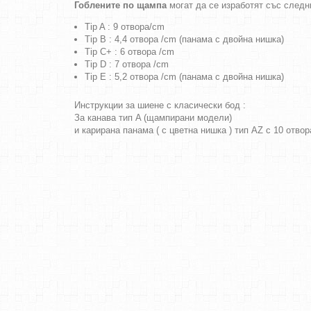
Гоблените по щампа
могат да се изработят със следн
Tip A : 9 отвора/cm
Tip B : 4,4 отвора /cm (панама с двойна нишка)
Tip C+ : 6 отвора /cm
Tip D : 7 отвора /cm
Tip E : 5,2 отвора /cm (панама с двойна нишка)
Инструкции за шиене с класически бод :
За канава тип A (щампирани модели)
и карирана панама ( с цветна нишка ) тип AZ с 10 отво