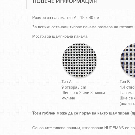
ПОВЕЧЕ ИНФОРМАЦИЯ
Размер за панама тип А - 18 х 40 см.
За всички останали типове панама размера на готовия г
Мостри за щампирана панама:
Тип A
Тип B
9 отвора / cm
4,4 отво
Шие се с 2 или 3 нишки
Панама
мулине
Шие се 
(целия к
Този гоблен може да се поръчва както щампиран (пр
Основните типове панами, използвани HUDEMAS са п