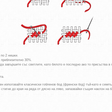
 по 2 нишки.
т приблизително 30%.
да завършите със светлите, като бялото е последно ако то присъства в г
та.
ен използвайте класически гобленов бод (френски бод) тъй-като е семпъл
е стигне до края на реда от дясно на ляво, запазвайки същия наклон на 