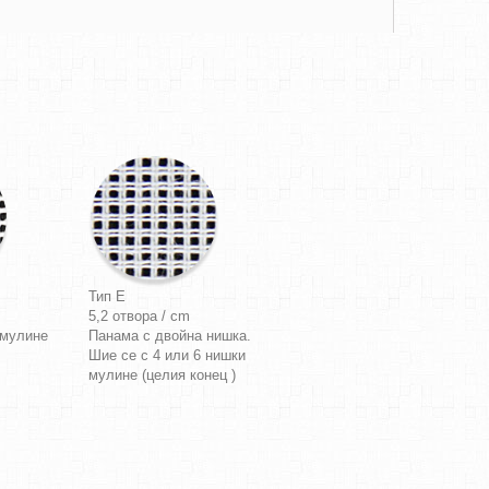
Тип E
5,2 отвора / cm
 мулине
Панама с двойна нишка.
Шие се с 4 или 6 нишки
мулине (целия конец )