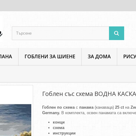
ПАНА
ГОБЛЕНИ ЗА ШИЕНЕ
ЗА ДОМА
РИСУ
Пейзажи и изгледи
Гоблен със схема ВОДНА КАСКАДА
Гоблен със схема ВОДНА КАСК
Гоблен по схема
с
панама
(канаваца)
25 ct
на
Zw
Germany.
В комплекта, освен панамата са включе
конци
схема
инструкции