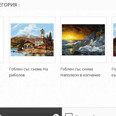
ЕГОРИЯ :
Гоблен със схема На
Гоблен със схема
Го
риболов
Наполеон в изгнание
къ
о