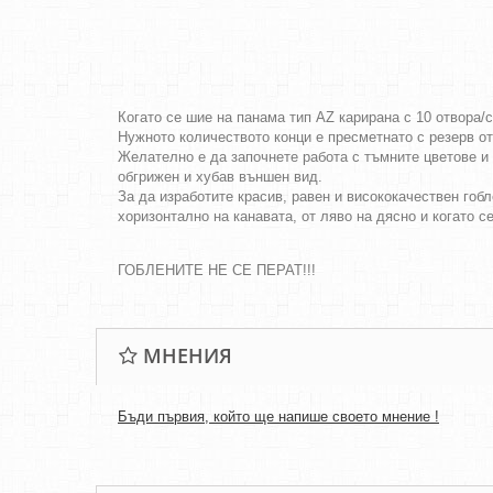
Когато се шие на панама тип AZ карирана с 10 отвора/
Нужното количеството конци е пресметнато с резерв о
Желателно е да започнете работа с тъмните цветове и 
обгрижен и хубав външен вид.
За да изработите красив, равен и висококачествен гобл
хоризонтално на канавата, от ляво на дясно и когато с
ГОБЛЕНИТЕ НЕ СЕ ПЕРАТ!!!
МНЕНИЯ
Бъди първия, който ще напише своето мнение !