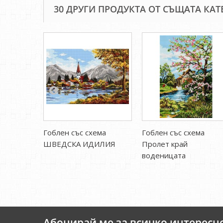
30 ДРУГИ ПРОДУКТА ОТ СЪЩАТА КАТ
Гоблен със схема
Гоблен със схема
ШВЕДСКА ИДИЛИЯ
Пролет край
воденицата
Абонирай ме за всичко интересн