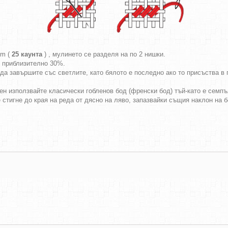
cm (
25 каунта
) , мулинето се разделя на по 2 нишки.
т приблизително 30%.
да завършите със светлите, като бялото е последно ако то присъства в г
ен използвайте класически гобленов бод (френски бод) тъй-като е семпъл
е стигне до края на реда от дясно на ляво, запазвайки същия наклон на 