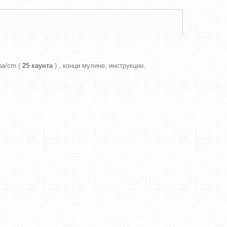
ра/cm (
25 каунта
) , конци мулине, инструкции.