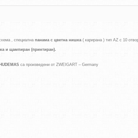
схема , специална
панама с цветна нишка
( карирана ) тип AZ с 10 отво
ака и
щампиран (принтиран).
а HUDEMAS
са произведени от ZWEIGART – Germany