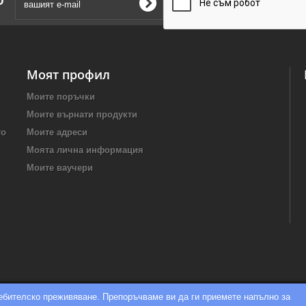
Моят профил
Моите поръчки
Моите върнати продукти
то
Моите адреси
Моята лична информация
Моите ваучери
ребителско преживяване. Препоръчваме ви да ги приемете напълно за