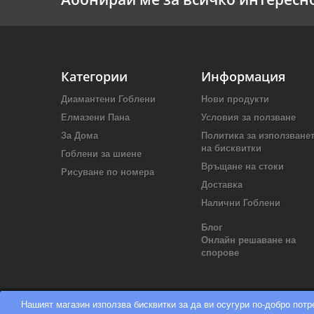
Категории
Информация
Диамантени Гоблени
Нови продукти
Елмазени Пана
Условия за ползване
За Дома
Политика за използване
на бисквитки
Гоблени за шиене
Връщане на стоки
Рисуване по номера
Доставка
Налични Гоблени
Блог
Онлайн решаване на
спорове
Нашият магазин използва бисквитки за да ви осугури по-добро пот