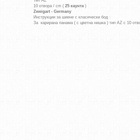
Тип AZ
10 отвора / cm (
25 каунта
)
Zweigart - Germany
Инструкции за шиене с класически бод :
За карирана панама ( с цветна нишка ) тип AZ с 10 от