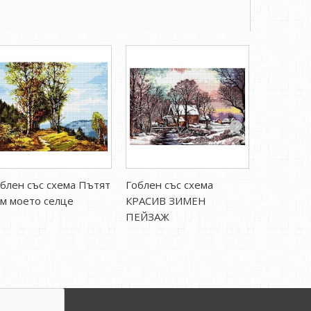
блен със схема Пътят
Гоблен със схема
Гоблен с
м моето селце
КРАСИВ ЗИМЕН
лагуна
ПЕЙЗАЖ