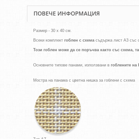
ПОВЕЧЕ ИНФОРМАЦИЯ
Размер - 30 х 40 см.
Всеки комплект
гоблен с схема
съдържа лист А3 със 
Този гоблен може да се поръчва както
със схема,
т
Основните типове панами, използвани в
гоблените н
Мостра на панама с цветна нишка за гоблени с схема