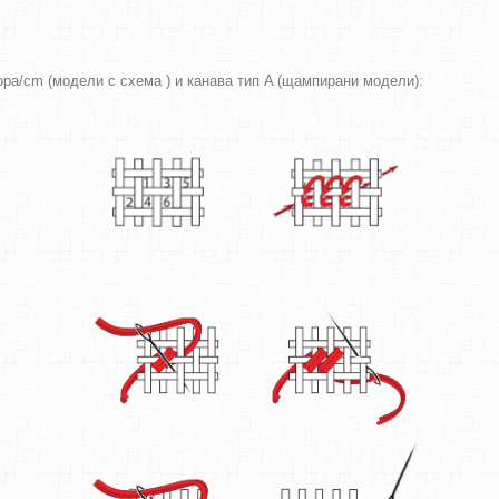
вора/cm (модели с схема ) и канава тип A (щампирани модели):