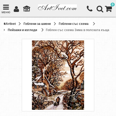
0
МЕНЮ
ArtIvet
Гоблени за шиене
Гоблени със схема
Пейзажи и изгледи
Гоблен със схема Зима в полската къща