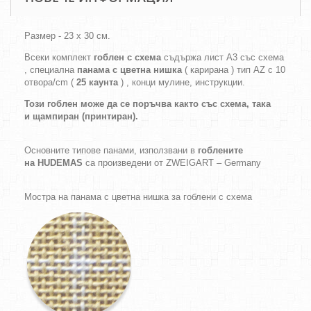
Размер - 23 х 30 см.
Всеки комплект
гоблен с схема
съдържа лист А3 със схема
, специална
панама с цветна нишка
( карирана ) тип AZ с 10
отвора/cm (
25 каунта
) , конци мулине, инструкции.
Този гоблен може да се поръчва както
със схема,
така
и
щампиран (принтиран).
Основните типове панами, използвани в
гоблените
на HUDEMAS
са произведени от ZWEIGART – Germany
Мостра на панама с цветна нишка за гоблени с схема