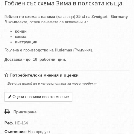
Гоблен със схема Зима в полската къща
Гоблен по схема
с
панама
(канаваца)
25 ct
на
Zweigart - Germany.
В комплекта, освен панамата са включени и :
конци
схема
инструкции
Гоблена е производство на
Hudemas
(Румъния).
Доставка - до 10 работни дни.
Потребителски мнения и оценки
Все още никой не е написал отзив за този продукт
Оцени / напиши своето мнение
Принтиране
Реф.
HD-164
Състояние:
Нов продукт