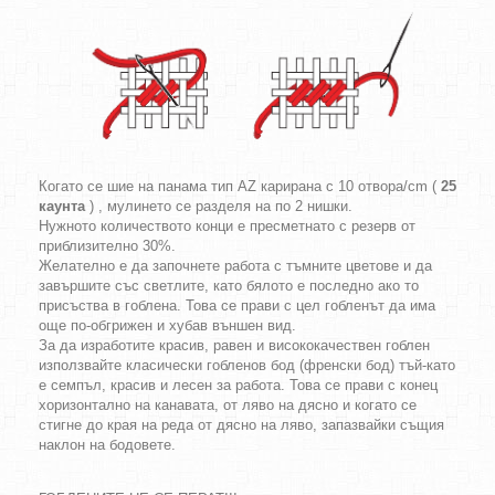
Когато се шие на панама тип AZ карирана с 10 отвора/cm (
25
каунта
) , мулинето се разделя на по 2 нишки.
Нужното количеството конци е пресметнато с резерв от
приблизително 30%.
Желателно е да започнете работа с тъмните цветове и да
завършите със светлите, като бялото е последно ако то
присъства в гоблена. Това се прави с цел гобленът да има
още по-обгрижен и хубав външен вид.
За да изработите красив, равен и висококачествен гоблен
използвайте класически гобленов бод (френски бод) тъй-като
е семпъл, красив и лесен за работа. Това се прави с конец
хоризонтално на канавата, от ляво на дясно и когато се
стигне до края на реда от дясно на ляво, запазвайки същия
наклон на бодовете.