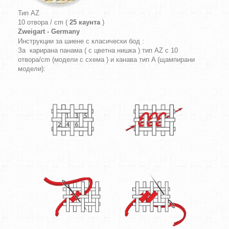
Тип AZ
10 отвора / cm (
25 каунта
)
Zweigart - Germany
Инструкции за шиене с класически бод :
За карирана панама ( с цветна нишка ) тип AZ с 10
отвора/cm (модели с схема ) и канава тип A (щампирани
модели):