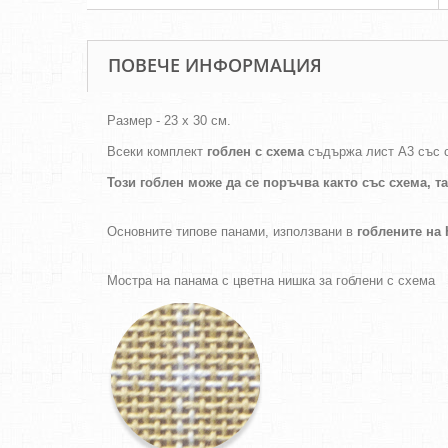
ПОВЕЧЕ ИНФОРМАЦИЯ
Размер - 23 х 30 см.
Всеки комплект
гоблен с схема
съдържа лист А3 със 
Този гоблен може да се поръчва както
със схема,
т
Основните типове панами, използвани в
гоблените н
Мостра на панама с цветна нишка за гоблени с схема