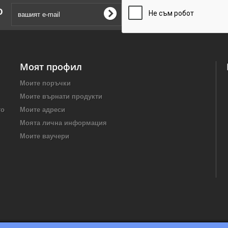
о
Моят профил
Моите поръчки
Моите върнати продукти
то
Моите адреси
Моята лична информация
Моите ваучери