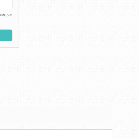
ам, че