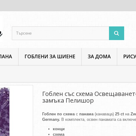
ПАНА
ГОБЛЕНИ ЗА ШИЕНЕ
ЗА ДОМА
РИСУ
Пейзажи и изгледи
Гоблен със схема Освещаването на замъка Пе
Гоблен със схема Освещаванет
замъка Пелишор
Гоблен по схема
с
панама
(канаваца)
25 ct
на
Zw
Germany.
В комплекта, освен панамата са включе
конци
схема