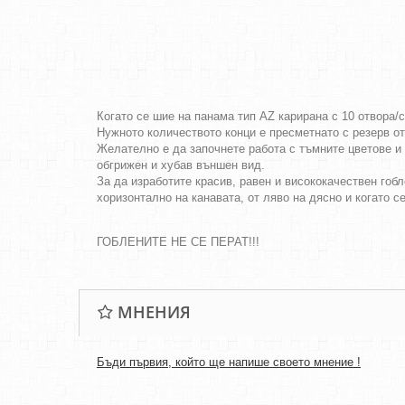
Когато се шие на панама тип AZ карирана с 10 отвора/
Нужното количеството конци е пресметнато с резерв о
Желателно е да започнете работа с тъмните цветове и 
обгрижен и хубав външен вид.
За да изработите красив, равен и висококачествен гобл
хоризонтално на канавата, от ляво на дясно и когато с
ГОБЛЕНИТЕ НЕ СЕ ПЕРАТ!!!
МНЕНИЯ
Бъди първия, който ще напише своето мнение !