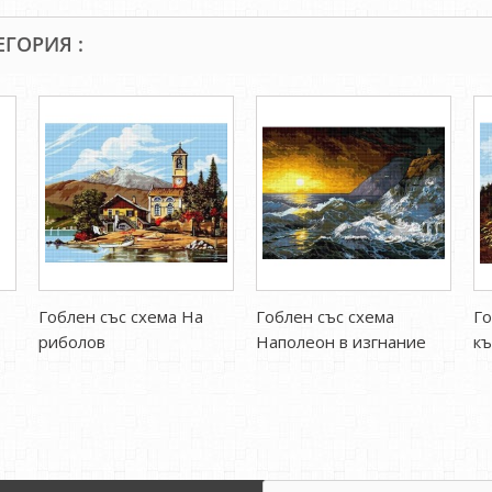
ЕГОРИЯ :
Гоблен със схема На
Гоблен със схема
Го
риболов
Наполеон в изгнание
къ