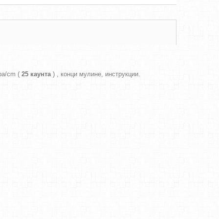
ра/cm (
25 каунта
) , конци мулине, инструкции.