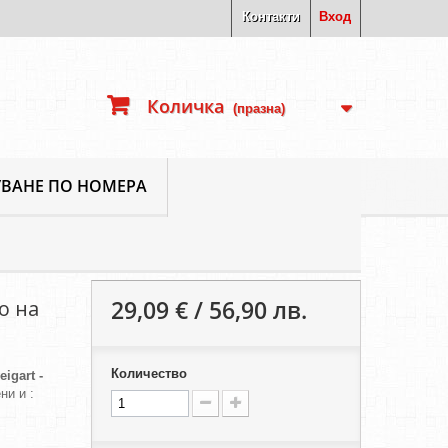
Контакти
Вход
Количка
(празна)
ВАНЕ ПО НОМЕРА
лишор
29,09 € / 56,90 лв.
о на
Количество
eigart -
ни и :