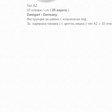
Тип AZ
10 отвора / cm (
25 каунта
)
Zweigart - Germany
Инструкции за шиене с класически бод :
За карирана панама ( с цветна нишка ) тип AZ с 10 от