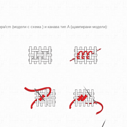
вора/cm (модели с схема ) и канава тип A (щампирани модели):