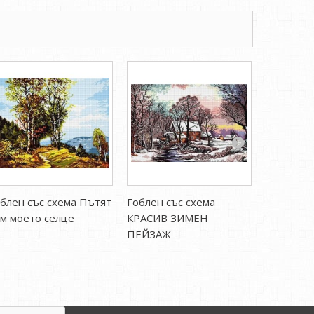
блен със схема Пътят
Гоблен със схема
Гоблен с
м моето селце
КРАСИВ ЗИМЕН
лагуна
ПЕЙЗАЖ