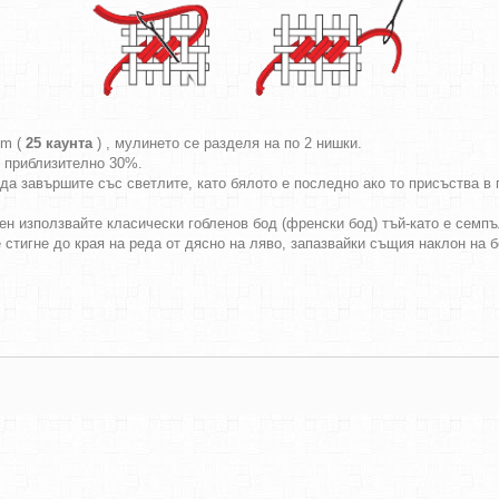
cm (
25 каунта
) , мулинето се разделя на по 2 нишки.
т приблизително 30%.
да завършите със светлите, като бялото е последно ако то присъства в г
ен използвайте класически гобленов бод (френски бод) тъй-като е семпъл
е стигне до края на реда от дясно на ляво, запазвайки същия наклон на 