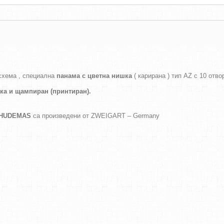
схема , специална
панама с цветна нишка
( карирана ) тип AZ с 10 отво
ака и
щампиран (принтиран).
а HUDEMAS
са произведени от ZWEIGART – Germany