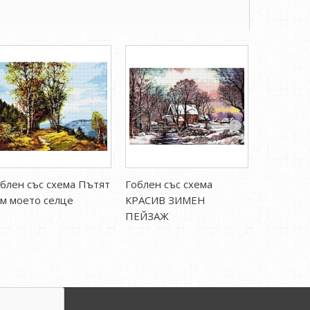
блен със схема Пътят
Гоблен със схема
Гоблен с
м моето селце
КРАСИВ ЗИМЕН
лагуна
ПЕЙЗАЖ