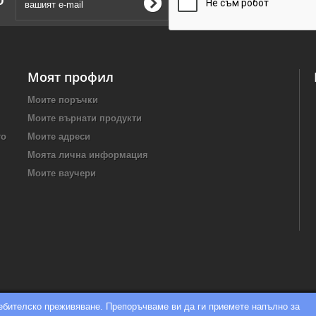
Моят профил
Моите поръчки
Моите върнати продукти
то
Моите адреси
Моята лична информация
Моите ваучери
ребителско преживяване. Препоръчваме ви да ги приемете напълно за