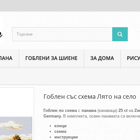
ПАНА
ГОБЛЕНИ ЗА ШИЕНЕ
ЗА ДОМА
РИСУ
Пейзажи и изгледи
Гоблен със схема Лято на село
Гоблен със схема Лято на село
Гоблен по схема
с
панама
(канаваца)
25 ct
на
Zw
Germany.
В комплекта, освен панамата са включе
конци
схема
инструкции