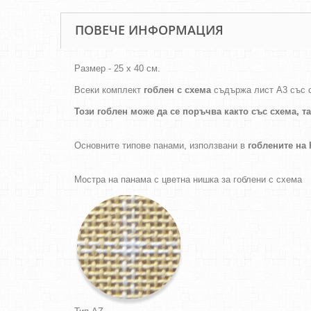
ПОВЕЧЕ ИНФОРМАЦИЯ
Размер - 25 х 40 см.
Всеки комплект
гоблен с схема
съдържа лист А3 със 
Този гоблен може да се поръчва както
със схема,
т
Основните типове панами, използвани в
гоблените н
Мостра на панама с цветна нишка за гоблени с схема