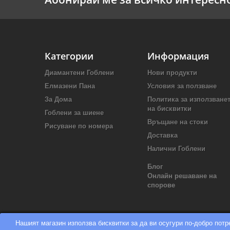
Категории
Информация
Диамантени Гоблени
Нови продукти
Елмазени Пана
Условия за ползване
За Дома
Политика за използване
на бисквитки
Гоблени за шиене
Връщане на стоки
Рисуване по номера
Доставка
Налични Гоблени
Блог
Онлайн решаване на
спорове
Нашият магазин използва бисквитки за да ви осугури по-добро пот