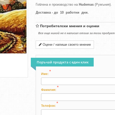
Гоблена е производство на
Hudemas
(Румъния).
Доставка - до 10 работни дни.
Потребителски мнения и оценки
Все още никой не е написал отзив за този продукт
Оцени / напиши своето мнение
Поръчай продукта с един клик
*
Име:
*
Фамилия:
*
Телефон: