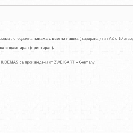
схема , специална
панама с цветна нишка
( карирана ) тип AZ с 10 отво
ака и
щампиран (принтиран).
а HUDEMAS
са произведени от ZWEIGART – Germany