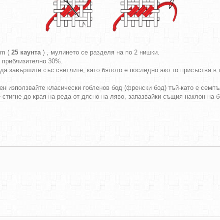
cm (
25 каунта
) , мулинето се разделя на по 2 нишки.
т приблизително 30%.
да завършите със светлите, като бялото е последно ако то присъства в г
ен използвайте класически гобленов бод (френски бод) тъй-като е семпъл
е стигне до края на реда от дясно на ляво, запазвайки същия наклон на 