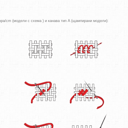
вора/cm (модели с схема ) и канава тип A (щампирани модели):