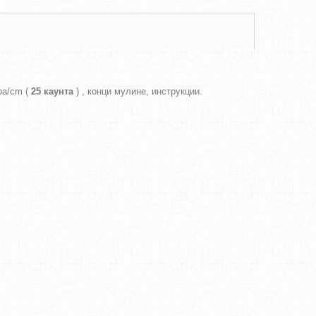
ра/cm (
25 каунта
) , конци мулине, инструкции.