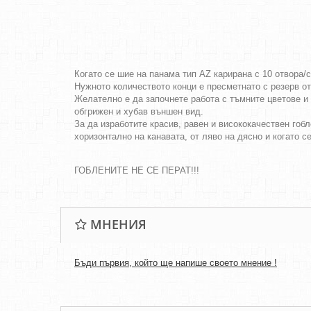
Когато се шие на панама тип AZ карирана с 10 отвора/
Нужното количеството конци е пресметнато с резерв о
Желателно е да започнете работа с тъмните цветове и 
обгрижен и хубав външен вид.
За да изработите красив, равен и висококачествен гобл
хоризонтално на канавата, от ляво на дясно и когато с
ГОБЛЕНИТЕ НЕ СЕ ПЕРАТ!!!
МНЕНИЯ
Бъди първия, който ще напише своето мнение !