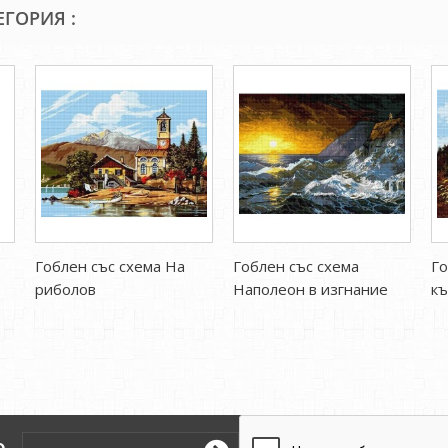
ЕГОРИЯ :
Гоблен със схема На
Гоблен със схема
Го
риболов
Наполеон в изгнание
къ
о