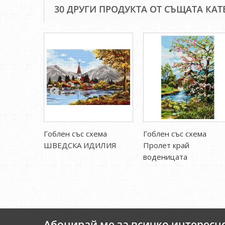
30 ДРУГИ ПРОДУКТА ОТ СЪЩАТА КАТ
Гоблен със схема
Гоблен със схема
ШВЕДСКА ИДИЛИЯ
Пролет край
воденицата
Абонирай ме за всичко интересн