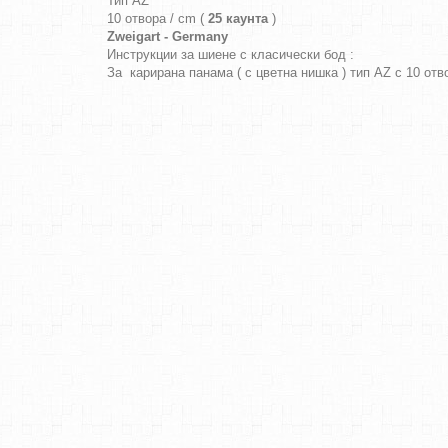
Тип AZ
10 отвора / cm (
25 каунта
)
Zweigart - Germany
Инструкции за шиене с класически бод :
За карирана панама ( с цветна нишка ) тип AZ с 10 от