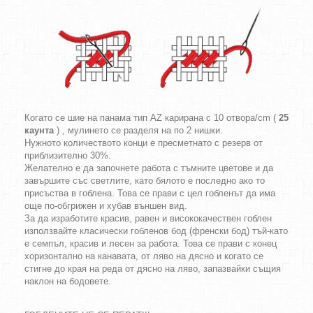
Когато се шие на панама тип AZ карирана с 10 отвора/cm (
25
каунта
) , мулинето се разделя на по 2 нишки.
Нужното количеството конци е пресметнато с резерв от
приблизително 30%.
Желателно е да започнете работа с тъмните цветове и да
завършите със светлите, като бялото е последно ако то
присъства в гоблена. Това се прави с цел гобленът да има
още по-обгрижен и хубав външен вид.
За да изработите красив, равен и висококачествен гоблен
използвайте класически гобленов бод (френски бод) тъй-като
е семпъл, красив и лесен за работа. Това се прави с конец
хоризонтално на канавата, от ляво на дясно и когато се
стигне до края на реда от дясно на ляво, запазвайки същия
наклон на бодовете.