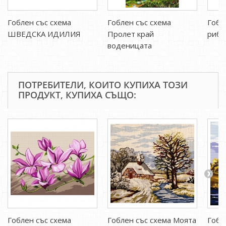
Гоблен със схема
Гоблен със схема
Гобл
ШВЕДСКА ИДИЛИЯ
Пролет край
рибо
воденицата
ПОТРЕБИТЕЛИ, КОИТО КУПИХА ТОЗИ
ПРОДУКТ, КУПИХА СЪЩО:
Гоблен със схема
Гоблен със схема Моята
Гобл