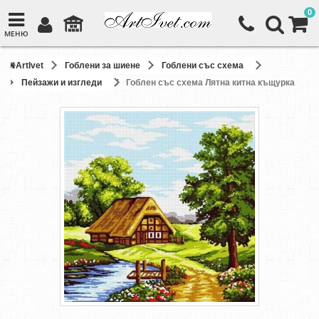
0
МЕНЮ
ArtIvet
Гоблени за шиене
Гоблени със схема
Пейзажи и изгледи
Гоблен със схема Лятна китна къщурка