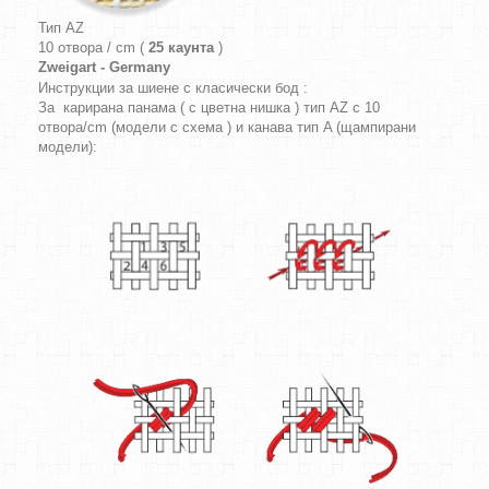
Тип AZ
10 отвора / cm (
25 каунта
)
Zweigart - Germany
Инструкции за шиене с класически бод :
За карирана панама ( с цветна нишка ) тип AZ с 10
отвора/cm (модели с схема ) и канава тип A (щампирани
модели):