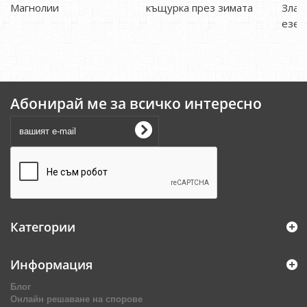
Магнолии
къщурка през зимата
Злат
езер
Абонирай ме за всичко интересно
Категории
Информация
Блог
Онлайн решаване на спорове