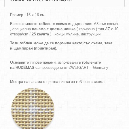
Размер - 16 х 16 см.
Всеки комплект
гоблен с схема
съдържа лист А3 със схема
, специална
панама с цветна нишка
( карирана ) тип AZ с 10
отвора/cm (
25 каунта
) , конци мулине, инструкции.
Този гоблен може да се поръчва както
със схема,
така
и
щампиран (принтиран).
Основните типове панами, използвани в
гоблените
на HUDEMAS
са произведени от ZWEIGART – Germany
Мостра на панама с цветна нишка за гоблени с схема