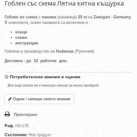
Гоблен със схема Лятна китна къщурка
Гоблен по схема
с
панама
(канаваца)
25 ct
на
Zweigart - Germany.
В комплекта, освен панамата са включени и :
конци
схема
инструкции
Гоблена е производство на
Hudemas
(Румъния).
Доставка - до 10 работни дни.
Потребителски мнения и оценки
Все още никой не е написал отзив за този продукт
Оцени / напиши своето мнение
Принтиране
Реф.
HD-178
Състояние:
Нов продукт