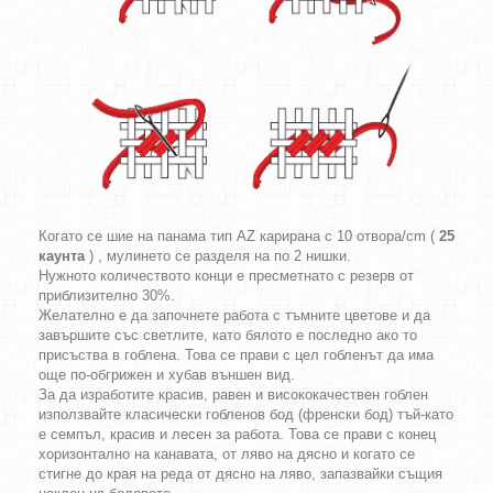
Когато се шие на панама тип AZ карирана с 10 отвора/cm (
25
каунта
) , мулинето се разделя на по 2 нишки.
Нужното количеството конци е пресметнато с резерв от
приблизително 30%.
Желателно е да започнете работа с тъмните цветове и да
завършите със светлите, като бялото е последно ако то
присъства в гоблена. Това се прави с цел гобленът да има
още по-обгрижен и хубав външен вид.
За да изработите красив, равен и висококачествен гоблен
използвайте класически гобленов бод (френски бод) тъй-като
е семпъл, красив и лесен за работа. Това се прави с конец
хоризонтално на канавата, от ляво на дясно и когато се
стигне до края на реда от дясно на ляво, запазвайки същия