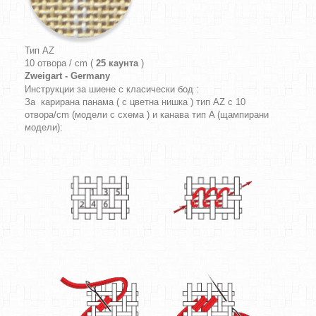
Тип AZ
10 отвора / cm (
25 каунта
)
Zweigart - Germany
Инструкции за шиене с класически бод :
За карирана панама ( с цветна нишка ) тип AZ с 10
отвора/cm (модели с схема ) и канава тип A (щампирани
модели):