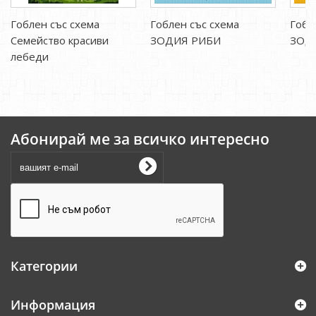
Гоблен със схема
Гоблен със схема
Гобл
Семейство красиви
ЗОДИЯ РИБИ
ЗОД
лебеди
Абонирай ме за всичко интересно
Категории
Информация