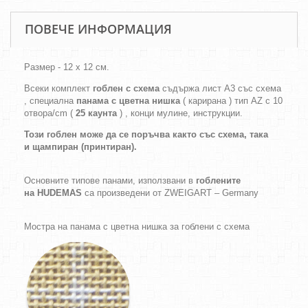
ПОВЕЧЕ ИНФОРМАЦИЯ
Размер - 12 х 12 см.
Всеки комплект
гоблен с схема
съдържа лист А3 със схема
, специална
панама с цветна нишка
( карирана ) тип AZ с 10
отвора/cm (
25 каунта
) , конци мулине, инструкции.
Този гоблен може да се поръчва както
със схема,
така
и
щампиран (принтиран).
Основните типове панами, използвани в
гоблените
на HUDEMAS
са произведени от ZWEIGART – Germany
Мостра на панама с цветна нишка за гоблени с схема