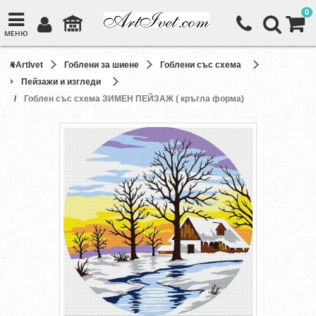
0
МЕНЮ
ArtIvet
Гоблени за шиене
Гоблени със схема
Пейзажи и изгледи
Гоблен със схема ЗИМЕН ПЕЙЗАЖ ( кръгла форма)