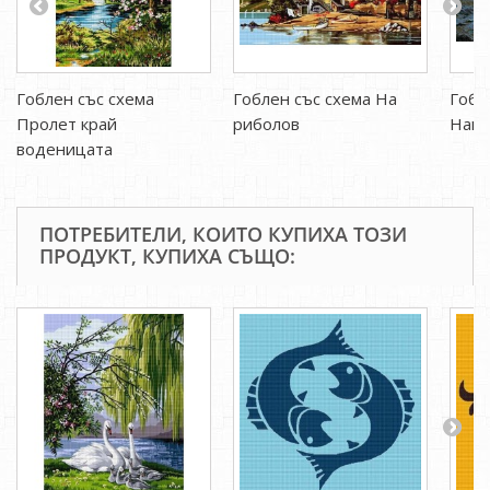
Гоблен със схема
Гоблен със схема На
Гобл
Пролет край
риболов
Напо
воденицата
ПОТРЕБИТЕЛИ, КОИТО КУПИХА ТОЗИ
ПРОДУКТ, КУПИХА СЪЩО: