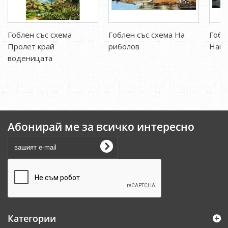
Гоблен със схема
Гоблен със схема На
Гобл
Пролет край
риболов
Напо
воденицата
Абонирай ме за всичко интересно
Категории