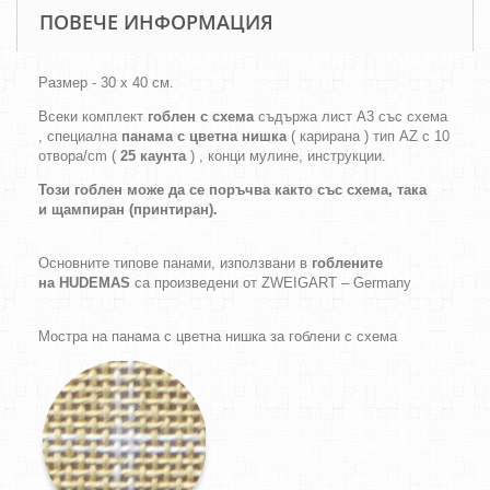
ПОВЕЧЕ ИНФОРМАЦИЯ
Размер - 30 х 40 см.
Всеки комплект
гоблен с схема
съдържа лист А3 със схема
, специална
панама с цветна нишка
( карирана ) тип AZ с 10
отвора/cm (
25 каунта
) , конци мулине, инструкции.
Този гоблен може да се поръчва както
със схема,
така
и
щампиран (принтиран).
Основните типове панами, използвани в
гоблените
на HUDEMAS
са произведени от ZWEIGART – Germany
Мостра на панама с цветна нишка за гоблени с схема