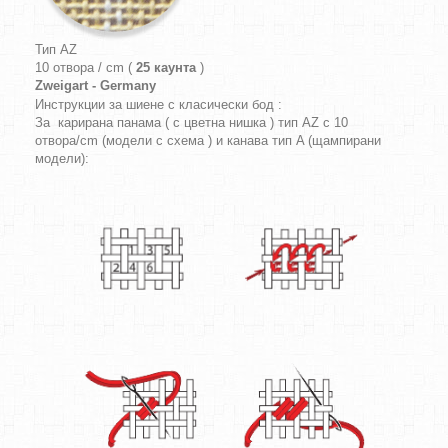
Тип AZ
10 отвора / cm (
25 каунта
)
Zweigart - Germany
Инструкции за шиене с класически бод :
За карирана панама ( с цветна нишка ) тип AZ с 10
отвора/cm (модели с схема ) и канава тип A (щампирани
модели):