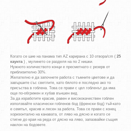
Когато се шие на панама тип AZ карирана с 10 отвора/cm (
25
каунта
) , мулинето се разделя на по 2 нишки.
Нужното количеството конци е пресметнато с резерв от
приблизително 30%.
Желателно е да започнете работа с тъмните цветове и да
завършите със светлите, като бялото е последно ако то
присъства в гоблена. Това се прави с цел гобленът да има
още по-обгрижен и хубав външен вид.
За да изработите красив, равен и висококачествен гоблен
използвайте класически гобленов бод (френски бод) тъй-като
е семпъл, красив и лесен за работа. Това се прави с конец
хоризонтално на канавата, от ляво на дясно и когато се
стигне до края на реда от дясно на ляво, запазвайки същия
наклон на бодовете.