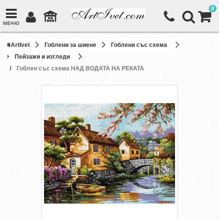
0
МЕНЮ
ArtIvet
Гоблени за шиене
Гоблени със схема
Пейзажи и изгледи
Гоблен със схема НАД ВОДАТА НА РЕКАТА