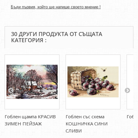
Бъди първия, който ще напише своето мнение !
30 ДРУГИ ПРОДУКТА ОТ СЪЩАТА
КАТЕГОРИЯ :
Гоблен щампа КРАСИВ
Гоблен със схема
Гобл
ЗИМЕН ПЕЙЗАЖ
КОШНИЧКА СИНИ
СЛИВИ