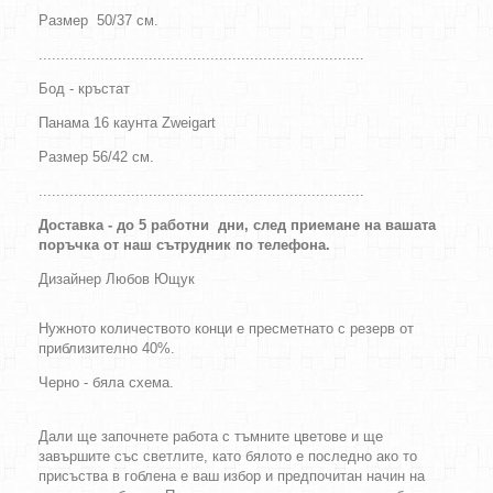
Размер
50/37
см.
..........................................................................
Бод - кръстат
Панама 16 каунта Zweigart
Размер
56/42
см.
..........................................................................
Доставка - до 5 работни дни, след приемане на вашата
поръчка от наш сътрудник по телефона.
Дизайнер
Любов Ющук
Нужното количеството конци е пресметнато с резерв от
приблизително 40%.
Черно - бяла схема.
Дали ще започнете работа с тъмните цветове и ще
завършите със светлите, като бялото е последно ако то
присъства в гоблена е ваш избор и предпочитан начин на