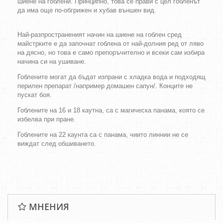
шиене на гоблени. Принципно, това се прави с цел гобленът
да има още по-обгрижен и хубав външен вид.
Най-разпространеният начин на шиене на гоблен сред
майстрките е да започнат гоблена от най-долния ред от ляво
на дясно, но това е само препоръчително и всеки сам избира
начина си на ушиване.
Гоблените могат да бъдат изпрани с хладка вода и подходящ
перилен препарат /например домашен сапун/. Конците не
пускат боя.
Гоблените на 16 и 18 каутна, са с магическа панама, която се
избелва при пране.
Гоблените на 22 каунта са с панама, чиито линнии не се
виждат след обшиването.
МНЕНИЯ