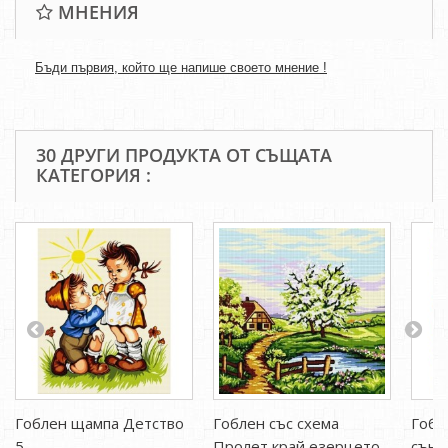
МНЕНИЯ
Бъди първия, който ще напише своето мнение !
30 ДРУГИ ПРОДУКТА ОТ СЪЩАТА
КАТЕГОРИЯ :
Гоблен щампа Детство
Гоблен със схема
Гобл
5
Пролет край езерцето
сън