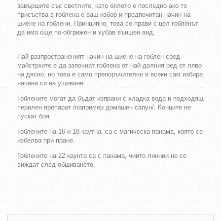
завършите със светлите, като бялото е последно ако то
присъства в гоблена е ваш избор и предпочитан начин на
шиене на гоблени. Принципно, това се прави с цел гобленът
да има още по-обгрижен и хубав външен вид.
Най-разпространеният начин на шиене на гоблен сред
майстрките е да започнат гоблена от най-долния ред от ляво
на дясно, но това е само препоръчително и всеки сам избира
начина си на ушиване.
Гоблените могат да бъдат изпрани с хладка вода и подходящ
перилен препарат /например домашен сапун/. Конците не
пускат боя.
Гоблените на 16 и 18 каутна, са с магическа панама, която се
избелва при пране.
Гоблените на 22 каунта са с панама, чиито линнии не се
виждат след обшиването.