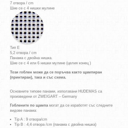
7 отвора / cm
Шие се с 4 нишки мулине
Тип E
5,2 отвора / cm
Панама с двойна нишка.
Шие се с 4 или 6 нишки мулине (целия конец )
Този гоблен може да се поръчва както щампиран
(принтиран), така и със схема.
Основните типове панами, използвани HUDEMAS са
произведени от ZWEIGART – Germany
Гоблените по щампа
могат да се изработят със следните
видове панама:
Tip A : 9 отвора/cm
Tip B : 4,4 отвора /cm (панама с двойна нишка)