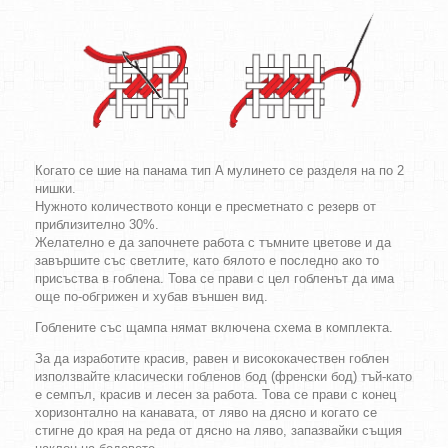
Когато се шие на панама тип A мулинето се разделя на по 2
нишки.
Нужното количеството конци е пресметнато с резерв от
приблизително 30%.
Желателно е да започнете работа с тъмните цветове и да
завършите със светлите, като бялото е последно ако то
присъства в гоблена. Това се прави с цел гобленът да има
още по-обгрижен и хубав външен вид.
Гоблените със щампа нямат включена схема в комплекта.
За да изработите красив, равен и висококачествен гоблен
използвайте класически гобленов бод (френски бод) тъй-като
е семпъл, красив и лесен за работа. Това се прави с конец
хоризонтално на канавата, от ляво на дясно и когато се
стигне до края на реда от дясно на ляво, запазвайки същия