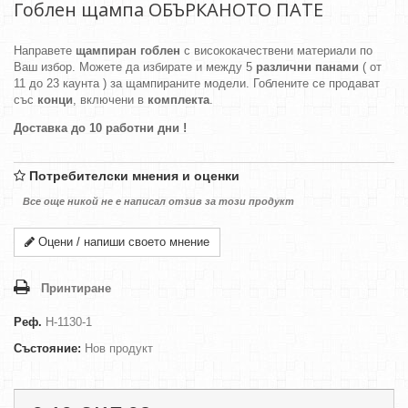
Гоблен щампа ОБЪРКАНОТО ПАТЕ
Направете
щампиран гоблен
с висококачествени материали по
Ваш избор. Можете да избирате и между 5
различни панами
( от
11 до 23 каунта ) за щампираните модели. Гоблените се продават
със
конци
, включени в
комплекта
.
Доставка до 10 работни дни !
Потребителски мнения и оценки
Все още никой не е написал отзив за този продукт
Оцени / напиши своето мнение
Принтиране
Реф.
H-1130-1
Състояние:
Нов продукт