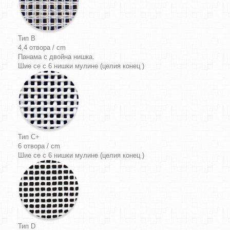
Тип B
4,4 отвора / cm
Панама
с двойна нишка.
Шие се с 6 нишки мулине (целия конец )
Тип C+
6 отвора / cm
Шие се с 6 нишки мулине (целия конец )
Тип D