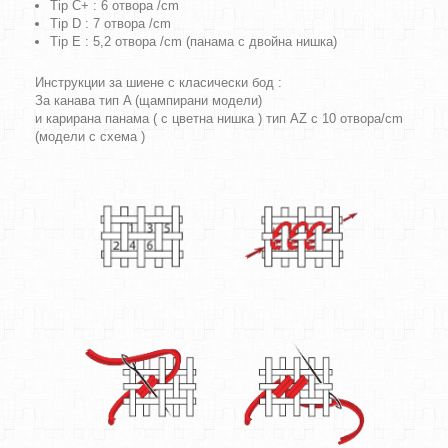
Tip C+ : 6 отвора /cm
Tip D : 7 отвора /cm
Tip E : 5,2 отвора /cm (панама с двойна нишка)
Инструкции за шиене с класически бод :
За канава тип A (щампирани модели)
и карирана панама ( с цветна нишка ) тип AZ с 10 отвора/cm
(модели с схема )