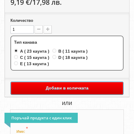
9,19 €/17,98 лв.
Количество
Тип канава
A ( 23 каунта )
B ( 11 каунта )
C ( 15 каунта )
D ( 18 каунта )
E ( 13 каунта )
Добави в количката
или
Поръчай продукта с един клик
*
Име: