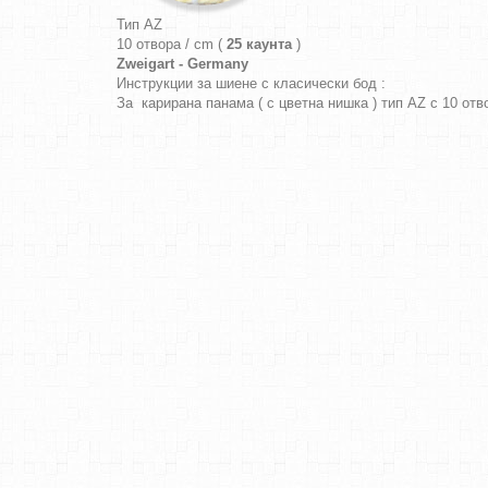
Тип AZ
10 отвора / cm (
25 каунта
)
Zweigart - Germany
Инструкции за шиене с класически бод :
За карирана панама ( с цветна нишка ) тип AZ с 10 от