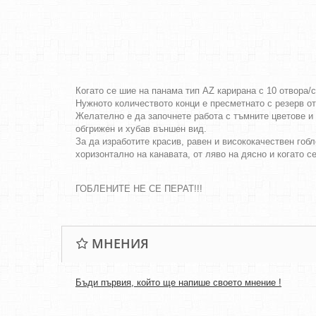
Когато се шие на панама тип AZ карирана с 10 отвора/
Нужното количеството конци е пресметнато с резерв о
Желателно е да започнете работа с тъмните цветове и 
обгрижен и хубав външен вид.
За да изработите красив, равен и висококачествен гобл
хоризонтално на канавата, от ляво на дясно и когато с
ГОБЛЕНИТЕ НЕ СЕ ПЕРАТ!!!
МНЕНИЯ
Бъди първия, който ще напише своето мнение !