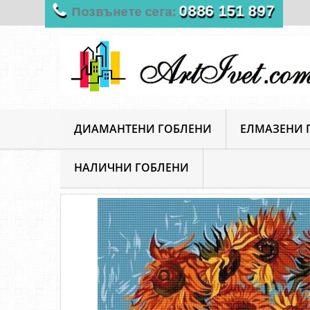
0886 151 897
Позвънете сега:
ДИАМАНТЕНИ ГОБЛЕНИ
ЕЛМАЗЕНИ 
НАЛИЧНИ ГОБЛЕНИ
ArtIvet
Гоблени за шиене
Гоблени със схема