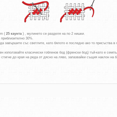
cm (
25 каунта
) , мулинето се разделя на по 2 нишки.
т приблизително 30%.
да завършите със светлите, като бялото е последно ако то присъства в г
ен използвайте класически гобленов бод (френски бод) тъй-като е семпъл
е стигне до края на реда от дясно на ляво, запазвайки същия наклон на 