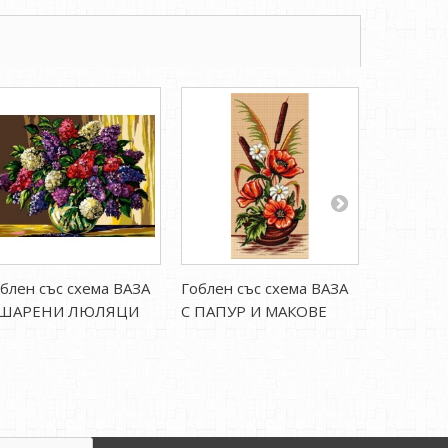
блен със схема ВАЗА
Гоблен със схема ВАЗА
Гоблен с
 ШАРЕНИ ЛЮЛЯЦИ
С ПАПУР И МАКОВЕ
СЛЪНЧО