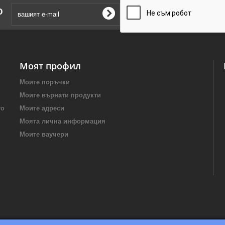
о
Моят профил
Моите поръчки
Моите върнати продукти
то
Моите адреси
Моята лична информация
Моите ваучери