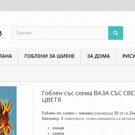
ПАНА
ГОБЛЕНИ ЗА ШИЕНЕ
ЗА ДОМА
РИСУ
Флорални мотиви
Гоблен със схема ВАЗА СЪС СВЕЖИ ЦВЕТЯ
Гоблен със схема ВАЗА СЪС СВ
ЦВЕТЯ
Гоблен по схема
с
панама
(канаваца)
25 ct
на
Zw
Germany.
В комплекта, освен панамата са включе
конци
схема