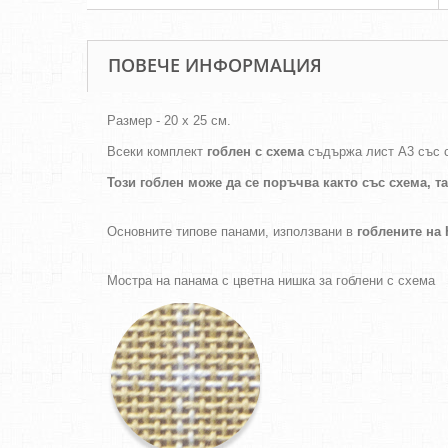
ПОВЕЧЕ ИНФОРМАЦИЯ
Размер - 20 х 25 см.
Всеки комплект
гоблен с схема
съдържа лист А3 със 
Този гоблен може да се поръчва както
със схема,
т
Основните типове панами, използвани в
гоблените н
Мостра на панама с цветна нишка за гоблени с схема