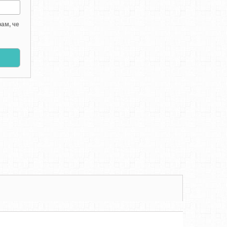
ам, че