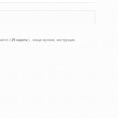
ра/cm (
25 каунта
) , конци мулине, инструкции.