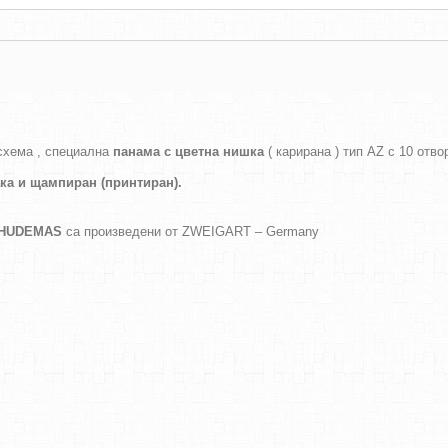
схема , специална
панама с цветна нишка
( карирана ) тип AZ с 10 отво
ака и
щампиран (принтиран).
а HUDEMAS
са произведени от ZWEIGART – Germany