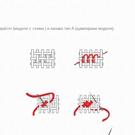
вора/cm (модели с схема ) и канава тип A (щампирани модели):