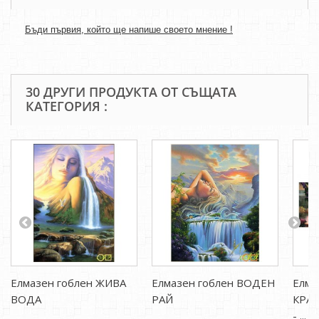
Бъди първия, който ще напише своето мнение !
30 ДРУГИ ПРОДУКТА ОТ СЪЩАТА
КАТЕГОРИЯ :
Елмазен гоблен ЖИВА
Елмазен гоблен ВОДЕН
Елма
ВОДА
РАЙ
КРАС
- ...