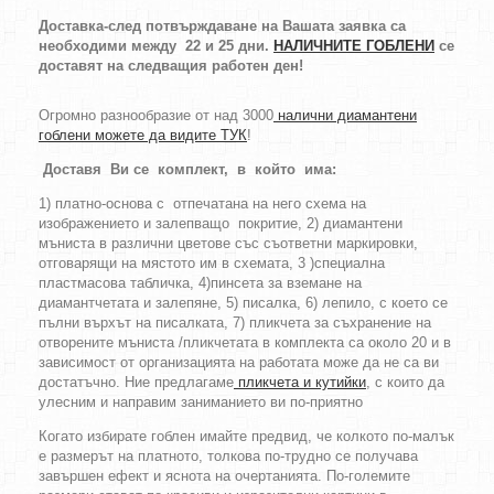
Доставка-след потвърждаване на Вашата заявка са
необходими между 22 и 25 дни.
НАЛИЧНИТЕ ГОБЛЕНИ
се
доставят на следващия работен ден!
Огромно разнообразие от над 3000
налични диамантени
гоблени можете да видите ТУК
!
Доставя Ви се комплект, в който има:
1) платно-основа с отпечатана на него схема на
изображението и залепващо покритие, 2) диамантени
мъниста в различни цветове със съответни маркировки,
отговарящи на мястото им в схемата, 3 )специална
пластмасова табличка, 4)пинсета за вземане на
диамантчетата и залепяне, 5) писалка, 6) лепило, с което се
пълни върхът на писалката, 7) пликчета за съхранение на
отворените мъниста /пликчетата в комплекта са около 20 и в
зависимост от организацията на работата може да не са ви
достатъчно. Ние предлагаме
пликчета и кутийки
, с които да
улесним и направим заниманието ви по-приятно
Когато избирате гоблен имайте предвид, че колкото по-малък
е размерът на платното, толкова по-трудно се получава
завършен ефект и яснота на очертанията. По-големите