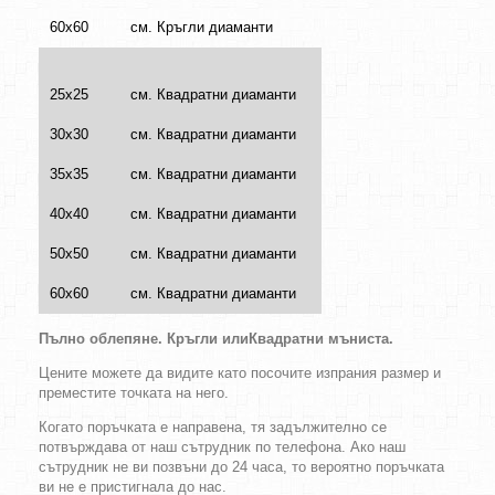
60х60
см. Кръгли диаманти
25х25
см. Квадратни диаманти
30х30
см. Квадратни диаманти
35х35
см. Квадратни диаманти
40х40
см. Квадратни диаманти
50х50
см. Квадратни диаманти
60х60
см. Квадратни диаманти
Пълно облепяне.
Кръгли
или
Квадратни
мъниста
.
Цените можете да видите като посочите изпрания размер и
преместите точката на него.
Когато поръчката е направена, тя задължително се
потвърждава от наш сътрудник по телефона. Ако наш
сътрудник не ви позвъни до 24 часа, то вероятно поръчката
ви не е пристигнала до нас.