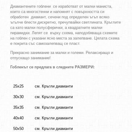
Диамантените гоблени се изработват от малки маниста,
които са многостенни и напомнят с повърхността си
обработен диамант, сечени под определен ъгъл всяко
ъгълче блести дискретно, пречупвайки светлината. Кръглите
са като малки полусферички, а квадратните малки
пирамидки. Лепят се върху схема, наподобяваща схемите
на гоблен с указани ясно места за залепване. Цялата схема
е покрита със самозалепващ се пласт.
Прекрасно занимание за малки и големи. Релаксиращо и
отпускащо занимание!
Гобленът се предлага в следните РАЗМЕРИ:
25х25
см. Кръгли диаманти
30х30
см. Кръгли диаманти
35х35
см. Кръгли диаманти
40х40
см. Кръгли диаманти
50х50
см. Кръгли диаманти