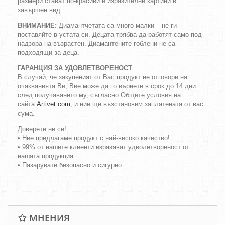
размери стават по-красиви и изразителни картини в
завършен вид.
ВНИМАНИЕ:
Диамантчетата са много малки – не ги
поставяйте в устата си. Децата трябва да работят само под
надзора на възрастен. Диамантените гоблени не са
подходящи за деца.
ГАРАНЦИЯ ЗА УДОВЛЕТВОРЕНОСТ
В случай, че закупеният от Вас продукт не отговори на
очакванията Ви, Вие може да го върнете в срок до 14 дни
след получаването му, съгласно Общите условия на
сайта
Artivet.com
, и ние ще възстановим заплатената от вас
сума.
Доверете ни се!
• Ние предлагаме продукт с най-високо качество!
• 99% от нашите клиенти изразяват удволетвореност от
нашата продукция.
• Пазарувате безопасно и сигурно
МНЕНИЯ