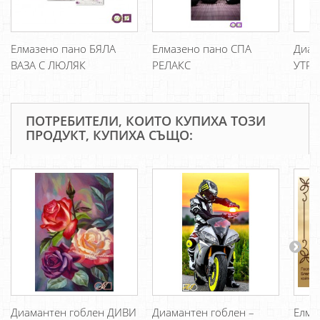
Елмазено пано БЯЛА
Елмазено пано СПА
Диам
ВАЗА С ЛЮЛЯК
РЕЛАКС
УТРИ
ПОТРЕБИТЕЛИ, КОИТО КУПИХА ТОЗИ
ПРОДУКТ, КУПИХА СЪЩО:
Диамантен гоблен ДИВИ
Диамантен гоблен –
Елма