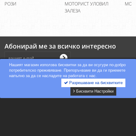
РОЗИ
МОТОРИСТ УЛОВИЛ
МОЛ
ЗАЛЕЗА
Абонирай ме за всичко интересно
Нашият магазин използва бисквитки за да ви осугури по-добро
потребителско преживяване. Препоръчваме ви да ги приемете
Категории
напълно за да се насладите на работата с нас.
Разрешаване на бисквитките
Бисквити Настройки
Информация
Блог
Онлайн решаване на спорове
Моят профил