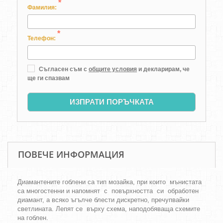
*
Фамилия:
*
Телефон:
Съгласен съм с
общите условия
и декларирам, че
ще ги спазвам
ИЗПРАТИ ПОРЪЧКАТА
ПОВЕЧЕ ИНФОРМАЦИЯ
Диамантените гоблени са тип мозайка, при които мънистата
са многостенни и напомнят с повърхността си обработен
диамант, а всяко ъгълче блести дискретно, пречупвайки
светлината. Лепят се върху схема, наподобяваща схемите
на гоблен.