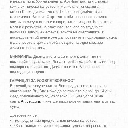
мъниста, по избор на клиента. АртИвет доставя с всеки
комплект високо качествени мъниста от епоксидна
смола.Всяко диамантче е с 12 сеччения(ръбчета) за
максимален блясък. С кръглите обикновено се запълва
частично рисунъкът, а с квадратните – изцяло. Колкото по-
малък е размерът на платното, толкова по-трудно се
получава завършен ефект и яснота на очертанията. В
последствие гоблена може да поставите в подходяща рамка
и да внесете в дома си отблясъците на една красива
диамантена картина.
ВНИМАНИЕ:
Диамантчетата са много малки – не ги
поставяйте в устата си. Децата трябва да работят само под
надзора на възрастен. Диамантените гоблени не са
подходящи за деца.
ГАРАНЦИЯ ЗА УДОВЛЕТВОРЕНОСТ
В случай, че закупеният от Вас продукт не отговори на
очакванията Ви, Вие може да го върнете в срок до 14 дни
след получаването му, съгласно Общите условия на
сайта
Artivet.com
, и ние ще възстановим заплатената от вас
сума.
Доверете ни се!
• Ние предлагаме продукт с най-високо качество!
• 99% от нашите клиенти изразяват удволетвореност от