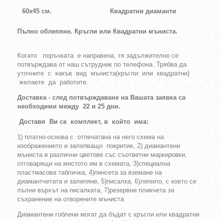
60х45 см.
Квадратни диаманти
Пълно облепяне.
Кръгли
или
Квадратни
мъниста
.
Когато поръчката е направена, тя задължително се
потвърждава от наш сътрудник по телефона. Трябва да
уточните с какъв вид мъниста(кръгли или квадратни)
желаете да работите.
Доставка - след потвърждаване на Вашата заявка са
необходими между 22 и 25 дни.
Доставя Ви се комплект, в който има:
1) платно-основа с отпечатана на него схема на
изображението и залепващо покритие, 2) диамантени
мъниста в различни цветове със съответни маркировки,
отговарящи на мястото им в схемата, 3)специална
пластмасова табличка, 4)пинсета за вземане на
диамантчетата и залепяне, 5)писалка, 6)лепило, с което се
пълни върхът на писалката, 7)резервни пликчета за
съхранение на отворените мъниста
Диамантени гоблени могат да бъдат с кръгли или квадратни