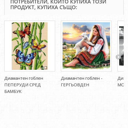
ПОТРЕБИТЕЛИ, КОИТО КУПИХА ТОЗИ
ПРОДУКТ, КУПИХА СЪЩО:
Диамантен гоблен
Диамантен гоблен -
Диам
ПЕПЕРУДИ СРЕД
ГЕРГЬОВДЕН
МОЯ
БАМБУК