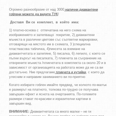
Огромно разнообразие от над 3000
налични диамантени
гоблени можете да видите ТУК
!
Доставя Ви се комплект, в който има:
1) платно-основа с отпечатана на него схема на
изображението и залепващо покритие, 2) диамантени
мъниста в различни цветове със съответни маркировки,
отговарящи на мястото им в схемата, 3 )специална
пластмасова табличка, 4)пинсета за вземане на
диамантчетата и залепяне, 5) писалка, 6) лепило, с което се
пълни върхът на писалката, 7) пликчета за съхранение на
отворените мъниста /пликчетата в комплекта са около 20 и в
зависимост от организацията на работата може да не са ви
достатъчно. Ние предлагаме
пликчета и кутийки
, с които да
улесним и направим заниманието ви по-приятно
Когато избирате гоблен имайте предвид, че колкото по-малък
е размерът на платното, толкова по-трудно се получава
завършен ефект и яснота на очертанията. По-големите
размери стават по-красиви и изразителни картини в
завършен вид.
ВНИМАНИЕ:
Диамантчетата са много малки – не ги