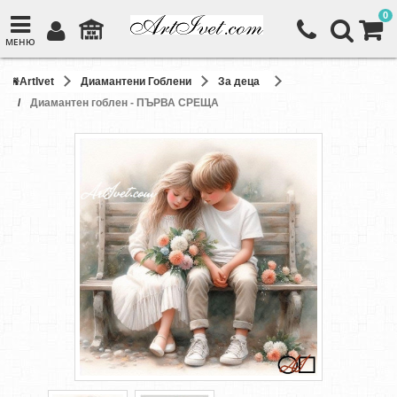
0
МЕНЮ
ArtIvet
Диамантени Гоблени
За деца
Диамантен гоблен - ПЪРВА СРЕЩА