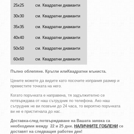
25х25
см. Квадратни диаманти
30х30
см. Квадратни диаманти
35х35
см. Квадратни диаманти
40х40
см. Квадратни диаманти
50х50
см. Квадратни диаманти
60х60
см. Квадратни диаманти
Пълно облепяне.
Кръгли
или
Квадратни
мъниста
.
Цените можете да видите като посочите изпрания размер и
преместите точката на него.
Когато поръчката е направена, тя задължително се
потвърждава от наш сътрудник по телефона. Ако наш
сътрудник не ви позвъни до 24 часа, то вероятно поръчката
ви не е пристигнала до нас.
Доставка-след потвърждаване на Вашата заявка са
необходими между 22 и 25 дни.
НАЛИЧНИТЕ ГОБЛЕНИ
се
доставят на следващия работен ден!