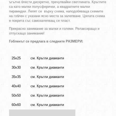
ъгълче блести дискретно, пречупвайки светлината. Кръглите
са като малки полусферички, а квадратните малки
пирамидки. Лепят се върху схема, наподобяваща схемите
на гоблен с указани ясно места за залепване. Цялата схема
е покрита със самозалепващ се пласт.
Прекрасно занимание за малки и големи. Релаксиращо и
отпускащо занимание!
Гобленът се предлага в следните РАЗМЕРИ:
25х25
см. Кръгли диаманти
30х30
см. Кръгли диаманти
35х35
см. Кръгли диаманти
40х40
см. Кръгли диаманти
50х50
см. Кръгли диаманти
60х60
см. Кръгли диаманти