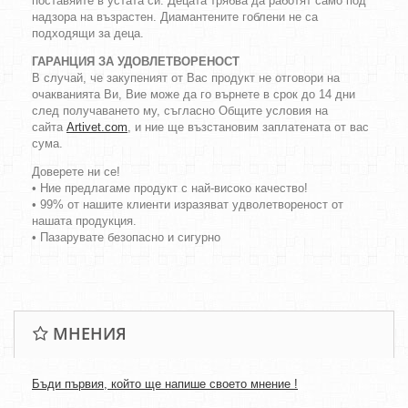
поставяйте в устата си. Децата трябва да работят само под
надзора на възрастен. Диамантените гоблени не са
подходящи за деца.
ГАРАНЦИЯ ЗА УДОВЛЕТВОРЕНОСТ
В случай, че закупеният от Вас продукт не отговори на
очакванията Ви, Вие може да го върнете в срок до 14 дни
след получаването му, съгласно Общите условия на
сайта
Artivet.com
, и ние ще възстановим заплатената от вас
сума.
Доверете ни се!
• Ние предлагаме продукт с най-високо качество!
• 99% от нашите клиенти изразяват удволетвореност от
нашата продукция.
• Пазарувате безопасно и сигурно
МНЕНИЯ
Бъди първия, който ще напише своето мнение !