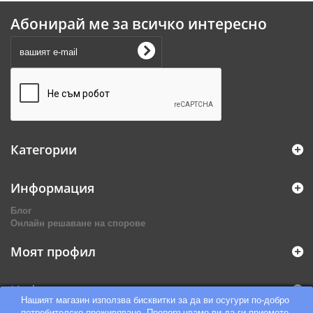
Абонирай ме за всичко интересно
Категории
Информация
Блог
Онлайн решаване на спорове
Моят профил
Информация за магазина
Нашият магазин използва бисквитки за да ви осугури по-добро
потребителско преживяване. Препоръчваме ви да ги приемете