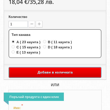
18,04 €/35,28 лв.
Количество
Тип канава
A ( 23 каунта )
B ( 11 каунта )
C ( 15 каунта )
D ( 18 каунта )
E ( 13 каунта )
Добави в количката
или
Поръчай продукта с един клик
*
Име: