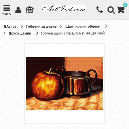
0
МЕНЮ
ArtIvet
Гоблени за шиене
Щампирани гоблени
Други щампи
Гоблен щампа ЯБЪЛКА И ЧАША ЧАЙ