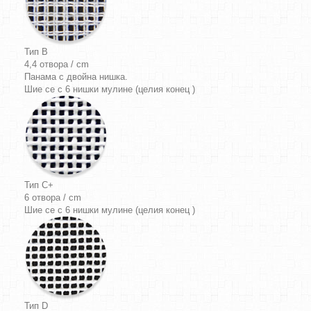
Тип B
4,4 отвора / cm
Панама
с двойна нишка.
Шие се с 6 нишки мулине (целия конец )
Тип C+
6 отвора / cm
Шие се с 6 нишки мулине (целия конец )
Тип D