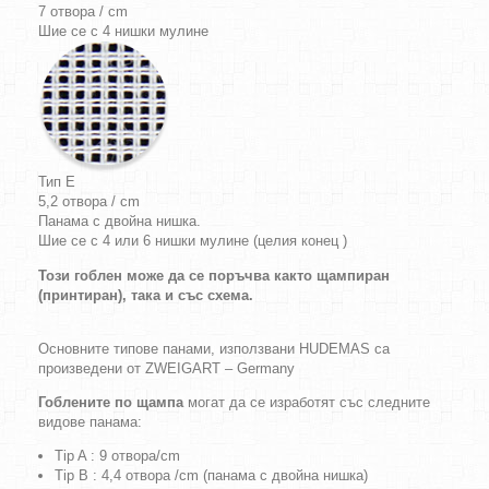
7 отвора / cm
Шие се с 4 нишки мулине
Тип E
5,2 отвора / cm
Панама с двойна нишка.
Шие се с 4 или 6 нишки мулине (целия конец )
Този гоблен може да се поръчва както щампиран
(принтиран), така и със схема.
Основните типове панами, използвани HUDEMAS са
произведени от ZWEIGART – Germany
Гоблените по щампа
могат да се изработят със следните
видове панама:
Tip A : 9 отвора/cm
Tip B : 4,4 отвора /cm (панама с двойна нишка)