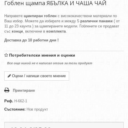
Гоблен щампа ЯБЪЛКА И ЧАША ЧАЙ
Направете
щампиран гоблен
с висококачествени материали по
Ваш избор. Можете да избирате и между 5
различни панами
( от
11 до 23 каунта ) за щампираните модели. Гоблените се продават
със
конци
, включени в
комплекта
.
Доставка до 10 работни дни !
Потребителски мнения и оценки
Все още никой не е написал отзив за този продукт
Оцени / напиши своето мнение
Принтиране
Реф.
H-662-1
Състояние:
Нов продукт