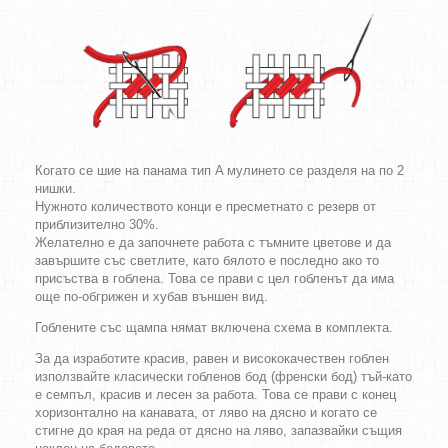
Когато се шие на панама тип A мулинето се разделя на по 2
нишки.
Нужното количеството конци е пресметнато с резерв от
приблизително 30%.
Желателно е да започнете работа с тъмните цветове и да
завършите със светлите, като бялото е последно ако то
присъства в гоблена. Това се прави с цел гобленът да има
още по-обгрижен и хубав външен вид.
Гоблените със щампа нямат включена схема в комплекта.
За да изработите красив, равен и висококачествен гоблен
използвайте класически гобленов бод (френски бод) тъй-като
е семпъл, красив и лесен за работа. Това се прави с конец
хоризонтално на канавата, от ляво на дясно и когато се
стигне до края на реда от дясно на ляво, запазвайки същия