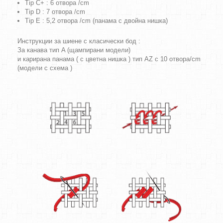
Tip C+ : 6 отвора /cm
Tip D : 7 отвора /cm
Tip E : 5,2 отвора /cm (панама с двойна нишка)
Инструкции за шиене с класически бод :
За канава тип A (щампирани модели)
и карирана панама ( с цветна нишка ) тип AZ с 10 отвора/cm
(модели с схема )