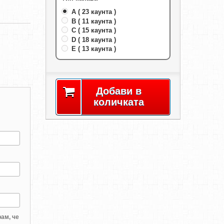
A ( 23 каунта )
B ( 11 каунта )
C ( 15 каунта )
D ( 18 каунта )
E ( 13 каунта )
Добави в
количката
ам, че