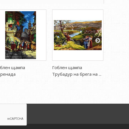
облен щампа
Гоблен щампа
Гоблен щ
еренада
Трубадур на брега на ...
Азовско 