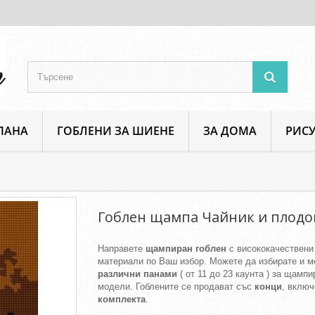
ПАНА
ГОБЛЕНИ ЗА ШИЕНЕ
ЗА ДОМА
РИСУ
Други щампи
Гоблен щампа Чайник и плодове
Гоблен щампа Чайник и плодо
Направете
щампиран гоблен
с висококачествени
материали по Ваш избор. Можете да избирате и м
различни панами
( от 11 до 23 каунта ) за щамп
модели. Гоблените се продават със
конци
, включ
комплекта
.