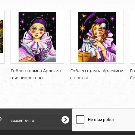
Гоблен щампа Арлекин
Гоблен щампа Арлекини
Г
във виолетово
в нощта
С
о