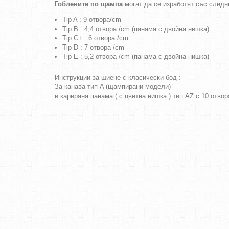
Гоблените по щампа
могат да се изработят със следн
Tip A : 9 отвора/cm
Tip B : 4,4 отвора /cm (панама с двойна нишка)
Tip C+ : 6 отвора /cm
Tip D : 7 отвора /cm
Tip E : 5,2 отвора /cm (панама с двойна нишка)
Инструкции за шиене с класически бод :
За канава тип A (щампирани модели)
и карирана панама ( с цветна нишка ) тип AZ с 10 отво