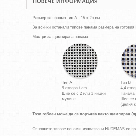
ПОВЕЧЕ ИНФОРМАЦИЯ
Размер за панама тип А - 15 х 2о см.
За всички останали типове панама размера на готовия г
Мостри за щампирана панама:
Тип A
Тип B
9 отвора / cm
4,4 отво
Шие се с 2 или 3 нишки
Панама
мулине
Шие се 
(целия к
Този гоблен може да се поръчва както щампиран (пр
Основните типове панами, използвани HUDEMAS са п