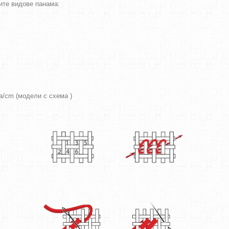
ите видове панама:
ра/cm (модели с схема )