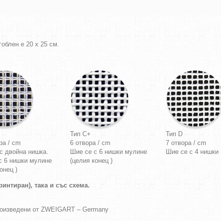
облен е 20 х 25 см.
Тип C+
Тип D
ра / cm
6 отвора / cm
7 отвора / cm
с двойна нишка.
Шие се с 6 нишки мулине
Шие се с 4 нишки
с 6 нишки мулине
(целия конец )
онец )
интиран), така и със схема.
роизведени от ZWEIGART – Germany