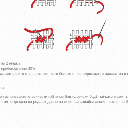
 по 2 нишки.
т приблизително 30%.
да завършите със светлите, като бялото е последно ако то присъства в г
та.
ен използвайте класически гобленов бод (френски бод) тъй-като е семпъл
е стигне до края на реда от дясно на ляво, запазвайки същия наклон на 