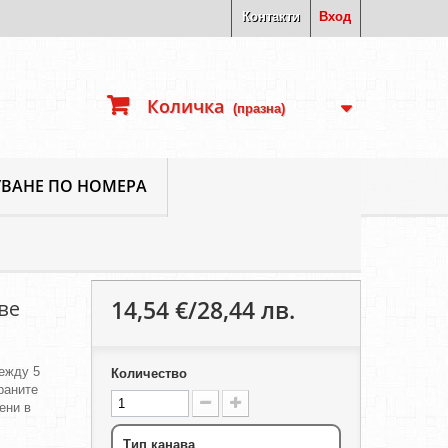
Контакти
Вход
Количка
(празна)
ВАНЕ ПО НОМЕРА
14,54 €/28,44 лв.
ве
ежду 5
Количество
ираните
ени в
Тип канава