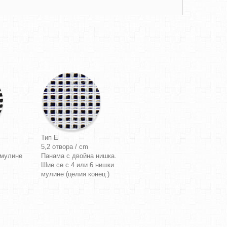
Тип E
5,2 отвора / cm
 мулине
Панама с двойна нишка.
Шие се с 4 или 6 нишки
мулине (целия конец )