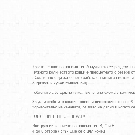
Когато се шие на панама тип A мулинето се разделя на
Нужното количеството конци е пресметнато с резерв о
Желателно е да започнете работа с тъмните цветове и 
обгрижен и хубав външен вид.
Гоблените със щампа нямат включена схема в комплек
За да изработите красив, равен и висококачествен гобл
хоризонтално на канавата, от ляво на дясно и когато с
ГОБЛЕНИТЕ НЕ СЕ ПЕРАТ!!!
Инструкции за шиене на панама тип B, C и E
4 до 6 отвора / cm - шие се с цял конец