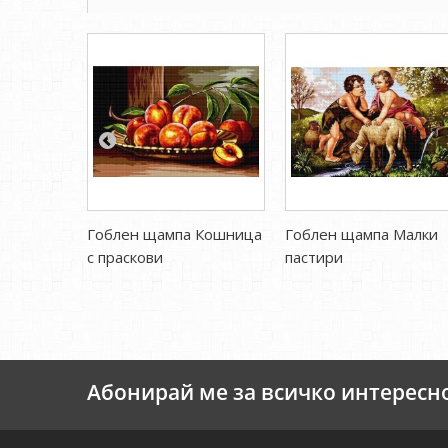
Гоблен щампа Кошница
Гоблен щампа Малки
с праскови
пастири
Абонирай ме за всичко интересн