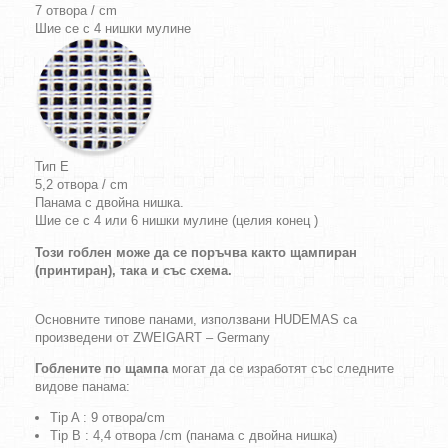
7 отвора / cm
Шие се с 4 нишки мулине
Тип E
5,2 отвора / cm
Панама с двойна нишка.
Шие се с 4 или 6 нишки мулине (целия конец )
Този гоблен може да се поръчва както щампиран
(принтиран), така и със схема.
Основните типове панами, използвани HUDEMAS са
произведени от ZWEIGART – Germany
Гоблените по щампа
могат да се изработят със следните
видове панама:
Tip A : 9 отвора/cm
Tip B : 4,4 отвора /cm (панама с двойна нишка)