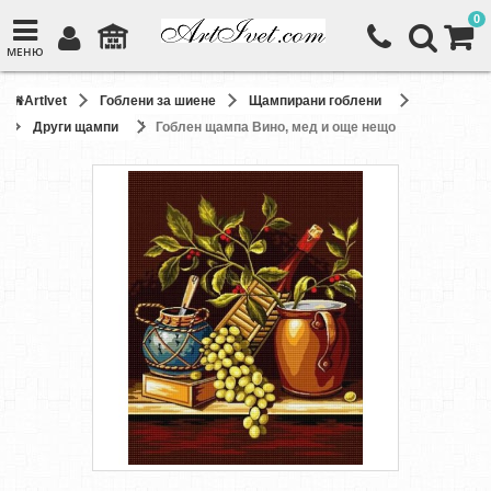
0
МЕНЮ
ArtIvet
Гоблени за шиене
Щампирани гоблени
Други щампи
Гоблен щампа Вино, мед и още нещо