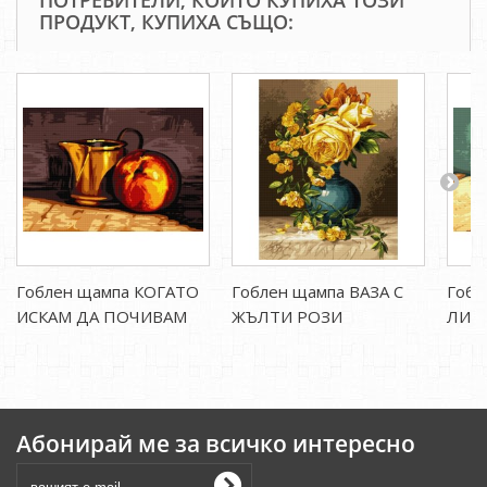
ПОТРЕБИТЕЛИ, КОИТО КУПИХА ТОЗИ
ПРОДУКТ, КУПИХА СЪЩО:
Гоблен щампа КОГАТО
Гоблен щампа ВАЗА С
Гобл
ИСКАМ ДА ПОЧИВАМ
ЖЪЛТИ РОЗИ
ЛИМ
Абонирай ме за всичко интересно