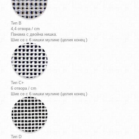
Тип B
4,4 отвора / cm
Панама
с двойна нишка.
Шие се с 6 нишки мулине (целия конец )
Тип C+
6 отвора / cm
Шие се с 6 нишки мулине (целия конец )
Тип D