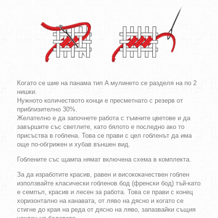
Когато се шие на панама тип A мулинето се разделя на по 2
нишки.
Нужното количеството конци е пресметнато с резерв от
приблизително 30%.
Желателно е да започнете работа с тъмните цветове и да
завършите със светлите, като бялото е последно ако то
присъства в гоблена. Това се прави с цел гобленът да има
още по-обгрижен и хубав външен вид.
Гоблените със щампа нямат включена схема в комплекта.
За да изработите красив, равен и висококачествен гоблен
използвайте класически гобленов бод (френски бод) тъй-като
е семпъл, красив и лесен за работа. Това се прави с конец
хоризонтално на канавата, от ляво на дясно и когато се
стигне до края на реда от дясно на ляво, запазвайки същия