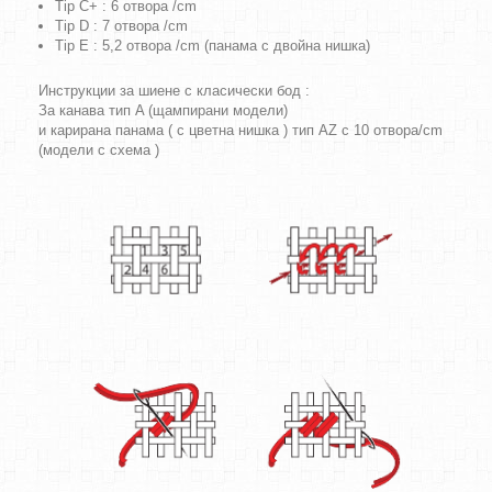
Tip C+ : 6 отвора /cm
Tip D : 7 отвора /cm
Tip E : 5,2 отвора /cm (панама с двойна нишка)
Инструкции за шиене с класически бод :
За канава тип A (щампирани модели)
и карирана панама ( с цветна нишка ) тип AZ с 10 отвора/cm
(модели с схема )