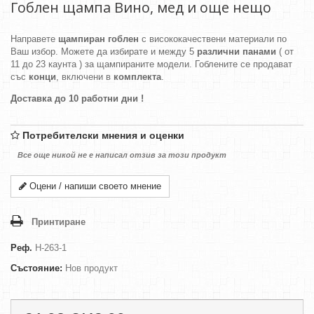
Гоблен щампа Вино, мед и още нещо
Направете
щампиран гоблен
с висококачествени материали по
Ваш избор. Можете да избирате и между 5
различни панами
( от
11 до 23 каунта ) за щампираните модели. Гоблените се продават
със
конци
, включени в
комплекта
.
Доставка до 10 работни дни !
Потребителски мнения и оценки
Все още никой не е написал отзив за този продукт
Оцени / напиши своето мнение
Принтиране
Реф.
H-263-1
Състояние:
Нов продукт