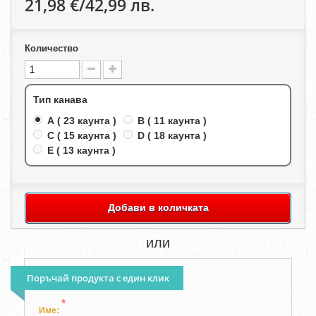
21,98 €/42,99 лв.
Количество
Тип канава
A ( 23 каунта )
B ( 11 каунта )
C ( 15 каунта )
D ( 18 каунта )
E ( 13 каунта )
Добави в количката
или
Поръчай продукта с един клик
*
Име: