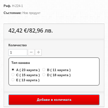
Реф.
H-224-1
Състояние:
Нов продукт
42,42 €/82,96 лв.
Количество
Тип канава
A ( 23 каунта )
B ( 11 каунта )
C ( 15 каунта )
D ( 18 каунта )
E ( 13 каунта )
Добави в количката