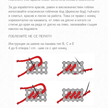
За да изработите красив, равен и висококачествен гоблен
използвайте класически гобленов бод (френски бод) тъй-като
е семпъл, красив и лесен за работа. Това се прави с конец
хоризонтално на канавата, от ляво на дясно и когато се
стигне до края на реда от дясно на ляво, запазвайки същия
наклон на бодовете.
ГОБЛЕНИТЕ НЕ СЕ ПЕРАТ!!!
Инструкции за шиене на панама тип B, C и E
4 до 6 отвора / cm - шие се с цял конец