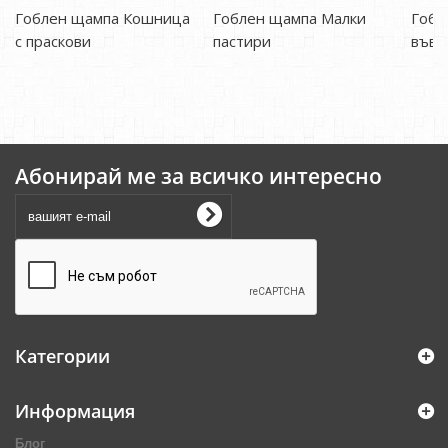
Гоблен щампа Кошница
Гоблен щампа Малки
Гобл
с праскови
пастири
във 
Абонирай ме за всичко интересно
Категории
Информация
Блог