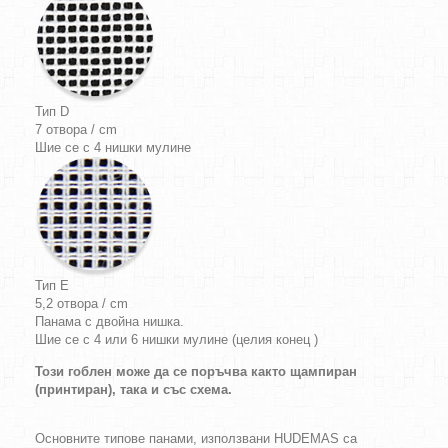
Тип D
7 отвора / cm
Шие се с 4 нишки мулине
Тип E
5,2 отвора / cm
Панама с двойна нишка.
Шие се с 4 или 6 нишки мулине (целия конец )
Този гоблен може да се поръчва както щампиран
(принтиран), така и със схема.
Основните типове панами, използвани HUDEMAS са