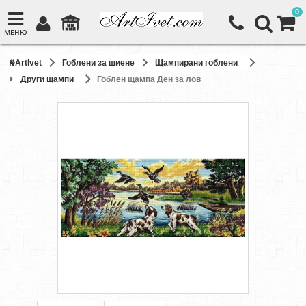
0
МЕНЮ
ArtIvet
Гоблени за шиене
Щампирани гоблени
Други щампи
Гоблен щампа Ден за лов