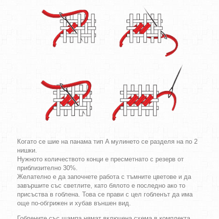
Когато се шие на панама тип A мулинето се разделя на по 2
нишки.
Нужното количеството конци е пресметнато с резерв от
приблизително 30%.
Желателно е да започнете работа с тъмните цветове и да
завършите със светлите, като бялото е последно ако то
присъства в гоблена. Това се прави с цел гобленът да има
още по-обгрижен и хубав външен вид.
Гоблените със щампа нямат включена схема в комплекта.