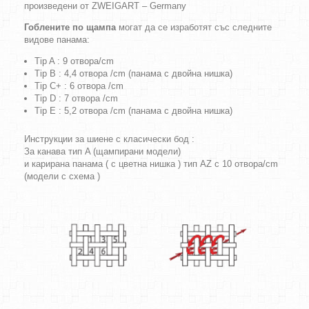
произведени от ZWEIGART – Germany
Гоблените по щампа
могат да се изработят със следните
видове панама:
Tip A : 9 отвора/cm
Tip B : 4,4 отвора /cm (панама с двойна нишка)
Tip C+ : 6 отвора /cm
Tip D : 7 отвора /cm
Tip E : 5,2 отвора /cm (панама с двойна нишка)
Инструкции за шиене с класически бод :
За канава тип A (щампирани модели)
и карирана панама ( с цветна нишка ) тип AZ с 10 отвора/cm
(модели с схема )