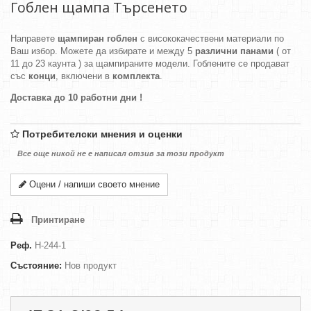
Гоблен щампа Търсенето
Направете
щампиран гоблен
с висококачествени материали по
Ваш избор. Можете да избирате и между 5
различни панами
( от
11 до 23 каунта ) за щампираните модели. Гоблените се продават
със
конци
, включени в
комплекта
.
Доставка до 10 работни дни !
Потребителски мнения и оценки
Все още никой не е написал отзив за този продукт
Оцени / напиши своето мнение
Принтиране
Реф.
H-244-1
Състояние:
Нов продукт