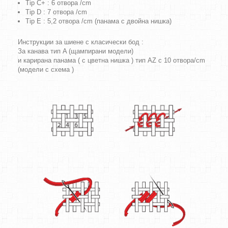
Tip C+ : 6 отвора /cm
Tip D : 7 отвора /cm
Tip E : 5,2 отвора /cm (панама с двойна нишка)
Инструкции за шиене с класически бод :
За канава тип A (щампирани модели)
и карирана панама ( с цветна нишка ) тип AZ с 10 отвора/cm
(модели с схема )