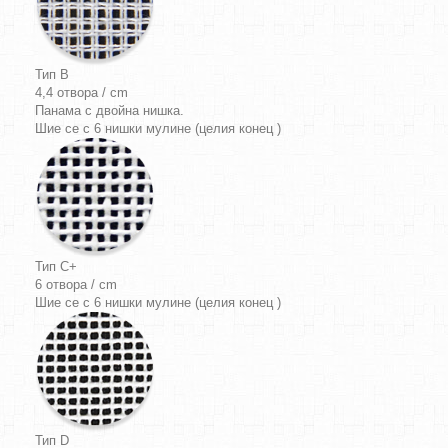
Тип B
4,4 отвора / cm
Панама
с двойна нишка.
Шие се с 6 нишки мулине (целия конец )
Тип C+
6 отвора / cm
Шие се с 6 нишки мулине (целия конец )
Тип D