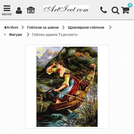
0
МЕНЮ
ArtIvet
Гоблени за шиене
Щампирани гоблени
Фигури
Гоблен щампа Търсенето