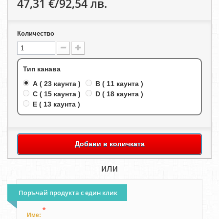
47,31 €/92,54 лв.
Количество
Тип канава
A ( 23 каунта )
B ( 11 каунта )
C ( 15 каунта )
D ( 18 каунта )
E ( 13 каунта )
Добави в количката
или
Поръчай продукта с един клик
*
Име: