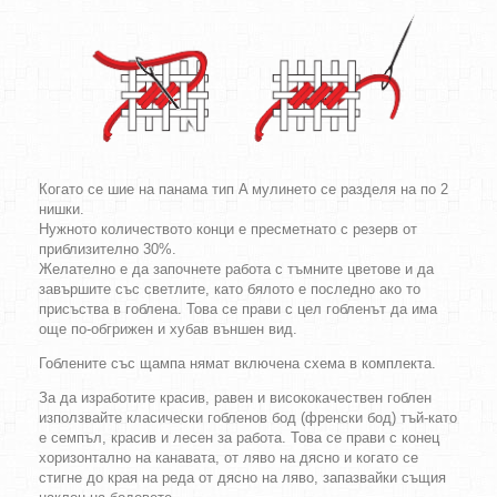
Когато се шие на панама тип A мулинето се разделя на по 2
нишки.
Нужното количеството конци е пресметнато с резерв от
приблизително 30%.
Желателно е да започнете работа с тъмните цветове и да
завършите със светлите, като бялото е последно ако то
присъства в гоблена. Това се прави с цел гобленът да има
още по-обгрижен и хубав външен вид.
Гоблените със щампа нямат включена схема в комплекта.
За да изработите красив, равен и висококачествен гоблен
използвайте класически гобленов бод (френски бод) тъй-като
е семпъл, красив и лесен за работа. Това се прави с конец
хоризонтално на канавата, от ляво на дясно и когато се
стигне до края на реда от дясно на ляво, запазвайки същия