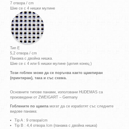
7 отвора / cm
Шие се с 4 нишки мулине
Тип E
5,2 отвора / cm
Панама с двойна нишка.
Шие се с 4 или 6 нишки мулине (целия конец )
Този гоблен може да се поръчва както щампиран
(принтиран), така и със схема.
Основните типове панами, използвани HUDEMAS са
произведени от ZWEIGART – Germany
Гоблените по щампа
могат да се изработят със следните
видове панама:
Tip A : 9 отвора/cm
Tip B : 4,4 отвора /cm (панама с двойна нишка)