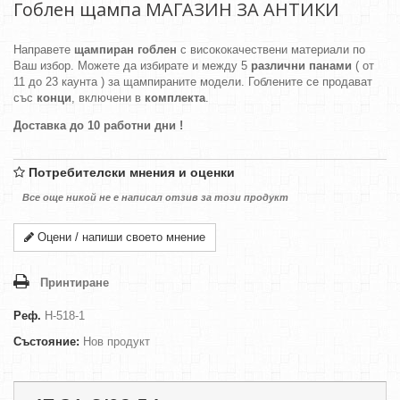
Гоблен щампа МАГАЗИН ЗА АНТИКИ
Направете
щампиран гоблен
с висококачествени материали по
Ваш избор. Можете да избирате и между 5
различни панами
( от
11 до 23 каунта ) за щампираните модели. Гоблените се продават
със
конци
, включени в
комплекта
.
Доставка до 10 работни дни !
Потребителски мнения и оценки
Все още никой не е написал отзив за този продукт
Оцени / напиши своето мнение
Принтиране
Реф.
H-518-1
Състояние:
Нов продукт