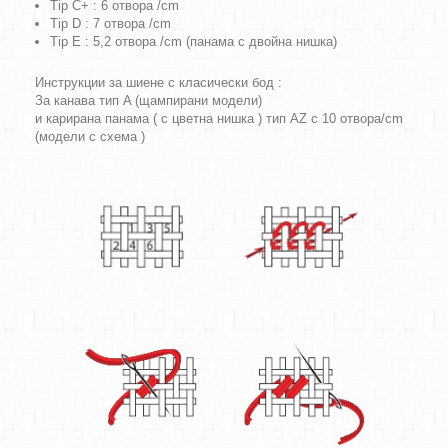
Tip C+ : 6 отвора /cm
Tip D : 7 отвора /cm
Tip E : 5,2 отвора /cm (панама с двойна нишка)
Инструкции за шиене с класически бод :
За канава тип A (щампирани модели)
и карирана панама ( с цветна нишка ) тип AZ с 10 отвора/cm
(модели с схема )