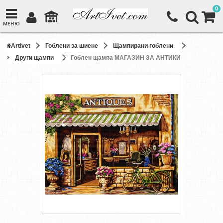
0
МЕНЮ
ArtIvet
Гоблени за шиене
Щампирани гоблени
Други щампи
Гоблен щампа МАГАЗИН ЗА АНТИКИ