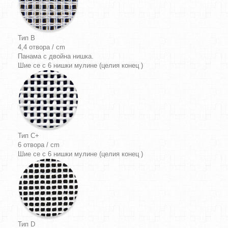
Тип B
4,4 отвора / cm
Панама
с двойна нишка.
Шие се с 6 нишки мулине (целия конец )
Тип C+
6 отвора / cm
Шие се с 6 нишки мулине (целия конец )
Тип D