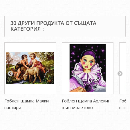
30 ДРУГИ ПРОДУКТА ОТ СЪЩАТА
КАТЕГОРИЯ :
Гоблен щампа Малки
Гоблен щампа Арлекин
Гобл
пастири
във виолетово
в но