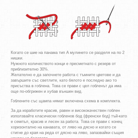
Когато се шие на панама тип A мулинето се разделя на по 2
нишки.
Нужното количеството конци е пресметнато с резерв от
приблизително 30%.
Желателно е да започнете работа с тъмните цветове и да
завършите със светлите, като бялото е последно ако то
присъства в гоблена. Това се прави с цел гобленът да има
още по-обгрижен и хубав външен вид.
Гоблените със щампа нямат включена схема в комплекта.
За да изработите красив, равен и висококачествен гоблен
използвайте класически гобленов бод (френски бод) тъй-като
е семпъл, красив и лесен за работа. Това се прави с конец
хоризонтално на канавата, от ляво на дясно и когато се
стигне до края на реда от дясно на ляво, запазвайки същия