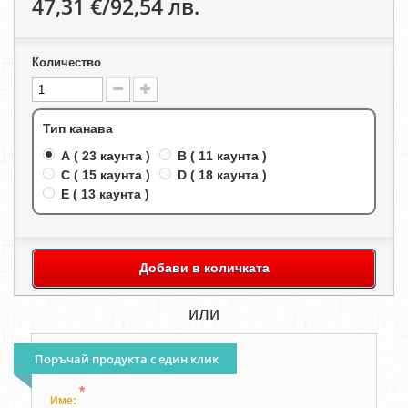
47,31 €/92,54 лв.
Количество
Тип канава
A ( 23 каунта )
B ( 11 каунта )
C ( 15 каунта )
D ( 18 каунта )
E ( 13 каунта )
Добави в количката
или
Поръчай продукта с един клик
*
Име: