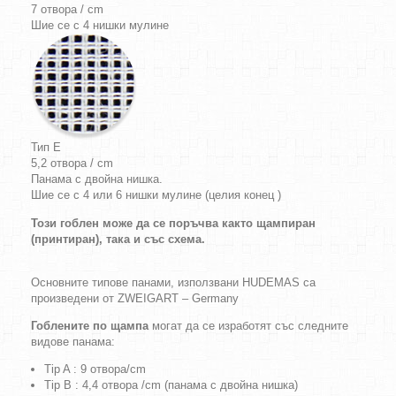
7 отвора / cm
Шие се с 4 нишки мулине
Тип E
5,2 отвора / cm
Панама с двойна нишка.
Шие се с 4 или 6 нишки мулине (целия конец )
Този гоблен може да се поръчва както щампиран
(принтиран), така и със схема.
Основните типове панами, използвани HUDEMAS са
произведени от ZWEIGART – Germany
Гоблените по щампа
могат да се изработят със следните
видове панама:
Tip A : 9 отвора/cm
Tip B : 4,4 отвора /cm (панама с двойна нишка)