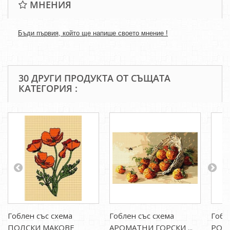
МНЕНИЯ
Бъди първия, който ще напише своето мнение !
30 ДРУГИ ПРОДУКТА ОТ СЪЩАТА
КАТЕГОРИЯ :
Гоблен със схема
Гоблен със схема
Гобл
ПОЛСКИ МАКОВЕ
АРОМАТНИ ГОРСКИ ...
РОЗ