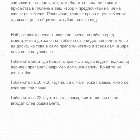
завършите със светлите, като бялото е последно ако то
присъства в гоблена е ваш избор и предпочитан начин на
шиене на гоблени. Принципно, това се прави с цел гобленът
да има още по-обгрижен и хубав външен вид.
Най-разпространеният начин на шиене на гоблен сред
майстрките е да започнат гоблена от най-долния ред от ляво
на дясно, но това е само препоръчително и всеки сам избира
начина си на ушиване.
Гоблените могат да бъдат изпрани с хладка вода и подходящ
перилен препарат /например домашен сапун/. Конците не
пускат боя.
Гоблените на 16 и 18 каутна, са с магическа панама, която се
избелва при пране.
Гоблените на 22 каунта са с панама, чиито линнии не се
виждат след обшиването.