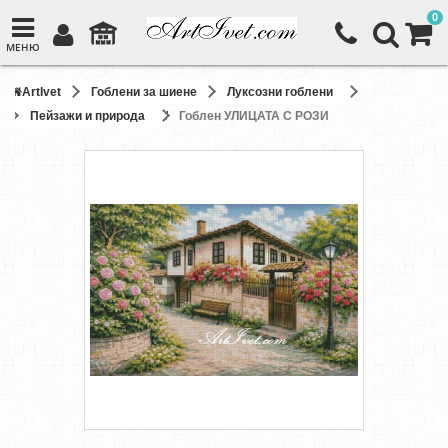
0
МЕНЮ
ArtIvet
Гоблени за шиене
Луксозни гоблени
Пейзажи и природа
Гоблен УЛИЦАТА С РОЗИ