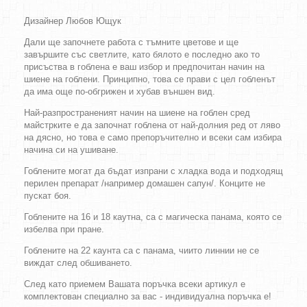
Дизайнер Любов Ющук
Дали ще започнете работа с тъмните цветове и ще
завършите със светлите, като бялото е последно ако то
присъства в гоблена е ваш избор и предпочитан начин на
шиене на гоблени. Принципно, това се прави с цел гобленът
да има още по-обгрижен и хубав външен вид.
Най-разпространеният начин на шиене на гоблен сред
майстрките е да започнат гоблена от най-долния ред от ляво
на дясно, но това е само препоръчително и всеки сам избира
начина си на ушиване.
Гоблените могат да бъдат изпрани с хладка вода и подходящ
перилен препарат /например домашен сапун/. Конците не
пускат боя.
Гоблените на 16 и 18 каутна, са с магическа панама, която се
избелва при пране.
Гоблените на 22 каунта са с панама, чиито линнии не се
виждат след обшиването.
След като приемем Вашата поръчка всеки артикул е
комплектован специално за вас - индивидуална поръчка е!