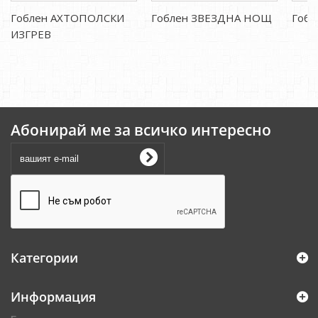
Гоблен АХТОПОЛСКИ
Гоблен ЗВЕЗДНА НОЩ
Гоб
ИЗГРЕВ
Абонирай ме за всичко интересно
Категории
Информация