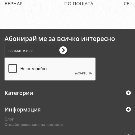
БЕРНАР
ПО ПОЩАТА
СЕ К
Абонирай ме за всичко интересно
Категории
Информация
Блог
Онлайн решаване на спорове