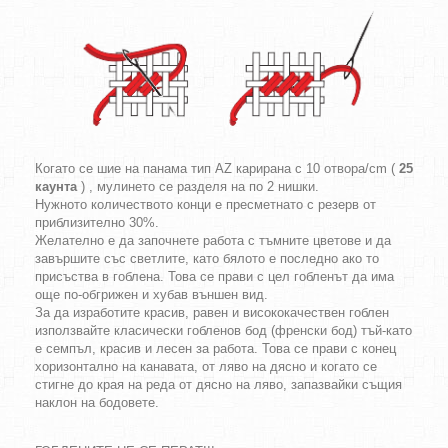
Когато се шие на панама тип AZ карирана с 10 отвора/cm (
25
каунта
) , мулинето се разделя на по 2 нишки.
Нужното количеството конци е пресметнато с резерв от
приблизително 30%.
Желателно е да започнете работа с тъмните цветове и да
завършите със светлите, като бялото е последно ако то
присъства в гоблена. Това се прави с цел гобленът да има
още по-обгрижен и хубав външен вид.
За да изработите красив, равен и висококачествен гоблен
използвайте класически гобленов бод (френски бод) тъй-като
е семпъл, красив и лесен за работа. Това се прави с конец
хоризонтално на канавата, от ляво на дясно и когато се
стигне до края на реда от дясно на ляво, запазвайки същия
наклон на бодовете.