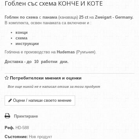
Гоблен със схема КОНЧЕ И КОТЕ
Гоблен по схема
с
панама
(канаваца)
25 ct
на
Zweigart - Germany.
В комплекта, освен панамата са включени и :
конци
схема
инструкции
Гоблена е производство на
Hudemas
(Румъния).
Доставка - до 10 работни дни.
Потребителски мнения и оценки
Все още никой не е написал отзив за този продукт
Оцени / напиши своето мнение
Принтиране
Реф.
HD-588
Състояние:
Нов продукт