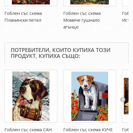
Гоблен със схема
Гоблен със схема
Гобл
Планински петел
Момиче гушнало
Исти
агънце
ПОТРЕБИТЕЛИ, КОИТО КУПИХА ТОЗИ
ПРОДУКТ, КУПИХА СЪЩО:
Гоблен със схема САН
Гоблен със схема КУЧЕ
Гобл