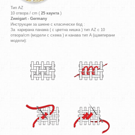
Тип AZ
10 отвора / cm (
25 каунта
)
Zweigart - Germany
Инструкции за шиене с класически бод :
За карирана панама ( с цветна нишка ) тип AZ с 10
отвора/cm (модели с схема ) и канава тип A (щампирани
модели):