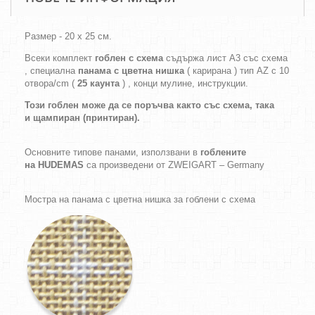
Размер - 20 х 25 см.
Всеки комплект
гоблен с схема
съдържа лист А3 със схема
, специална
панама с цветна нишка
( карирана ) тип AZ с 10
отвора/cm (
25 каунта
) , конци мулине, инструкции.
Този гоблен може да се поръчва както
със схема,
така
и
щампиран (принтиран).
Основните типове панами, използвани в
гоблените
на HUDEMAS
са произведени от ZWEIGART – Germany
Мостра на панама с цветна нишка за гоблени с схема