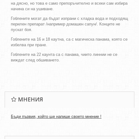
на дясно, но това е само препоръчително и всеки сам избира
начина си на ушиване.
Гоблените могат да бъдат изпрани с хладка вода и подходящ
перилен препарат /например домашен сапун/. Конците не
пускат боя.
Гоблените на 16 и 18 каутна, са с магическа панама, която се
избелва при пране.
Гоблените на 22 каунта са с панама, чиито линнии не се
виждат след обшиването.
МНЕНИЯ
Бъди първия, който ще напише своето мнение !