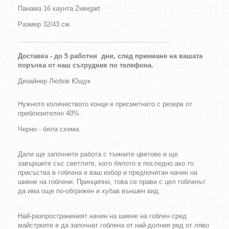
Панама 16 каунта Zweigart
Размер 32/43
см.
..........................................................................
Доставка - до 5 работни дни, след приемане на вашата
поръчка от наш сътрудник по телефона.
Дизайнер
Любов Ющук
Нужното количеството конци е пресметнато с резерв от
приблизително 40%.
Черно - бяла схема.
Дали ще започнете работа с тъмните цветове и ще
завършите със светлите, като бялото е последно ако то
присъства в гоблена е ваш избор и предпочитан начин на
шиене на гоблени. Принципно, това се прави с цел гобленът
да има още по-обгрижен и хубав външен вид.
Най-разпространеният начин на шиене на гоблен сред
майстрките е да започнат гоблена от най-долния ред от ляво