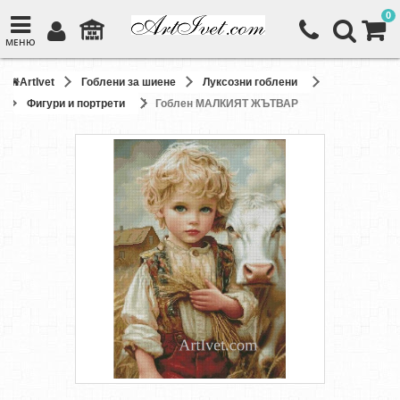
0
МЕНЮ
ArtIvet
Гоблени за шиене
Луксозни гоблени
Фигури и портрети
Гоблен МАЛКИЯТ ЖЪТВАР