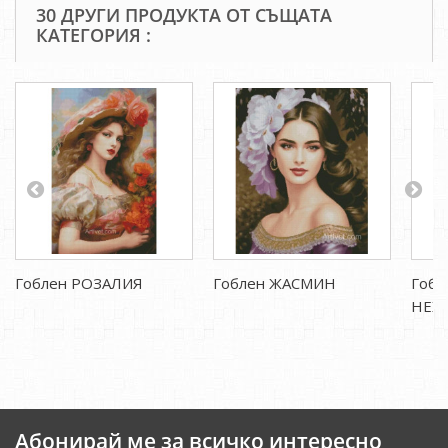
30 ДРУГИ ПРОДУКТА ОТ СЪЩАТА
КАТЕГОРИЯ :
Гоблен РОЗАЛИЯ
Гоблен ЖАСМИН
Гобл
НЕЖ
Абонирай ме за всичко интересно