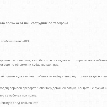
шата поръчка от наш сътрудник по телефона.
т приблизително 40%.
ршите със светлите, като бялото е последно ако то присъства в гоблен
има още по-обгрижен и хубав външен вид.
айстрките е да започнат гоблена от най-долния ред от ляво на дясно, н
дходящ перилен препарат /например домашен сапун/. Конците не пускат 
оято се избелва при пране.
се виждат след обшиването.