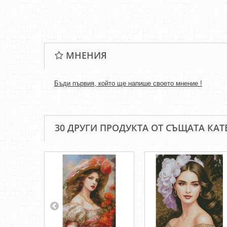
МНЕНИЯ
Бъди първия, който ще напише своето мнение !
30 ДРУГИ ПРОДУКТА ОТ СЪЩАТА КАТ