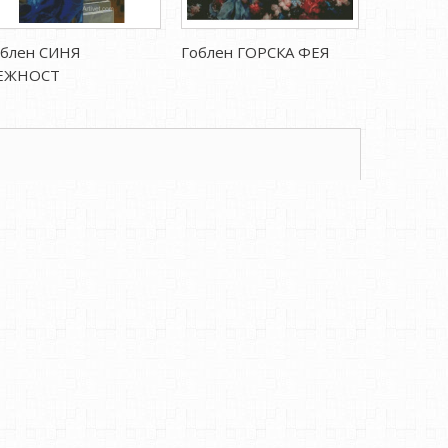
облен СИНЯ
Гоблен ГОРСКА ФЕЯ
Гоблен 
ЕЖНОСТ
НЕЖНОС