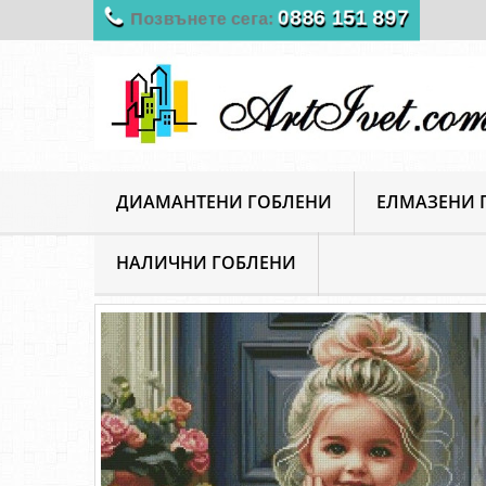
0886 151 897
Позвънете сега:
ДИАМАНТЕНИ ГОБЛЕНИ
ЕЛМАЗЕНИ 
НАЛИЧНИ ГОБЛЕНИ
ArtIvet
Гоблени за шиене
Луксозни гоблени