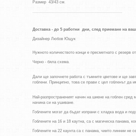
Размер 43/43 см.
..........................................................................
Доставка - до 5 работни дни, след приемане на ва
Дизайнер
Любов Ющук
Нужното количеството конци е пресметнато с резерв о
Черно - бяла схема.
Дали ще започнете работа с тъмните цветове и ще завъ
гоблени. Принципно, това се прави с цел гобленът да 
Най-разпространеният начин на шиене на гоблен сред м
начина си на ушиване.
Гоблените могат да бъдат изпрани с хладка вода и по
Гоблените на 16 и 18 каутна, са с магическа панама, к
Гоблените на 22 каунта са с панама, чиито линнии не 