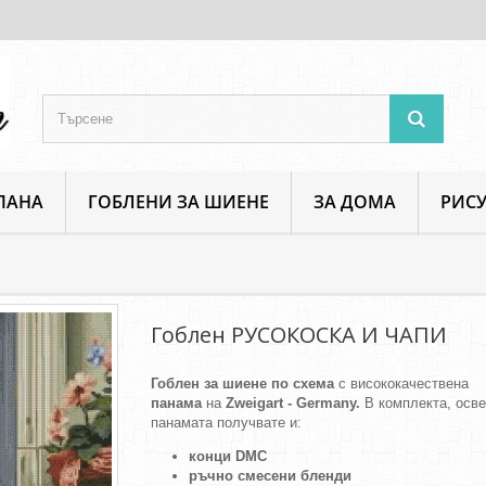
ПАНА
ГОБЛЕНИ ЗА ШИЕНЕ
ЗА ДОМА
РИСУ
Фигури и портрети
Гоблен РУСОКОСКА И ЧАПИ
Гоблен РУСОКОСКА И ЧАПИ
Гоблен за шиене по схема
с висококачествена
панама
на
Zweigart - Germany.
В комплекта, осв
панамата получвате и:
конци DMC
ръчно смесени бленди