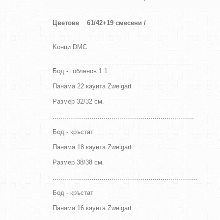
Цветове
61/42+19 смесени /
Kонци DMC
.......................................................................
Бод - гобленов 1:1
Панама 22 каунта Zweigart
Размер 32/32
см
.
........................................................................
Бод - кръстат
Панама 18 каунта Zweigart
Размер 38/38 см.
..........................................................................
Бод - кръстат
Панама 16 каунта Zweigart