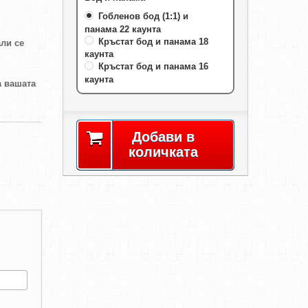
Гобленов бод (1:1) и
панама 22 каунта
Кръстат бод и панама 18
али се
каунта
Кръстат бод и панама 16
каунта
а вашата
Добави в
количката