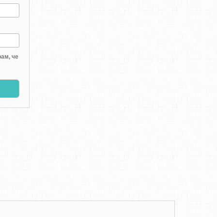
ам, че