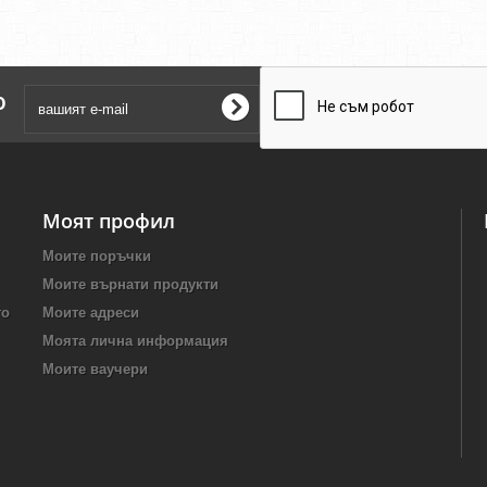
о
Моят профил
Моите поръчки
Моите върнати продукти
то
Моите адреси
Моята лична информация
Моите ваучери