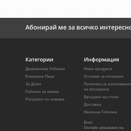
Абонирай ме за всичко интересн
Категории
Информация
Диамантени Гоблени
Нови продукти
Елмазени Пана
Условия за ползване
За Дома
Политика за използване
на бисквитки
Гоблени за шиене
Връщане на стоки
Рисуване по номера
Доставка
Налични Гоблени
Блог
Онлайн решаване на