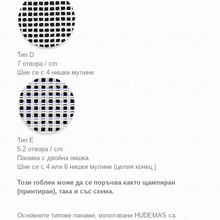
Тип D
7 отвора / cm
Шие се с 4 нишки мулине
Тип E
5,2 отвора / cm
Панама с двойна нишка.
Шие се с 4 или 6 нишки мулине (целия конец )
Този гоблен може да се поръчва както щампиран
(принтиран), така и със схема.
Основните типове панами, използвани HUDEMAS са