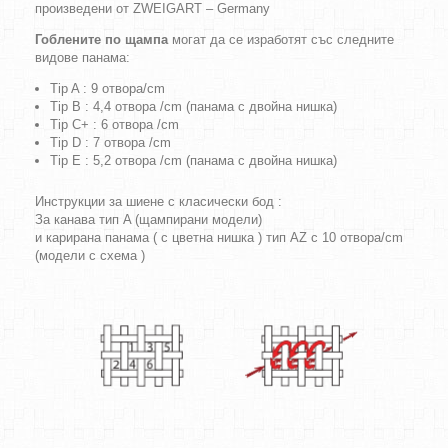
произведени от ZWEIGART – Germany
Гоблените по щампа
могат да се изработят със следните
видове панама:
Tip A : 9 отвора/cm
Tip B : 4,4 отвора /cm (панама с двойна нишка)
Tip C+ : 6 отвора /cm
Tip D : 7 отвора /cm
Tip E : 5,2 отвора /cm (панама с двойна нишка)
Инструкции за шиене с класически бод :
За канава тип A (щампирани модели)
и карирана панама ( с цветна нишка ) тип AZ с 10 отвора/cm
(модели с схема )