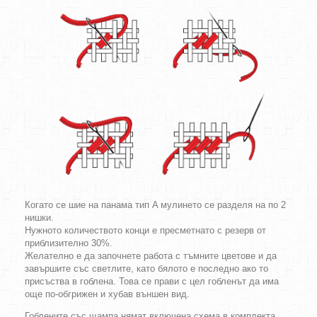
Когато се шие на панама тип A мулинето се разделя на по 2
нишки.
Нужното количеството конци е пресметнато с резерв от
приблизително 30%.
Желателно е да започнете работа с тъмните цветове и да
завършите със светлите, като бялото е последно ако то
присъства в гоблена. Това се прави с цел гобленът да има
още по-обгрижен и хубав външен вид.
Гоблените със щампа нямат включена схема в комплекта.