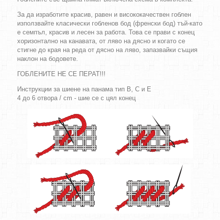
За да изработите красив, равен и висококачествен гоблен
използвайте класически гобленов бод (френски бод) тъй-като
е семпъл, красив и лесен за работа. Това се прави с конец
хоризонтално на канавата, от ляво на дясно и когато се
стигне до края на реда от дясно на ляво, запазвайки същия
наклон на бодовете.
ГОБЛЕНИТЕ НЕ СЕ ПЕРАТ!!!
Инструкции за шиене на панама тип B, C и E
4 до 6 отвора / cm - шие се с цял конец