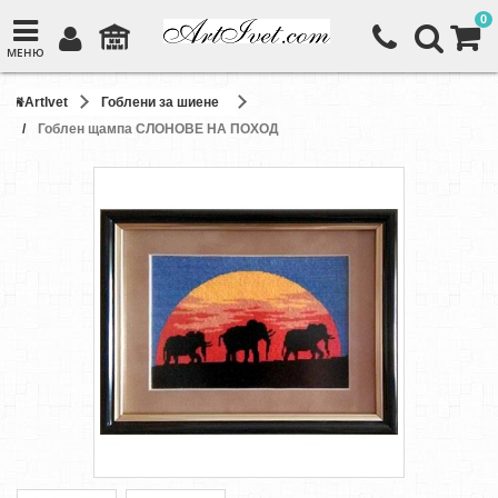
0
МЕНЮ
ArtIvet
Гоблени за шиене
Гоблен щампа СЛОНОВЕ НА ПОХОД