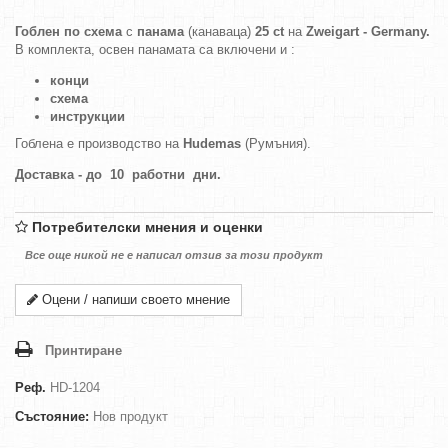
Гоблен по схема
с
панама
(канаваца)
25 ct
на
Zweigart - Germany.
В комплекта, освен панамата са включени и :
конци
схема
инструкции
Гоблена е производство на
Hudemas
(Румъния).
Доставка - до 10 работни дни.
Потребителски мнения и оценки
Все още никой не е написал отзив за този продукт
Оцени / напиши своето мнение
Принтиране
Реф.
HD-1204
Състояние:
Нов продукт