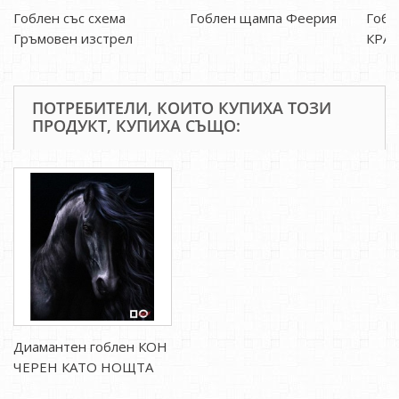
Гоблен със схема
Гоблен щампа Феерия
Гобл
Гръмовен изстрел
КРАС
ПОТРЕБИТЕЛИ, КОИТО КУПИХА ТОЗИ
ПРОДУКТ, КУПИХА СЪЩО:
Диамантен гоблен КОН
ЧЕРЕН КАТО НОЩТА