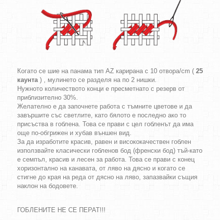
Когато се шие на панама тип AZ карирана с 10 отвора/cm (
25
каунта
) , мулинето се разделя на по 2 нишки.
Нужното количеството конци е пресметнато с резерв от
приблизително 30%.
Желателно е да започнете работа с тъмните цветове и да
завършите със светлите, като бялото е последно ако то
присъства в гоблена. Това се прави с цел гобленът да има
още по-обгрижен и хубав външен вид.
За да изработите красив, равен и висококачествен гоблен
използвайте класически гобленов бод (френски бод) тъй-като
е семпъл, красив и лесен за работа. Това се прави с конец
хоризонтално на канавата, от ляво на дясно и когато се
стигне до края на реда от дясно на ляво, запазвайки същия
наклон на бодовете.
ГОБЛЕНИТЕ НЕ СЕ ПЕРАТ!!!