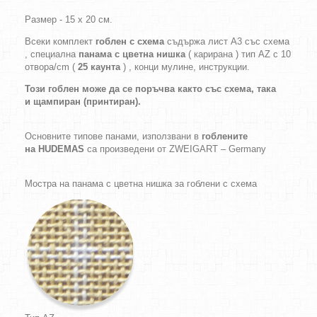
Размер - 15 х 20 см.
Всеки комплект
гоблен с схема
съдържа лист А3 със схема
, специална
панама с цветна нишка
( карирана ) тип AZ с 10
отвора/cm (
25 каунта
) , конци мулине, инструкции.
Този гоблен може да се поръчва както
със схема,
така
и
щампиран (принтиран).
Основните типове панами, използвани в
гоблените
на HUDEMAS
са произведени от ZWEIGART – Germany
Мостра на панама с цветна нишка за гоблени с схема