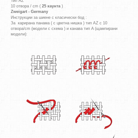
Тип AZ
10 отвора / cm (
25 каунта
)
Zweigart - Germany
Инструкции за шиене с класически бод :
За карирана панама ( с цветна нишка ) тип AZ с 10
отвора/cm (модели с схема ) и канава тип A (щампирани
модели):