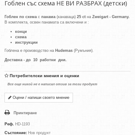
Гоблен със схема НЕ ВИ РАЗБРАХ (детски)
Гоблен по схема
с
панама
(канаваца)
25 ct
на
Zweigart - Germany.
В комплекта, освен панамата са включени и :
конци
схема
инструкции
Гоблена е производство на
Hudemas
(Румъния).
Доставка - до 10 работни дни.
Потребителски мнения и оценки
Все още никой не е написал отзив за този продукт
Оцени / напиши своето мнение
Принтиране
Реф.
HD-1193
Състояние:
Нов продукт