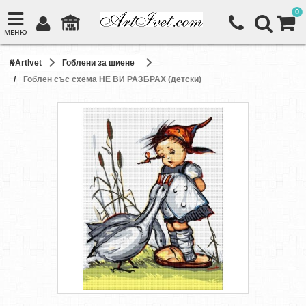
0
МЕНЮ
ArtIvet
Гоблени за шиене
Гоблен със схема НЕ ВИ РАЗБРАХ (детски)