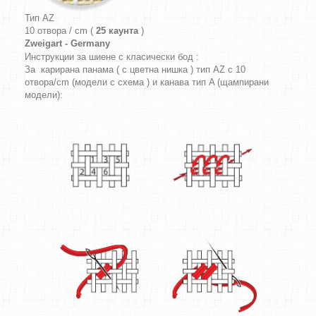
Тип AZ
10 отвора / cm (
25 каунта
)
Zweigart - Germany
Инструкции за шиене с класически бод :
За карирана панама ( с цветна нишка ) тип AZ с 10
отвора/cm (модели с схема ) и канава тип A (щампирани
модели):