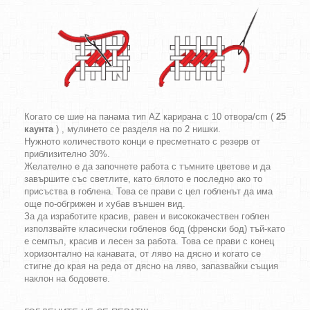
Когато се шие на панама тип AZ карирана с 10 отвора/cm (
25
каунта
) , мулинето се разделя на по 2 нишки.
Нужното количеството конци е пресметнато с резерв от
приблизително 30%.
Желателно е да започнете работа с тъмните цветове и да
завършите със светлите, като бялото е последно ако то
присъства в гоблена. Това се прави с цел гобленът да има
още по-обгрижен и хубав външен вид.
За да изработите красив, равен и висококачествен гоблен
използвайте класически гобленов бод (френски бод) тъй-като
е семпъл, красив и лесен за работа. Това се прави с конец
хоризонтално на канавата, от ляво на дясно и когато се
стигне до края на реда от дясно на ляво, запазвайки същия
наклон на бодовете.