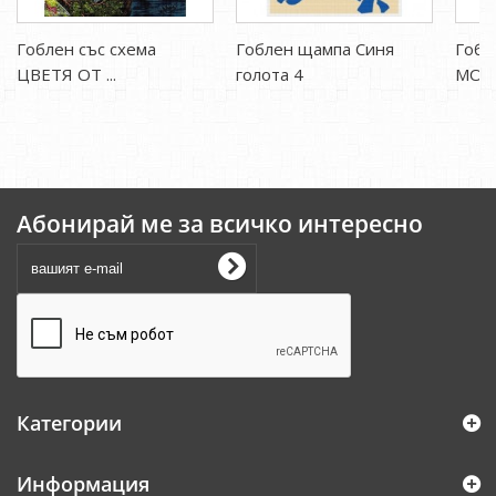
Гоблен със схема
Гоблен щампа Синя
Гоб
ЦВЕТЯ ОТ ...
голота 4
МОР
Абонирай ме за всичко интересно
Категории
Информация