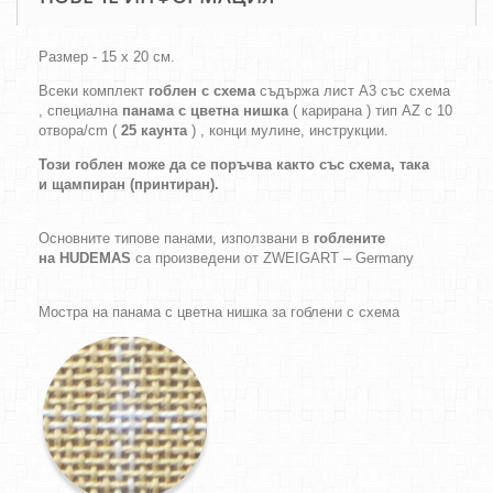
Размер - 15 х 20 см.
Всеки комплект
гоблен с схема
съдържа лист А3 със схема
, специална
панама с цветна нишка
( карирана ) тип AZ с 10
отвора/cm (
25 каунта
) , конци мулине, инструкции.
Този гоблен може да се поръчва както
със схема,
така
и
щампиран (принтиран).
Основните типове панами, използвани в
гоблените
на HUDEMAS
са произведени от ZWEIGART – Germany
Мостра на панама с цветна нишка за гоблени с схема