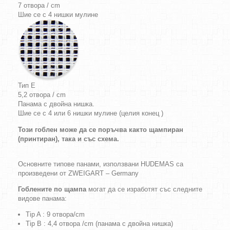
7 отвора / cm
Шие се с 4 нишки мулине
Тип E
5,2 отвора / cm
Панама с двойна нишка.
Шие се с 4 или 6 нишки мулине (целия конец )
Този гоблен може да се поръчва както щампиран
(принтиран), така и със схема.
Основните типове панами, използвани HUDEMAS са
произведени от ZWEIGART – Germany
Гоблените по щампа
могат да се изработят със следните
видове панама:
Tip A : 9 отвора/cm
Tip B : 4,4 отвора /cm (панама с двойна нишка)