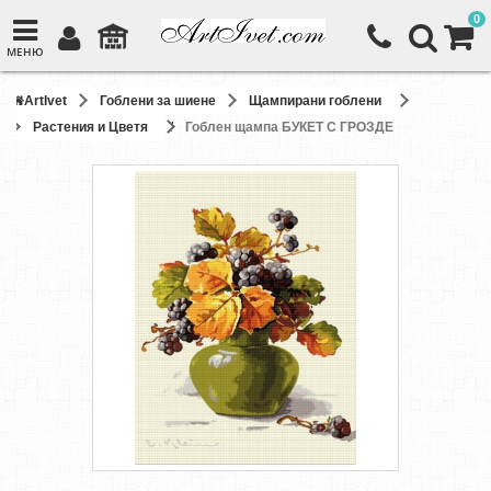
0
МЕНЮ
ArtIvet
Гоблени за шиене
Щампирани гоблени
Растения и Цветя
Гоблен щампа БУКЕТ С ГРОЗДЕ