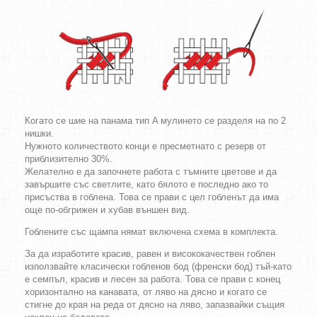
Когато се шие на панама тип A мулинето се разделя на по 2
нишки.
Нужното количеството конци е пресметнато с резерв от
приблизително 30%.
Желателно е да започнете работа с тъмните цветове и да
завършите със светлите, като бялото е последно ако то
присъства в гоблена. Това се прави с цел гобленът да има
още по-обгрижен и хубав външен вид.
Гоблените със щампа нямат включена схема в комплекта.
За да изработите красив, равен и висококачествен гоблен
използвайте класически гобленов бод (френски бод) тъй-като
е семпъл, красив и лесен за работа. Това се прави с конец
хоризонтално на канавата, от ляво на дясно и когато се
стигне до края на реда от дясно на ляво, запазвайки същия