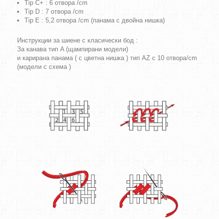
Tip C+ : 6 отвора /cm
Tip D : 7 отвора /cm
Tip E : 5,2 отвора /cm (панама с двойна нишка)
Инструкции за шиене с класически бод :
За канава тип A (щампирани модели)
и карирана панама ( с цветна нишка ) тип AZ с 10 отвора/cm
(модели с схема )