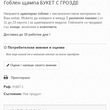
Гоблен щампа БУКЕТ С ГРОЗДЕ
Направете
щампиран гоблен
с висококачествени материали по
Ваш избор. Можете да избирате и между 5
различни панами
( от
11 до 23 каунта ) за щампираните модели. Гоблените се продават
със
конци
, включени в
комплекта
.
Доставка до 10 работни дни !
Потребителски мнения и оценки
Все още никой не е написал отзив за този продукт
Оцени / напиши своето мнение
Принтиране
Реф.
H-667-1
Състояние:
Нов продукт