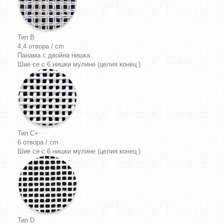
Тип B
4,4 отвора / cm
Панама
с двойна нишка.
Шие се с 6 нишки мулине (целия конец )
Тип C+
6 отвора / cm
Шие се с 6 нишки мулине (целия конец )
Тип D