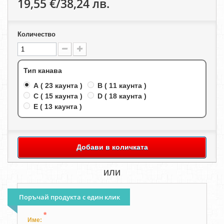
19,55 €/38,24 лв.
Количество
Тип канава
A ( 23 каунта )
B ( 11 каунта )
C ( 15 каунта )
D ( 18 каунта )
E ( 13 каунта )
Добави в количката
или
Поръчай продукта с един клик
*
Име: