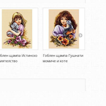
блен щампа Истинско
Гоблен щампа Гушнати
Гоблен щ
иятелство
момиче и коте