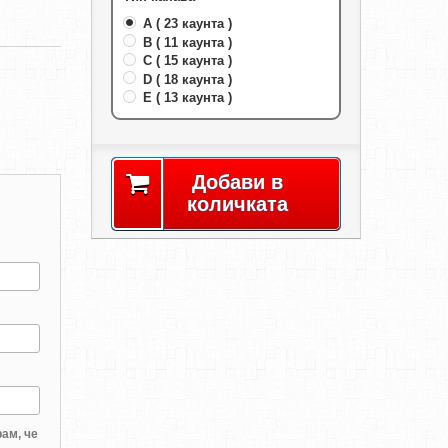
A ( 23 каунта )
B ( 11 каунта )
C ( 15 каунта )
D ( 18 каунта )
E ( 13 каунта )
Добави в
количката
ам, че