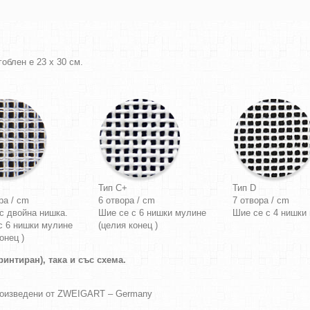
облен е 23 х 30 см.
Тип C+
Тип D
ра / cm
6 отвора / cm
7 отвора / cm
с двойна нишка.
Шие се с 6 нишки мулине
Шие се с 4 нишки
с 6 нишки мулине
(целия конец )
онец )
интиран), така и със схема.
роизведени от ZWEIGART – Germany