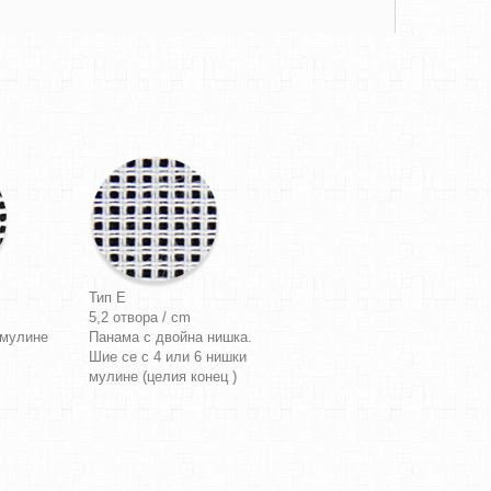
Тип E
5,2 отвора / cm
 мулине
Панама с двойна нишка.
Шие се с 4 или 6 нишки
мулине (целия конец )