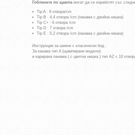
Гоблените по щампа
могат да се изработят със следн
Tip A : 9 отвора/cm
Tip B : 4,4 отвора /cm (панама с двойна нишка)
Tip C+ : 6 отвора /cm
Tip D : 7 отвора /cm
Tip E : 5,2 отвора /cm (панама с двойна нишка)
Инструкции за шиене с класически бод :
За канава тип A (щампирани модели)
и карирана панама ( с цветна нишка ) тип AZ с 10 отво