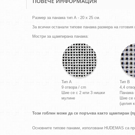
ПОВЕЧЕ ИНФОРМАЦИЯ
Размер за панама тип А - 20 х 25 см.
За всички останали типове панама размера на готовия г
Мостри за щампирана панама:
Тип A
Тип B
9 отвора / cm
4,4 отво
Шие се с 2 или 3 нишки
Панама
мулине
Шие се 
(целия к
Този гоблен може да се поръчва както щампиран (пр
Основните типове панами, използвани HUDEMAS са п