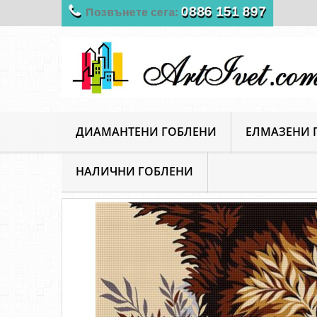
0886 151 897
Позвънете сега:
ДИАМАНТЕНИ ГОБЛЕНИ
ЕЛМАЗЕНИ 
НАЛИЧНИ ГОБЛЕНИ
ArtIvet
Гоблени за шиене
Щампирани гоблени