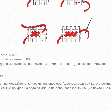
 по 2 нишки.
т приблизително 30%.
да завършите със светлите, като бялото е последно ако то присъства в г
та.
ен използвайте класически гобленов бод (френски бод) тъй-като е семпъл
е стигне до края на реда от дясно на ляво, запазвайки същия наклон на 