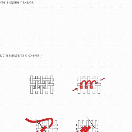
ите видове панама:
ра/cm (модели с схема )