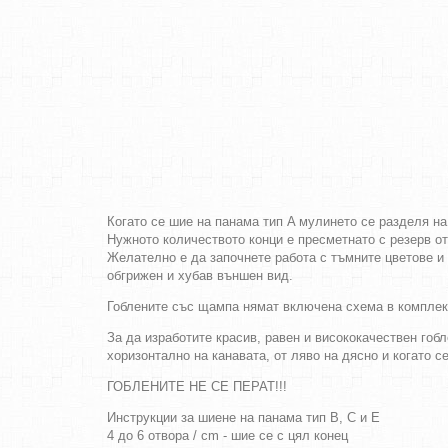
Когато се шие на панама тип A мулинето се разделя на
Нужното количеството конци е пресметнато с резерв о
Желателно е да започнете работа с тъмните цветове и 
обгрижен и хубав външен вид.
Гоблените със щампа нямат включена схема в комплек
За да изработите красив, равен и висококачествен гобл
хоризонтално на канавата, от ляво на дясно и когато с
ГОБЛЕНИТЕ НЕ СЕ ПЕРАТ!!!
Инструкции за шиене на панама тип B, C и E
4 до 6 отвора / cm - шие се с цял конец