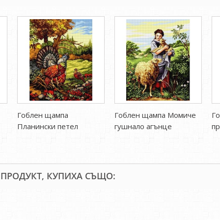
Гоблен щампа
Гоблен щампа Момиче
Го
Планински петел
гушнало агънце
пр
 ПРОДУКТ, КУПИХА СЪЩО: