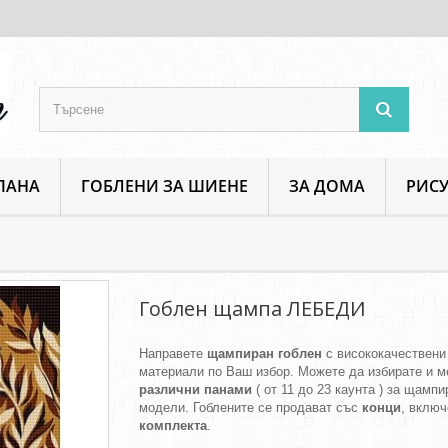
ПАНА
ГОБЛЕНИ ЗА ШИЕНЕ
ЗА ДОМА
РИСУ
Зверове и Птици
Гоблен щампа ЛЕБЕДИ
Гоблен щампа ЛЕБЕДИ
Направете
щампиран гоблен
с висококачествени
материали по Ваш избор. Можете да избирате и м
различни панами
( от 11 до 23 каунта ) за щамп
модели. Гоблените се продават със
конци
, включ
комплекта
.