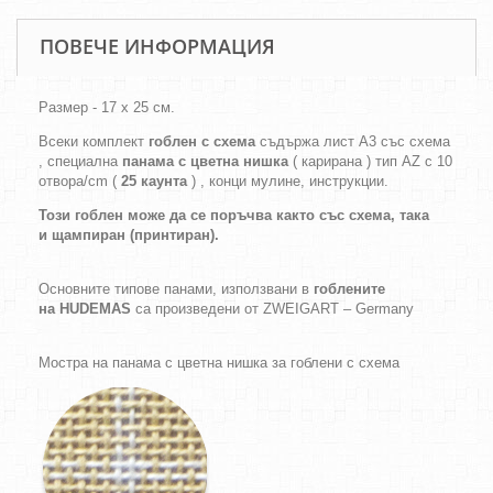
ПОВЕЧЕ ИНФОРМАЦИЯ
Размер - 17 х 25 см.
Всеки комплект
гоблен с схема
съдържа лист А3 със схема
, специална
панама с цветна нишка
( карирана ) тип AZ с 10
отвора/cm (
25 каунта
) , конци мулине, инструкции.
Този гоблен може да се поръчва както
със схема,
така
и
щампиран (принтиран).
Основните типове панами, използвани в
гоблените
на HUDEMAS
са произведени от ZWEIGART – Germany
Мостра на панама с цветна нишка за гоблени с схема