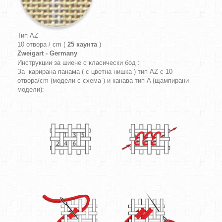
Тип AZ
10 отвора / cm (
25 каунта
)
Zweigart - Germany
Инструкции за шиене с класически бод :
За карирана панама ( с цветна нишка ) тип AZ с 10
отвора/cm (модели с схема ) и канава тип A (щампирани
модели):