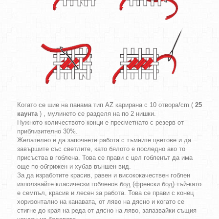
Когато се шие на панама тип AZ карирана с 10 отвора/cm (
25
каунта
) , мулинето се разделя на по 2 нишки.
Нужното количеството конци е пресметнато с резерв от
приблизително 30%.
Желателно е да започнете работа с тъмните цветове и да
завършите със светлите, като бялото е последно ако то
присъства в гоблена. Това се прави с цел гобленът да има
още по-обгрижен и хубав външен вид.
За да изработите красив, равен и висококачествен гоблен
използвайте класически гобленов бод (френски бод) тъй-като
е семпъл, красив и лесен за работа. Това се прави с конец
хоризонтално на канавата, от ляво на дясно и когато се
стигне до края на реда от дясно на ляво, запазвайки същия