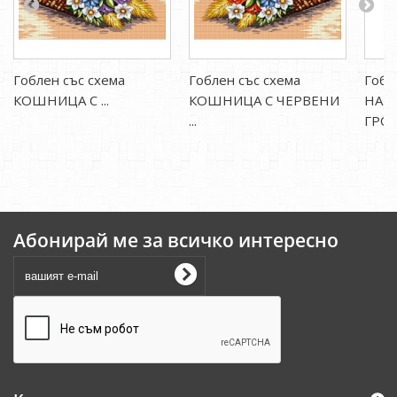
Гоблен със схема
Гоблен със схема
Гобл
КОШНИЦА С ...
КОШНИЦА С ЧЕРВЕНИ
НАТ
...
ГРОЗД
Абонирай ме за всичко интересно