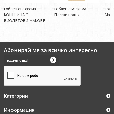
Гоблен със схема
Гоблен със схема
Гобл
КОШНИЦА С
Полски полъх
Мако
ВИОЛЕТОВИ МАКОВЕ
Абонирай ме за всичко интересно
Категории
Информация