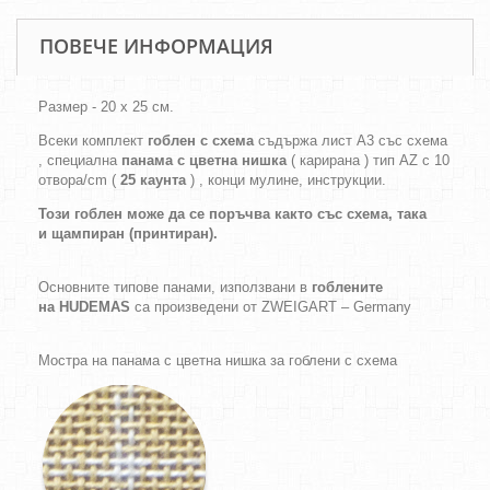
ПОВЕЧЕ ИНФОРМАЦИЯ
Размер - 20 х 25 см.
Всеки комплект
гоблен с схема
съдържа лист А3 със схема
, специална
панама с цветна нишка
( карирана ) тип AZ с 10
отвора/cm (
25 каунта
) , конци мулине, инструкции.
Този гоблен може да се поръчва както
със схема,
така
и
щампиран (принтиран).
Основните типове панами, използвани в
гоблените
на HUDEMAS
са произведени от ZWEIGART – Germany
Мостра на панама с цветна нишка за гоблени с схема