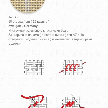
Тип AZ
10 отвора / cm (
25 каунта
)
Zweigart - Germany
Инструкции за шиене с класически бод :
За карирана панама ( с цветна нишка ) тип AZ с 10
отвора/cm (модели с схема ) и канава тип A (щампирани
модели):