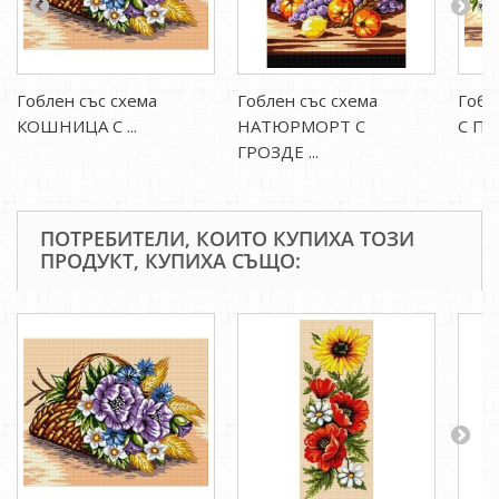
Гоблен със схема
Гоблен със схема
Гобл
КОШНИЦА С ...
НАТЮРМОРТ С
С П
ГРОЗДЕ ...
ПОТРЕБИТЕЛИ, КОИТО КУПИХА ТОЗИ
ПРОДУКТ, КУПИХА СЪЩО: