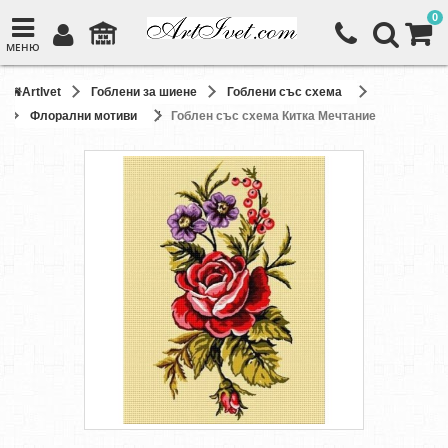
0
МЕНЮ
ArtIvet
Гоблени за шиене
Гоблени със схема
Флорални мотиви
Гоблен със схема Китка Мечтание