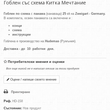
Гоблен със схема Китка Мечтание
Гоблен по схема
с
панама
(канаваца)
25 ct
на
Zweigart - Germany.
В комплекта, освен панамата са включени и :
конци
схема
инструкции
Гоблена е производство на
Hudemas
(Румъния).
Доставка - до 10 работни дни.
Потребителски мнения и оценки
Все още никой не е написал отзив за този продукт
Оцени / напиши своето мнение
Принтиране
Реф.
HD-158
Състояние:
Нов продукт