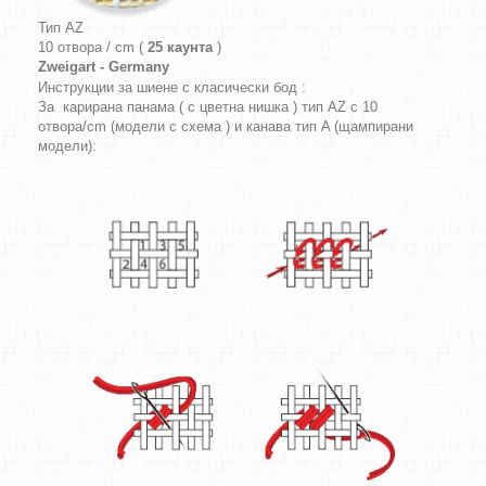
Тип AZ
10 отвора / cm (
25 каунта
)
Zweigart - Germany
Инструкции за шиене с класически бод :
За карирана панама ( с цветна нишка ) тип AZ с 10
отвора/cm (модели с схема ) и канава тип A (щампирани
модели):