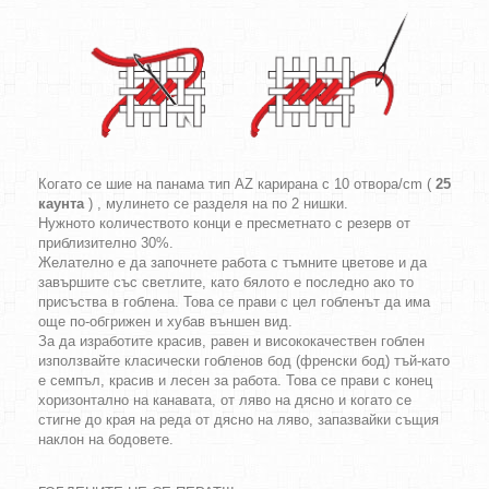
Когато се шие на панама тип AZ карирана с 10 отвора/cm (
25
каунта
) , мулинето се разделя на по 2 нишки.
Нужното количеството конци е пресметнато с резерв от
приблизително 30%.
Желателно е да започнете работа с тъмните цветове и да
завършите със светлите, като бялото е последно ако то
присъства в гоблена. Това се прави с цел гобленът да има
още по-обгрижен и хубав външен вид.
За да изработите красив, равен и висококачествен гоблен
използвайте класически гобленов бод (френски бод) тъй-като
е семпъл, красив и лесен за работа. Това се прави с конец
хоризонтално на канавата, от ляво на дясно и когато се
стигне до края на реда от дясно на ляво, запазвайки същия
наклон на бодовете.