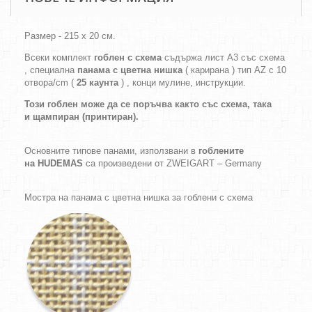
Размер - 215 х 20 см.
Всеки комплект
гоблен с схема
съдържа лист А3 със схема
, специална
панама с цветна нишка
( карирана ) тип AZ с 10
отвора/cm (
25 каунта
) , конци мулине, инструкции.
Този гоблен може да се поръчва както
със схема,
така
и
щампиран (принтиран).
Основните типове панами, използвани в
гоблените
на HUDEMAS
са произведени от ZWEIGART – Germany
Мостра на панама с цветна нишка за гоблени с схема