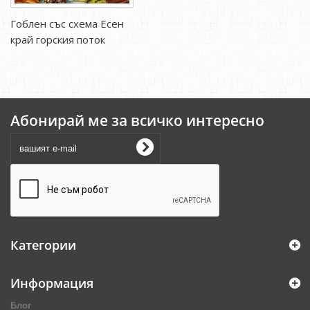
Гоблен със схема Есен
край горския поток
Абонирай ме за всичко интересно
Категории
Информация
Блог