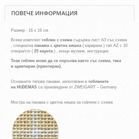
ПОВЕЧЕ ИНФОРМАЦИЯ
Размер - 16 х 16 см.
Всеки комплект
гоблен с схема
съдържа лист А3 със схема
, специална
панама с цветна нишка
( карирана ) тип AZ с 10
отвора/cm (
25 каунта
) , конци мулине, инструкции.
Този гоблен може да се поръчва както
със схема,
така
и
щампиран (принтиран).
Основните типове панами, използвани в
гоблените
на HUDEMAS
са произведени от ZWEIGART – Germany
Мостра на панама с цветна нишка за гоблени с схема