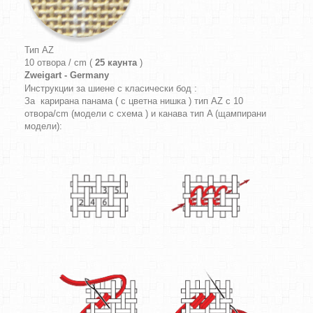
Тип AZ
10 отвора / cm (
25 каунта
)
Zweigart - Germany
Инструкции за шиене с класически бод :
За карирана панама ( с цветна нишка ) тип AZ с 10
отвора/cm (модели с схема ) и канава тип A (щампирани
модели):