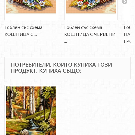
Гоблен със схема
Гоблен със схема
Гобл
КОШНИЦА С ...
КОШНИЦА С ЧЕРВЕНИ
НАТ
...
ГРОЗД
ПОТРЕБИТЕЛИ, КОИТО КУПИХА ТОЗИ
ПРОДУКТ, КУПИХА СЪЩО: