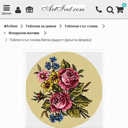
0
МЕНЮ
ArtIvet
Гоблени за шиене
Гоблени със схема
Флорални мотиви
Гоблен със схема Китка радост (кръгла форма)