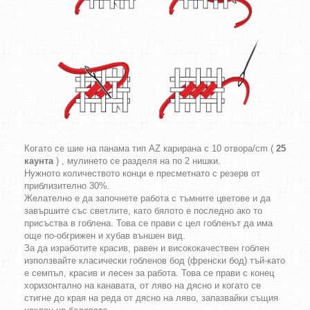
Когато се шие на панама тип AZ карирана с 10 отвора/cm (
25
каунта
) , мулинето се разделя на по 2 нишки.
Нужното количеството конци е пресметнато с резерв от
приблизително 30%.
Желателно е да започнете работа с тъмните цветове и да
завършите със светлите, като бялото е последно ако то
присъства в гоблена. Това се прави с цел гобленът да има
още по-обгрижен и хубав външен вид.
За да изработите красив, равен и висококачествен гоблен
използвайте класически гобленов бод (френски бод) тъй-като
е семпъл, красив и лесен за работа. Това се прави с конец
хоризонтално на канавата, от ляво на дясно и когато се
стигне до края на реда от дясно на ляво, запазвайки същия