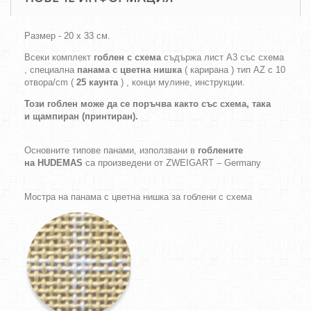
Размер - 20 х 33 см.
Всеки комплект
гоблен с схема
съдържа лист А3 със схема
, специална
панама с цветна нишка
( карирана ) тип AZ с 10
отвора/cm (
25 каунта
) , конци мулине, инструкции.
Този гоблен може да се поръчва както
със схема,
така
и
щампиран (принтиран).
Основните типове панами, използвани в
гоблените
на HUDEMAS
са произведени от ZWEIGART – Germany
Мостра на панама с цветна нишка за гоблени с схема