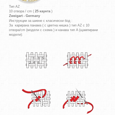
Тип AZ
10 отвора / cm (
25 каунта
)
Zweigart - Germany
Инструкции за шиене с класически бод :
За карирана панама ( с цветна нишка ) тип AZ с 10
отвора/cm (модели с схема ) и канава тип A (щампирани
модели):