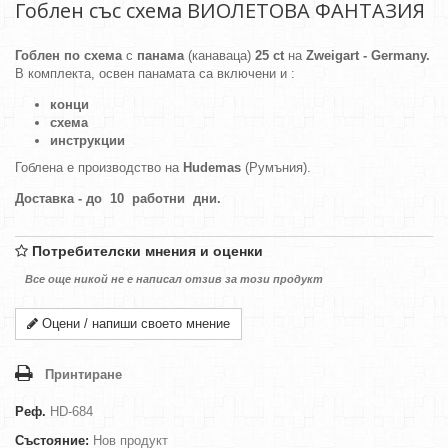
Гоблен със схема ВИОЛЕТОВА ФАНТАЗИЯ
Гоблен по схема
с
панама
(канаваца)
25 ct
на
Zweigart - Germany.
В комплекта, освен панамата са включени и :
конци
схема
инструкции
Гоблена е производство на
Hudemas
(Румъния).
Доставка - до 10 работни дни.
Потребителски мнения и оценки
Все още никой не е написал отзив за този продукт
Оцени / напиши своето мнение
Принтиране
Реф.
HD-684
Състояние:
Нов продукт