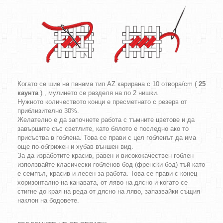
Когато се шие на панама тип AZ карирана с 10 отвора/cm (
25
каунта
) , мулинето се разделя на по 2 нишки.
Нужното количеството конци е пресметнато с резерв от
приблизително 30%.
Желателно е да започнете работа с тъмните цветове и да
завършите със светлите, като бялото е последно ако то
присъства в гоблена. Това се прави с цел гобленът да има
още по-обгрижен и хубав външен вид.
За да изработите красив, равен и висококачествен гоблен
използвайте класически гобленов бод (френски бод) тъй-като
е семпъл, красив и лесен за работа. Това се прави с конец
хоризонтално на канавата, от ляво на дясно и когато се
стигне до края на реда от дясно на ляво, запазвайки същия
наклон на бодовете.