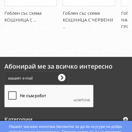
Гоблен със схема
Гоблен със схема
Гобл
КОШНИЦА С ...
КОШНИЦА С ЧЕРВЕНИ
НАТ
...
ГРОЗД
Абонирай ме за всичко интересно
Категории
Нашият магазин използва бисквитки за да ви осугури по-добро
потребителско преживяване. Препоръчваме ви да ги приемете