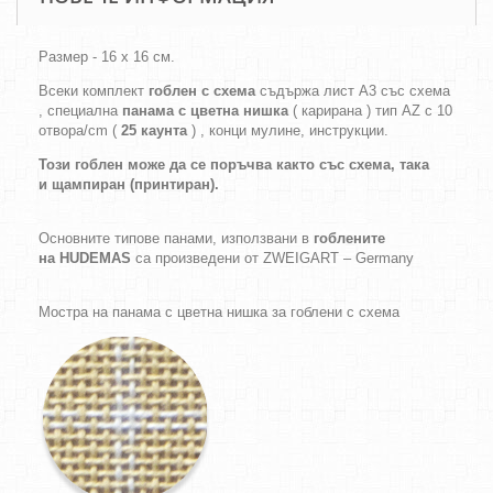
Размер - 16 х 16 см.
Всеки комплект
гоблен с схема
съдържа лист А3 със схема
, специална
панама с цветна нишка
( карирана ) тип AZ с 10
отвора/cm (
25 каунта
) , конци мулине, инструкции.
Този гоблен може да се поръчва както
със схема,
така
и
щампиран (принтиран).
Основните типове панами, използвани в
гоблените
на HUDEMAS
са произведени от ZWEIGART – Germany
Мостра на панама с цветна нишка за гоблени с схема