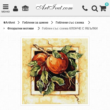
0
МЕНЮ
ArtIvet
Гоблени за шиене
Гоблени със схема
Флорални мотиви
Гоблен със схема КЛОНЧЕ С ЯБЪЛКИ