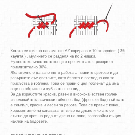
Когато се шие на панама тип AZ карирана с 10 отвора/cm (
25
каунта
) , мулинето се разделя на по 2 нишки.
Нужното количеството конци е пресметнато с резерв от
приблизително 30%.
Желателно е да започнете работа с тъмните цветове и да
завършите със светлите, като бялото е последно ако то
присъства в гоблена. Това се прави с цел гобленът да има
още по-обгрижен и хубав външен вид.
За да изработите красив, равен и висококачествен гоблен
използвайте класически гобленов бод (френски бод) тъй-като
е семпъл, красив и лесен за работа. Това се прави с конец
хоризонтално на канавата, от ляво на дясно и когато се
стигне до края на реда от дясно на ляво, запазвайки същия
наклон на бодовете.