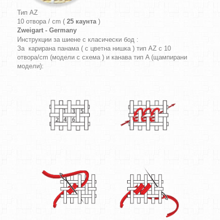
Тип AZ
10 отвора / cm (
25 каунта
)
Zweigart - Germany
Инструкции за шиене с класически бод :
За карирана панама ( с цветна нишка ) тип AZ с 10
отвора/cm (модели с схема ) и канава тип A (щампирани
модели):