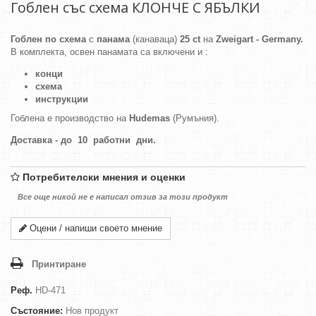
Гоблен със схема КЛОНЧЕ С ЯБЪЛКИ
Гоблен по схема
с
панама
(канаваца)
25 ct
на
Zweigart - Germany.
В комплекта, освен панамата са включени и :
конци
схема
инструкции
Гоблена е производство на
Hudemas
(Румъния).
Доставка - до 10 работни дни.
Потребителски мнения и оценки
Все още никой не е написал отзив за този продукт
Оцени / напиши своето мнение
Принтиране
Реф.
HD-471
Състояние:
Нов продукт