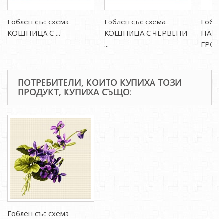
Гоблен със схема
Гоблен със схема
Гобл
КОШНИЦА С ...
КОШНИЦА С ЧЕРВЕНИ
НАТ
...
ГРОЗД
ПОТРЕБИТЕЛИ, КОИТО КУПИХА ТОЗИ
ПРОДУКТ, КУПИХА СЪЩО:
Гоблен със схема