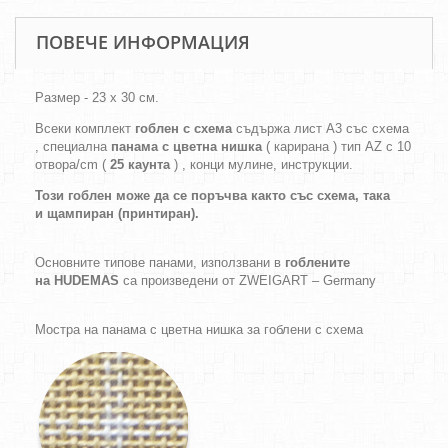
ПОВЕЧЕ ИНФОРМАЦИЯ
Размер - 23 х 30 см.
Всеки комплект
гоблен с схема
съдържа лист А3 със схема
, специална
панама с цветна нишка
( карирана ) тип AZ с 10
отвора/cm (
25 каунта
) , конци мулине, инструкции.
Този гоблен може да се поръчва както
със схема,
така
и
щампиран (принтиран).
Основните типове панами, използвани в
гоблените
на HUDEMAS
са произведени от ZWEIGART – Germany
Мостра на панама с цветна нишка за гоблени с схема