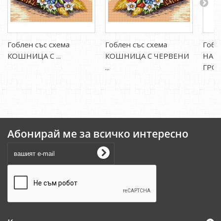
Гоблен със схема
Гоблен със схема
Гобл
КОШНИЦА С ...
КОШНИЦА С ЧЕРВЕНИ
НАТ
...
ГРОЗД
Абонирай ме за всичко интересно