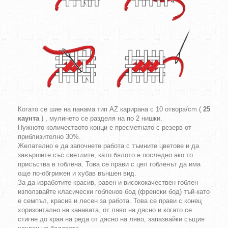
Когато се шие на панама тип AZ карирана с 10 отвора/cm (
25
каунта
) , мулинето се разделя на по 2 нишки.
Нужното количеството конци е пресметнато с резерв от
приблизително 30%.
Желателно е да започнете работа с тъмните цветове и да
завършите със светлите, като бялото е последно ако то
присъства в гоблена. Това се прави с цел гобленът да има
още по-обгрижен и хубав външен вид.
За да изработите красив, равен и висококачествен гоблен
използвайте класически гобленов бод (френски бод) тъй-като
е семпъл, красив и лесен за работа. Това се прави с конец
хоризонтално на канавата, от ляво на дясно и когато се
стигне до края на реда от дясно на ляво, запазвайки същия