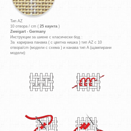
Тип AZ
10 отвора / cm (
25 каунта
)
Zweigart - Germany
Инструкции за шиене с класически бод :
За карирана панама ( с цветна нишка ) тип AZ с 10
отвора/cm (модели с схема ) и канава тип A (щампирани
модели):