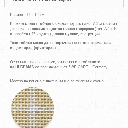
Размер - 12 х 12 см.
Всеки комплект
гоблен с схема
съдържа лист А3 със схема
, специална
панама с цветна нишка
( карирана ) тип AZ с 10
отвора/cm (
25 каунта
) , конци мулине, инструкции.
Този гоблен може да се поръчва както
със схема,
така
и
щампиран (принтиран).
Основните типове панами, използвани в
гоблените
на HUDEMAS
са произведени от ZWEIGART – Germany
Мостра на панама с цветна нишка за гоблени с схема