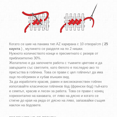
Когато се шие на панама тип AZ карирана с 10 отвора/cm (
25
каунта
) , мулинето се разделя на по 2 нишки.
Нужното количеството конци е пресметнато с резерв от
приблизително 30%.
Желателно е да започнете работа с тъмните цветове и да
завършите със светлите, като бялото е последно ако то
присъства в гоблена. Това се прави с цел гобленът да има
още по-обгрижен и хубав външен вид.
За да изработите красив, равен и висококачествен гоблен
използвайте класически гобленов бод (френски бод) тъй-като
е семпъл, красив и лесен за работа. Това се прави с конец
хоризонтално на канавата, от ляво на дясно и когато се
стигне до края на реда от дясно на ляво, запазвайки същия
наклон на бодовете.