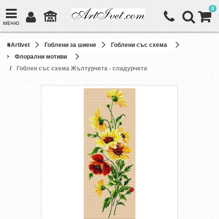
0
МЕНЮ
ArtIvet
Гоблени за шиене
Гоблени със схема
Флорални мотиви
Гоблен със схема Жълтурчета - сладурчета