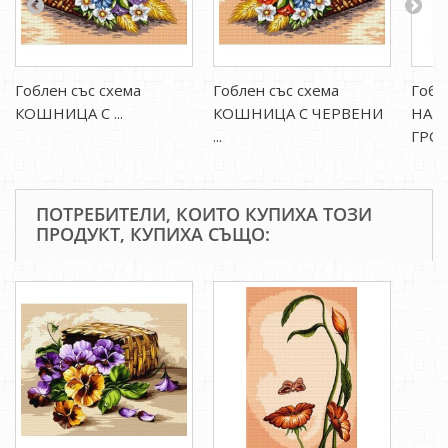
Гоблен със схема
Гоблен със схема
Гобл
КОШНИЦА С ...
КОШНИЦА С ЧЕРВЕНИ
НАТ
...
ГРОЗД
ПОТРЕБИТЕЛИ, КОИТО КУПИХА ТОЗИ
ПРОДУКТ, КУПИХА СЪЩО: