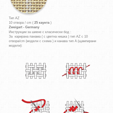
Тип AZ
10 отвора / cm (
25 каунта
)
Zweigart - Germany
Инструкции за шиене с класически бод :
За карирана панама ( с цветна нишка ) тип AZ с 10
отвора/cm (модели с схема ) и канава тип A (щампирани
модели):