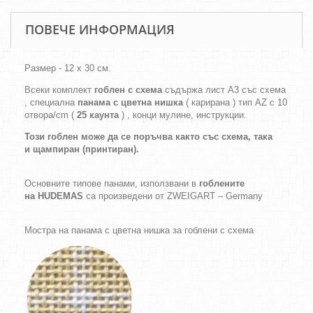
ПОВЕЧЕ ИНФОРМАЦИЯ
Размер - 12 х 30 см.
Всеки комплект
гоблен с схема
съдържа лист А3 със схема
, специална
панама с цветна нишка
( карирана ) тип AZ с 10
отвора/cm (
25 каунта
) , конци мулине, инструкции.
Този гоблен може да се поръчва както
със схема,
така
и
щампиран (принтиран).
Основните типове панами, използвани в
гоблените
на HUDEMAS
са произведени от ZWEIGART – Germany
Мостра на панама с цветна нишка за гоблени с схема