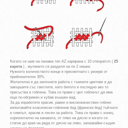
Когато се шие на панама тип AZ карирана с 10 отвора/cm (
25
каунта
) , мулинето се разделя на по 2 нишки.
Нужното количеството конци е пресметнато с резерв от
приблизително 30%.
Желателно е да започнете работа с тъмните цветове и да
завършите със светлите, като бялото е последно ако то
присъства в гоблена. Това се прави с цел гобленът да има
още по-обгрижен и хубав външен вид.
За да изработите красив, равен и висококачествен гоблен
използвайте класически гобленов бод (френски бод) тъй-като
е семпъл, красив и лесен за работа. Това се прави с конец
хоризонтално на канавата, от ляво на дясно и когато се
стигне до края на реда от дясно на ляво, запазвайки същия